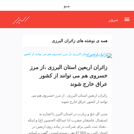
ف
منو
ص
د
مرور
خ
و
ن
همه ی نوشته های زائران البرزی
ش
ر
ق
ت
زائران اربعین استان البرزی ،از مرز
ه
خسروی هم می توانند از کشور
ر
ا
عراق خارج شوند
ن
زائران اربعین استان البرزی ، از مرز خسروی هم می
خ
توانند از کشور عراق خارج شوند
ش
ک
مدیر کل حج و زیارت در استان البرز با اشاره به
ش
استقبال عاشقان حضرت ابا عبدالله ‌الحسین (ع) و اینکه
و
، تعداد ثبت نامی برای شرکت در پیاده ‌روی اربعین در
ی
استان البرز به 41384 نفر رسیده است ، گفت براساس