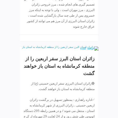
ی
تصمیم گیری ‌های انجام شده ، مرز خروجی زائران
ت
البرزی ، مرز مهران است ، ولی با توجه به اینکه مرز
ص
خسروی پس از طی چند سال بازگشایی شده است ،
ف
زائران استان البرزی از آن مرز هم می توانند از کشور
ی
عراق خارج شوند
ه
آ
ب
ط
ر
زائران استان البرز سفر اربعین را از
ا
ح
منطقه کرمانشاه به استان باز خواهند
ی
گشت
س
ا
🔴زائران استان البرزی سفر اربعین حسینی (ع) از
ی
منطقه کرمانشاه به استان باز خواهند گشت.
ت
و
✅اداره راهداری : بمنظور تسهیل در برگشت زائران
اربعین حسینی ، زائران البرزی از شهر کرمانشاه به
س
استان ، منتقل می شوند / و در همین رابطه 295 دستگاه
ئ
اتوبوس طی شش روز و از 24 لغایت 29 مهرماه از کرج
و