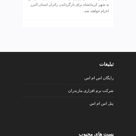
به شهر کرمانشاه برای بازگرداندن زائران استان البرز
v
اعزام خواهند شد.
i
p
تبلیغات
رایگان اس ام اس
شرکت نرم افزاری مازندران
پنل اس ام اس
پست های محبوب