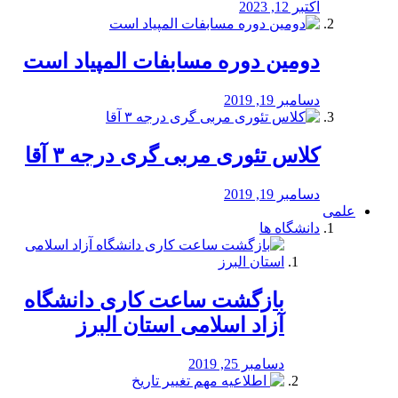
اکتبر 12, 2023
دومین دوره مسابفات المپیاد است
دسامبر 19, 2019
کلاس تئوری مربی گری درجه ۳ آقا
دسامبر 19, 2019
علمی
دانشگاه ها
بازگشت ساعت کاری دانشگاه
آزاد اسلامی استان البرز
دسامبر 25, 2019