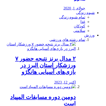
جولای 1, 2020
شیوه زندگی
تمام شیوه زندگی
غذا
کودکان
سلامتی
ورزش
تمام رشته های ورزشی
۲ مدال برنز نتیجه حضور ۷
ورزشکار استان البرز در
بازی‌های آسیایی هانگژو
اکتبر 12, 2023
دومین دوره مسابفات المپیاد
است