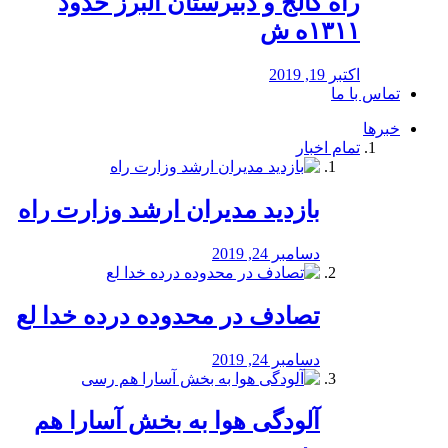
راه كالج و دبيرستان البرز حدود
۱۳۱۱ه ش
اکتبر 19, 2019
تماس با ما
خبرها
تمام اخبار
بازدید مدیران ارشد وزارت راه
دسامبر 24, 2019
تصادف در محدوده درده خدا لع
دسامبر 24, 2019
آلودگی هوا به بخش آسارا هم