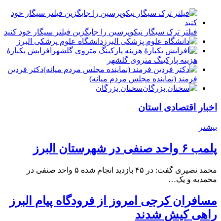
فیلتر ترک سیگار نیکوپرسین را جایگزین فیلتر سیگار خود کنید
دانشگاه علوم پزشکی البرز
افزایش یکبارۀ
هزینه پارکینگ متروی گلشهر
دكتر فردين
فرمند (نماينده مجلس مردم میانه)
سخنان بزرگان
اخبار اقتصادی استان
بیشتر
پلمب ۶ واحد صنفی در شهرستان البرز
محمد نصیری گفت: در ۴۵ بازدید انجام شده ۵ واحد صنفی در
محمدیه و یک…
مسافران کرجی امروز از فرودگاه پیام البرز
راهی کیش شدند