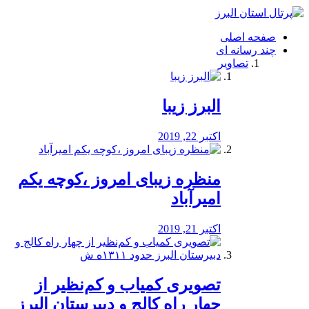
فصد
خون
صفحه اصلی
شرق
چند رسانه ای
تهران
تصاویر
خشکشویی
تصفیه
آب
البرز زیبا
طراحی
سایت
و
اکتبر 22, 2019
سئو
vip
منظره‌‌ زیبای امروز ،کوچه یکم
امیرآباد
اکتبر 21, 2019
️تصویری کمیاب و کم‌نظیر از
چهار راه كالج و دبيرستان البرز