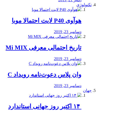
تکنولوژی
هوآوی P40 لایت احتمالا موبا
دسامبر 23, 2019
تاریخ احتمالی معرفی Mi MIX
دسامبر 23, 2019
وان پلاس دعوت‌نامه رویداد C
دسامبر 23, 2019
جهان
‏ ۱۴ اکتبر روز جهانی استاندارد