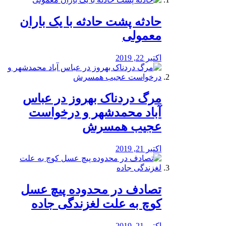
️حادثه پشت حادثه با یک باران
معمولی
اکتبر 22, 2019
مرگ دردناک بهروز در عباس
آباد محمدشهر و درخواست
عجیب همسرش
اکتبر 21, 2019
تصادف در محدوده پیچ عسل
کوچ به علت لغزندگی جاده
اکتبر 21, 2019