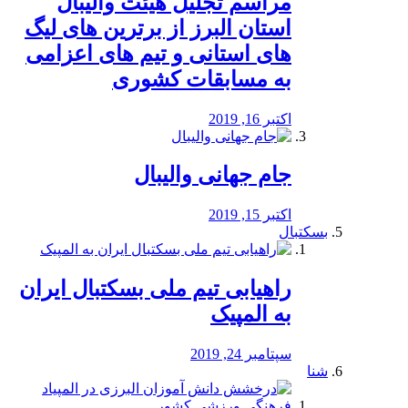
مراسم تجلیل هیئت والیبال
استان البرز از برترین های لیگ
های استانی و تیم های اعزامی
به مسابقات کشوری
اکتبر 16, 2019
جام جهانی والیبال
اکتبر 15, 2019
بسکتبال
راهیابی تیم ملی بسکتبال ایران
به المپیک
سپتامبر 24, 2019
شنا