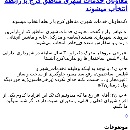
معاونان خدمات شهری مناطق کرج با رابطه
انتخاب میشوند
🔺معاونان خدمات شهری مناطق کرج با رابطه انتخاب میشوند
🔹عباس زارع گفت: معاونان خدمات شهری مناطق که از نازلترین
نیروهای شهرداری هستند (سابقه و مدرک)، خانه و ماشین آنچنانی
دارند و با سفارش #عده‌ای_خاص انتخاب می‌شوند.
🔹برخی نیروها با مدرک دکترا و ۳۰ سال سابقه در شهرداری، دارایی
های #پلیس_ساختمان‌ها رو ندارند./کرج اینستا
🔸پ ن۱: با توجه به اینکه وظیفه #خدمات_شهر و
#پلیس_ساختمون، رفع سد معبر، جلوگیری از ساخت و ساز
#غیرمجاز و … هست، نکنه خدای نکرده (برخی‌هاشون) یه جور دیگه
پول درمیارن؟/n
🔸پ ن۲: آقای #زارع ما که میدونیم تک تک این افراد با کدوم یکی از
افراد شورای فعلی و قبلی، و مدیران نسبت دارند، اگر شما نمیگید،
ما بگیم.
0
موضوعات