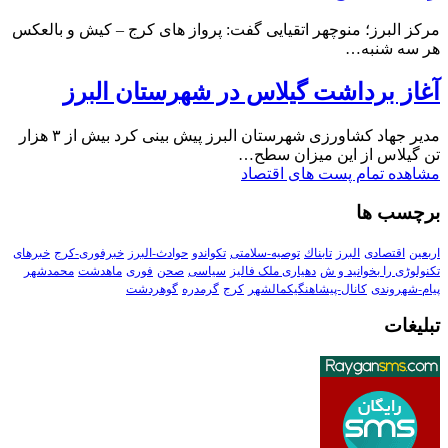
مرکز البرز؛ منوچهر اتقیایی گفت: پرواز های کرج – کیش و بالعکس
هر سه شنبه…
آغاز برداشت گیلاس در شهرستان البرز
مدیر جهاد کشاورزی شهرستان البرز پیش بینی کرد بیش از ۳ هزار
تن گیلاس از این میزان سطح…
مشاهده تمام پست های اقتصاد
برچسب ها
اربعین
اقتصادی
البرز
تابناك
توصیه-سلامتی
تکواندو
حوادث-البرز
خبرفوری-کرج
خبرهای
تکنولوڑی را بخوانید و ش
دهیاری ملک فالیز
سیاسی
صحن
فوری
ماهدشت
محمدشهر
پیام-شهروندی
کانال-پیشاهنگیکمالشهر
کرج
گرمدره
گوهردشت
تبلیغات