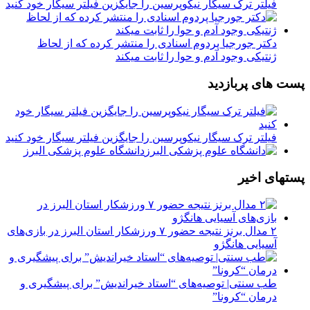
فیلتر ترک سیگار نیکوپرسین را جایگزین فیلتر سیگار خود کنید
دکتر جورجیا پردوم اسنادی را منتشر کرده که از لحاظ
ژنتیکی وجود آدم و حوا را ثابت میکند
پست های پربازدید
فیلتر ترک سیگار نیکوپرسین را جایگزین فیلتر سیگار خود کنید
دانشگاه علوم پزشکی البرز
پستهای اخیر
۲ مدال برنز نتیجه حضور ۷ ورزشکار استان البرز در بازی‌های
آسیایی هانگژو
طب سنتی| توصیه‌‌های “استاد خیراندیش” برای پیشگیری و
درمان “کرونا”