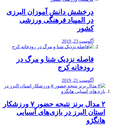
درخشش دانش آموزان البرزی
در المپیاد فرهنگی ورزشی
کشور
آگوست 23, 2019
️فاصله نزدیک شنا و مرگ در
رودخانه کرج
آگوست 21, 2019
۲ مدال برنز نتیجه حضور ۷ ورزشکار
استان البرز در بازی‌های آسیایی
هانگژو