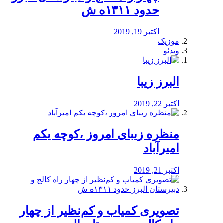
حدود ۱۳۱۱ه ش
اکتبر 19, 2019
موزیک
ویدئو
البرز زیبا
اکتبر 22, 2019
منظره‌‌ زیبای امروز ،کوچه یکم
امیرآباد
اکتبر 21, 2019
️تصویری کمیاب و کم‌نظیر از چهار