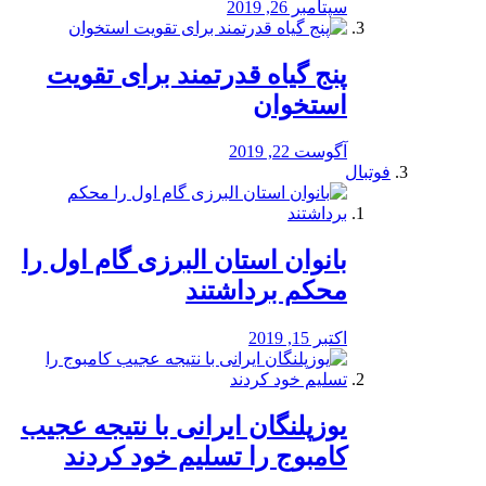
سپتامبر 26, 2019
پنج گیاه قدرتمند برای تقویت
استخوان
آگوست 22, 2019
فوتبال
بانوان استان البرزی گام اول را
محكم برداشتند
اکتبر 15, 2019
یوزپلنگان ایرانی با نتیجه عجیب
کامبوج را تسلیم خود کردند