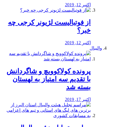
اکتبر 12, 2019
از فوتبالیست لژیونر کرجی چه
خبر؟
اکتبر 12, 2019
والیبال
پرونده کولاکوویچ و شاگردانش
با تقدیم سه امتیاز به لهستان
بسته شد
اکتبر 17, 2019