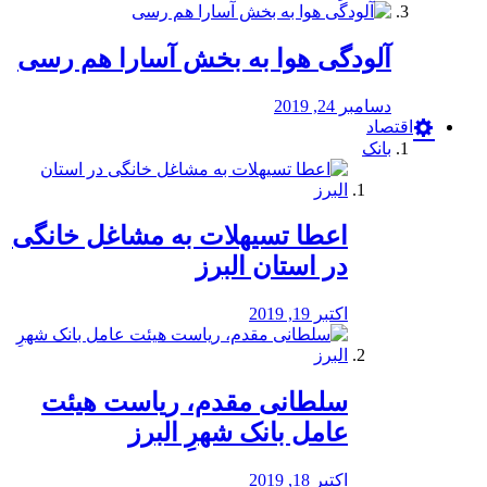
آلودگی هوا به بخش آسارا هم رسی
دسامبر 24, 2019
اقتصاد
بانک
️اعطا تسیهلات به مشاغل خانگی
در استان البرز
اکتبر 19, 2019
سلطانی مقدم، ریاست هیئت
عامل بانک شهرِ البرز
اکتبر 18, 2019