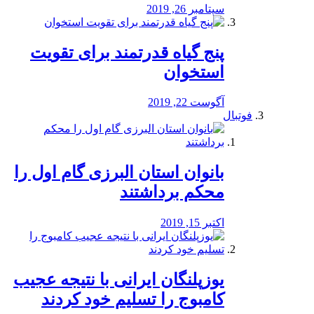
سپتامبر 26, 2019
پنج گیاه قدرتمند برای تقویت
استخوان
آگوست 22, 2019
فوتبال
بانوان استان البرزی گام اول را
محكم برداشتند
اکتبر 15, 2019
یوزپلنگان ایرانی با نتیجه عجیب
کامبوج را تسلیم خود کردند