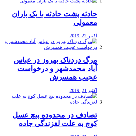
️حادثه پشت حادثه با یک باران
معمولی
اکتبر 22, 2019
مرگ دردناک بهروز در عباس
آباد محمدشهر و درخواست
عجیب همسرش
اکتبر 21, 2019
تصادف در محدوده پیچ عسل
کوچ به علت لغزندگی جاده