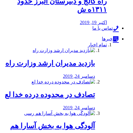
راه كالج و دبيرستان البرز حدود
۱۳۱۱ه ش
اکتبر 19, 2019
تماس با ما
خبرها
تمام اخبار
بازدید مدیران ارشد وزارت راه
دسامبر 24, 2019
تصادف در محدوده درده خدا لع
دسامبر 24, 2019
آلودگی هوا به بخش آسارا هم