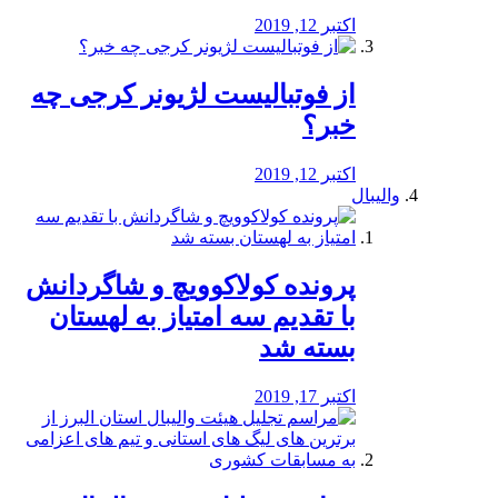
اکتبر 12, 2019
از فوتبالیست لژیونر کرجی چه
خبر؟
اکتبر 12, 2019
والیبال
پرونده کولاکوویچ و شاگردانش
با تقدیم سه امتیاز به لهستان
بسته شد
اکتبر 17, 2019