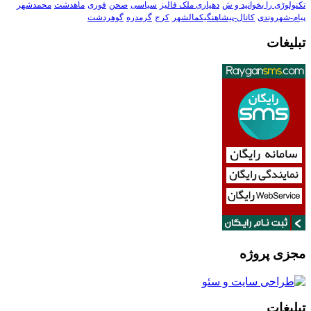
تکنولوڑی را بخوانید و ش
دهیاری ملک فالیز
سیاسی
صحن
فوری
ماهدشت
محمدشهر
پیام-شهروندی
کانال-پیشاهنگیکمالشهر
کرج
گرمدره
گوهردشت
تبلیغات
مجزی پروژه
تبلیغات