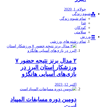
جولای 1, 2020
شیوه زندگی
تمام شیوه زندگی
غذا
کودکان
سلامتی
ورزش
تمام رشته های ورزشی
۲ مدال برنز نتیجه حضور ۷
ورزشکار استان البرز در
بازی‌های آسیایی هانگژو
اکتبر 12, 2023
دومین دوره مسابفات المپیاد
است