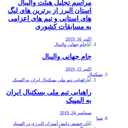
مراسم تجلیل هیئت والیبال
استان البرز از برترین های لیگ
های استانی و تیم های اعزامی
به مسابقات کشوری
اکتبر 16, 2019
جام جهانی والیبال
اکتبر 15, 2019
بسکتبال
راهیابی تیم ملی بسکتبال ایران
به المپیک
سپتامبر 24, 2019
شنا