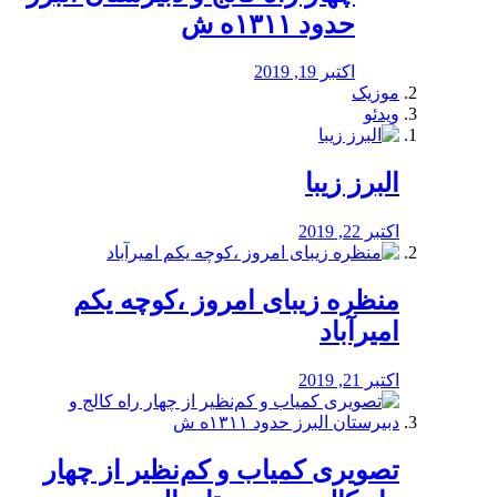
حدود ۱۳۱۱ه ش
اکتبر 19, 2019
موزیک
ویدئو
البرز زیبا
اکتبر 22, 2019
منظره‌‌ زیبای امروز ،کوچه یکم
امیرآباد
اکتبر 21, 2019
️تصویری کمیاب و کم‌نظیر از چهار