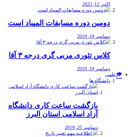
اکتبر 12, 2023
دومین دوره مسابفات المپیاد است
دسامبر 19, 2019
کلاس تئوری مربی گری درجه ۳ آقا
دسامبر 19, 2019
علمی
دانشگاه ها
بازگشت ساعت کاری دانشگاه
آزاد اسلامی استان البرز
دسامبر 25, 2019