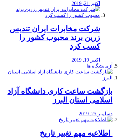
اکتبر 21, 2019
شرکت مخابرات ایران تندیس
زرین برند محبوب کشور را
کسب کرد
اکتبر 19, 2019
آزمایشگاه ها
بازگشت ساعت کاری دانشگاه آزاد
اسلامی استان البرز
دسامبر 25, 2019
️ اطلاعیه مهم تغییر تاریخ