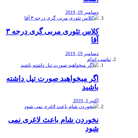
دسامبر 19, 2019
کلاس تئوری مربی گری درجه ۳
آقا
دسامبر 19, 2019
تناسب اندام
اگر میخواهید صورت تپل داشته
باشید
اکتبر 3, 2019
نخوردن شام باعث لاغری نمی
‌شود