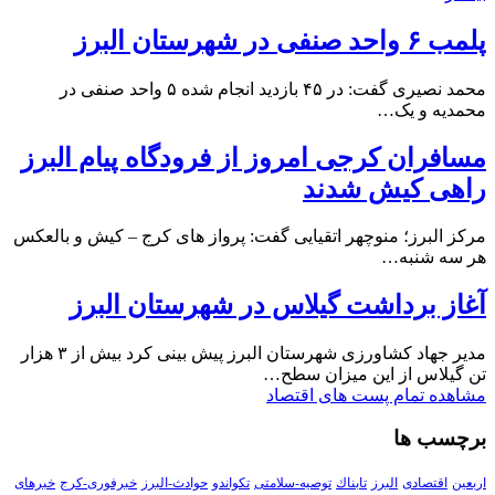
پلمب ۶ واحد صنفی در شهرستان البرز
محمد نصیری گفت: در ۴۵ بازدید انجام شده ۵ واحد صنفی در
محمدیه و یک…
مسافران کرجی امروز از فرودگاه پیام البرز
راهی کیش شدند
مرکز البرز؛ منوچهر اتقیایی گفت: پرواز های کرج – کیش و بالعکس
هر سه شنبه…
آغاز برداشت گیلاس در شهرستان البرز
مدیر جهاد کشاورزی شهرستان البرز پیش بینی کرد بیش از ۳ هزار
تن گیلاس از این میزان سطح…
مشاهده تمام پست های اقتصاد
برچسب ها
اربعین
اقتصادی
البرز
تابناك
توصیه-سلامتی
تکواندو
حوادث-البرز
خبرفوری-کرج
خبرهای