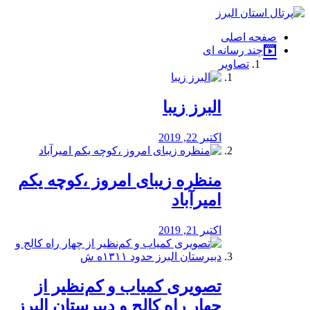
فصد
خون
صفحه اصلی
شرق
چند رسانه ای
تهران
تصاویر
خشکشویی
تصفیه
آب
البرز زیبا
طراحی
سایت
و
اکتبر 22, 2019
سئو
vip
منظره‌‌ زیبای امروز ،کوچه یکم
امیرآباد
اکتبر 21, 2019
️تصویری کمیاب و کم‌نظیر از
چهار راه كالج و دبيرستان البرز