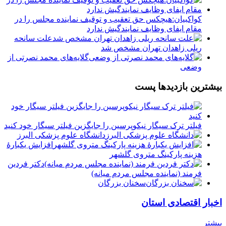
کواکبیان:هیچکس حق تعقيب و توقيف نماینده مجلس را در
مقام ایفای وظایف نمایندگيش ندارد
علت سانحه
ریلی زاهدان تهران مشخص شد
️گلایه‌های محمد نصرتی از
وضعی
بیشترین بازدیدها پست
فیلتر ترک سیگار نیکوپرسین را جایگزین فیلتر سیگار خود کنید
دانشگاه علوم پزشکی البرز
افزایش یکبارۀ
هزینه پارکینگ متروی گلشهر
دكتر فردين
فرمند (نماينده مجلس مردم میانه)
سخنان بزرگان
اخبار اقتصادی استان
بیشتر