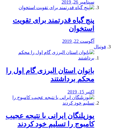
سپتامبر 26, 2019
پنج گیاه قدرتمند برای تقویت
استخوان
آگوست 22, 2019
فوتبال
بانوان استان البرزی گام اول را
محكم برداشتند
اکتبر 15, 2019
یوزپلنگان ایرانی با نتیجه عجیب
کامبوج را تسلیم خود کردند