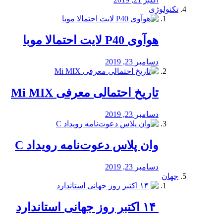
تکنولوژی
هوآوی P40 لایت احتمالا موبا
دسامبر 23, 2019
تاریخ احتمالی معرفی Mi MIX
دسامبر 23, 2019
وان پلاس دعوت‌نامه رویداد C
دسامبر 23, 2019
جهان
‏ ۱۴ اکتبر روز جهانی استاندارد