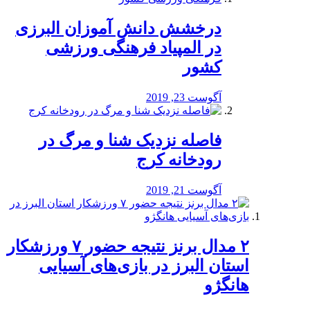
درخشش دانش آموزان البرزی
در المپیاد فرهنگی ورزشی
کشور
آگوست 23, 2019
️فاصله نزدیک شنا و مرگ در
رودخانه کرج
آگوست 21, 2019
۲ مدال برنز نتیجه حضور ۷ ورزشکار
استان البرز در بازی‌های آسیایی
هانگژو