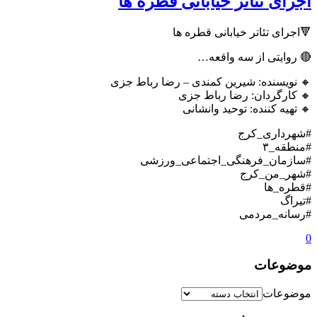
اجرای تئاتر خیابانی قطره ها
🔻اجرای تئاتر خیابانی قطره ها
🔴 روایتی از سه واقعه…
🔸 نویسنده: شیرین کمندی – رضا رباط جزی
🔸 کارگردان: رضا رباط جزی
🔸 تهیه کننده: توحید وانشانی
#شهرداری_کرج
#منطقه_۳
#سازمان_فرهنگی_اجتماعی_ورزشی
#شهر_من_کرج
#قطره_ها
#تیراگ
#رسانه_مردمی
0
موضوعات
موضوعات