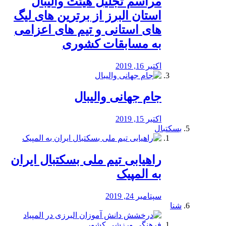
مراسم تجلیل هیئت والیبال
استان البرز از برترین های لیگ
های استانی و تیم های اعزامی
به مسابقات کشوری
اکتبر 16, 2019
جام جهانی والیبال
اکتبر 15, 2019
بسکتبال
راهیابی تیم ملی بسکتبال ایران
به المپیک
سپتامبر 24, 2019
شنا