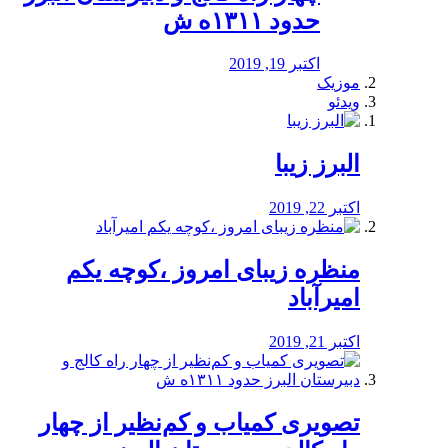
حدود ۱۳۱۱ه ش
اکتبر 19, 2019
موزیک
ویدئو
البرز زیبا
اکتبر 22, 2019
منظره‌‌ زیبای امروز ،کوچه یکم
امیرآباد
اکتبر 21, 2019
️تصویری کمیاب و کم‌نظیر از چهار