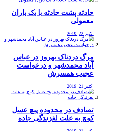
️حادثه پشت حادثه با یک باران
معمولی
اکتبر 22, 2019
مرگ دردناک بهروز در عباس
آباد محمدشهر و درخواست
عجیب همسرش
اکتبر 21, 2019
تصادف در محدوده پیچ عسل
کوچ به علت لغزندگی جاده
اکتبر 21, 2019