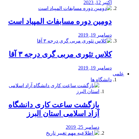
اکتبر 12, 2023
دومین دوره مسابفات المپیاد است
دسامبر 19, 2019
کلاس تئوری مربی گری درجه ۳ آقا
دسامبر 19, 2019
علمی
دانشگاه ها
بازگشت ساعت کاری دانشگاه
آزاد اسلامی استان البرز
دسامبر 25, 2019