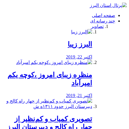
فصد
خون
صفحه اصلی
شرق
چند رسانه ای
تهران
تصاویر
خشکشویی
تصفیه
آب
البرز زیبا
طراحی
سایت
و
اکتبر 22, 2019
سئو
vip
منظره‌‌ زیبای امروز ،کوچه یکم
امیرآباد
اکتبر 21, 2019
️تصویری کمیاب و کم‌نظیر از
چهار راه كالج و دبيرستان البرز