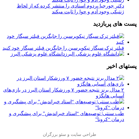
دکتر جورجیا پردوم اسنادی را منتشر کرده که از لحاظ
ژنتیکی وجود آدم و حوا را ثابت میکند
پست های پربازدید
فیلتر ترک سیگار نیکوپرسین را جایگزین فیلتر سیگار خود کنید
دانشگاه علوم پزشکی البرز
پستهای اخیر
۲ مدال برنز نتیجه حضور ۷ ورزشکار استان البرز در بازی‌های
آسیایی هانگژو
طب سنتی| توصیه‌‌های “استاد خیراندیش” برای پیشگیری و
درمان “کرونا”