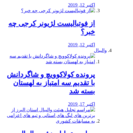
اکتبر 12, 2019
از فوتبالیست لژیونر کرجی چه
خبر؟
اکتبر 12, 2019
والیبال
پرونده کولاکوویچ و شاگردانش
با تقدیم سه امتیاز به لهستان
بسته شد
اکتبر 17, 2019