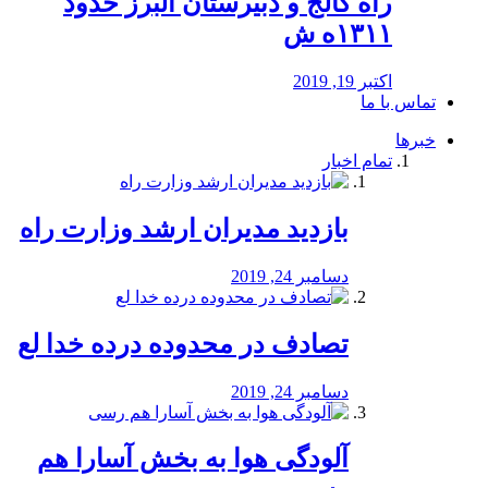
راه كالج و دبيرستان البرز حدود
۱۳۱۱ه ش
اکتبر 19, 2019
تماس با ما
خبرها
تمام اخبار
بازدید مدیران ارشد وزارت راه
دسامبر 24, 2019
تصادف در محدوده درده خدا لع
دسامبر 24, 2019
آلودگی هوا به بخش آسارا هم