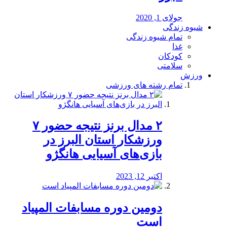
جولای 1, 2020
شیوه زندگی
تمام شیوه زندگی
غذا
کودکان
سلامتی
ورزش
تمام رشته های ورزشی
۲ مدال برنز نتیجه حضور ۷
ورزشکار استان البرز در
بازی‌های آسیایی هانگژو
اکتبر 12, 2023
دومین دوره مسابفات المپیاد
است