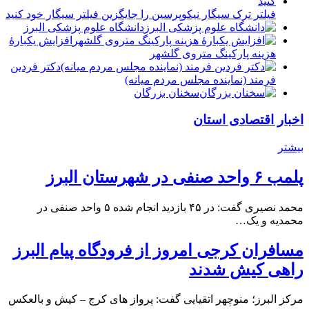
فیلتر ترک سیگار نیکوپرسین را جایگزین فیلتر سیگار خود کنید
دانشگاه علوم پزشکی البرز
افزایش یکبارۀ
هزینه پارکینگ متروی گلشهر
دكتر فردين
فرمند (نماينده مجلس مردم میانه)
سخنان بزرگان
اخبار اقتصادی استان
بیشتر
پلمب ۶ واحد صنفی در شهرستان البرز
محمد نصیری گفت: در ۴۵ بازدید انجام شده ۵ واحد صنفی در
محمدیه و یک…
مسافران کرجی امروز از فرودگاه پیام البرز
راهی کیش شدند
مرکز البرز؛ منوچهر اتقیایی گفت: پرواز های کرج – کیش و بالعکس