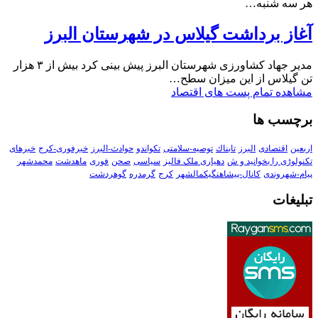
هر سه شنبه…
آغاز برداشت گیلاس در شهرستان البرز
مدیر جهاد کشاورزی شهرستان البرز پیش بینی کرد بیش از ۳ هزار
تن گیلاس از این میزان سطح…
مشاهده تمام پست های اقتصاد
برچسب ها
اربعین
اقتصادی
البرز
تابناك
توصیه-سلامتی
تکواندو
حوادث-البرز
خبرفوری-کرج
خبرهای
تکنولوڑی را بخوانید و ش
دهیاری ملک فالیز
سیاسی
صحن
فوری
ماهدشت
محمدشهر
پیام-شهروندی
کانال-پیشاهنگیکمالشهر
کرج
گرمدره
گوهردشت
تبلیغات