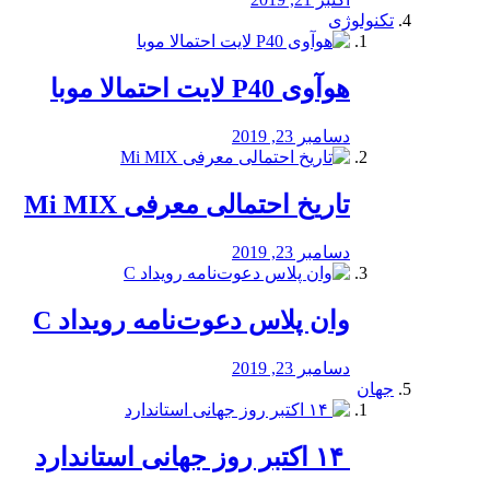
تکنولوژی
هوآوی P40 لایت احتمالا موبا
دسامبر 23, 2019
تاریخ احتمالی معرفی Mi MIX
دسامبر 23, 2019
وان پلاس دعوت‌نامه رویداد C
دسامبر 23, 2019
جهان
‏ ۱۴ اکتبر روز جهانی استاندارد