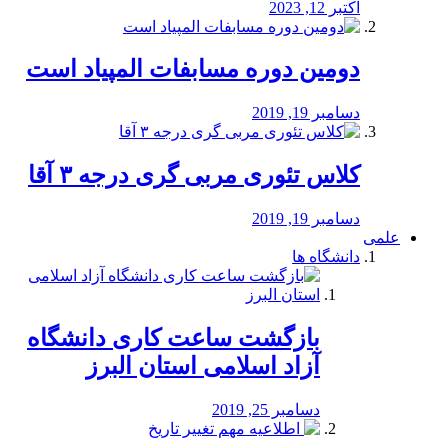
اکتبر 12, 2023
دومین دوره مسابفات المپیاد است
دسامبر 19, 2019
کلاس تئوری مربی گری درجه ۳ آقا
دسامبر 19, 2019
علمی
دانشگاه ها
بازگشت ساعت کاری دانشگاه
آزاد اسلامی استان البرز
دسامبر 25, 2019