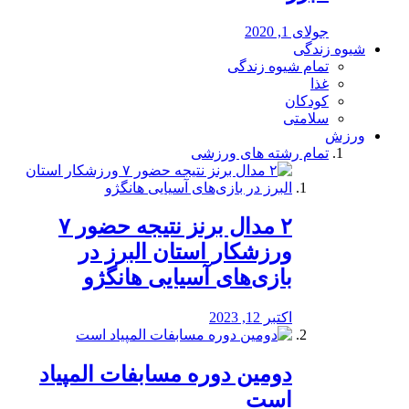
جولای 1, 2020
شیوه زندگی
تمام شیوه زندگی
غذا
کودکان
سلامتی
ورزش
تمام رشته های ورزشی
۲ مدال برنز نتیجه حضور ۷
ورزشکار استان البرز در
بازی‌های آسیایی هانگژو
اکتبر 12, 2023
دومین دوره مسابفات المپیاد
است