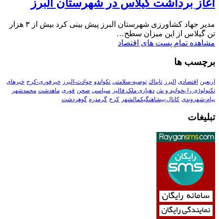
آغاز برداشت گیلاس در شهرستان البرز
مدیر جهاد کشاورزی شهرستان البرز پیش بینی کرد بیش از ۳ هزار
تن گیلاس از این میزان سطح…
مشاهده تمام پست های اقتصاد
برچسب ها
اربعین
اقتصادی
البرز
تابناك
توصیه-سلامتی
تکواندو
حوادث-البرز
خبرفوری-کرج
خبرهای
تکنولوڑی را بخوانید و ش
دهیاری ملک فالیز
سیاسی
صحن
فوری
ماهدشت
محمدشهر
پیام-شهروندی
کانال-پیشاهنگیکمالشهر
کرج
گرمدره
گوهردشت
تبلیغات