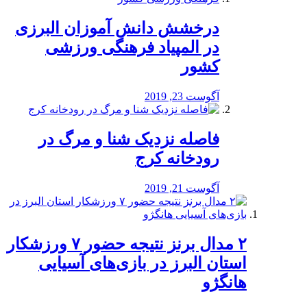
درخشش دانش آموزان البرزی
در المپیاد فرهنگی ورزشی
کشور
آگوست 23, 2019
️فاصله نزدیک شنا و مرگ در
رودخانه کرج
آگوست 21, 2019
۲ مدال برنز نتیجه حضور ۷ ورزشکار
استان البرز در بازی‌های آسیایی
هانگژو