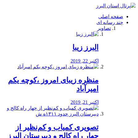
فصد
خون
صفحه اصلی
شرق
چند رسانه ای
تهران
تصاویر
خشکشویی
تصفیه
آب
البرز زیبا
طراحی
سایت
و
اکتبر 22, 2019
سئو
vip
منظره‌‌ زیبای امروز ،کوچه یکم
امیرآباد
اکتبر 21, 2019
️تصویری کمیاب و کم‌نظیر از
چهار راه كالج و دبيرستان البرز