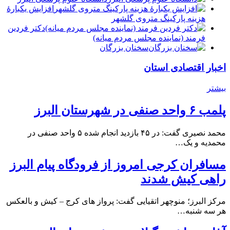
افزایش یکبارۀ
هزینه پارکینگ متروی گلشهر
دكتر فردين
فرمند (نماينده مجلس مردم میانه)
سخنان بزرگان
اخبار اقتصادی استان
بیشتر
پلمب ۶ واحد صنفی در شهرستان البرز
محمد نصیری گفت: در ۴۵ بازدید انجام شده ۵ واحد صنفی در
محمدیه و یک…
مسافران کرجی امروز از فرودگاه پیام البرز
راهی کیش شدند
مرکز البرز؛ منوچهر اتقیایی گفت: پرواز های کرج – کیش و بالعکس
هر سه شنبه…