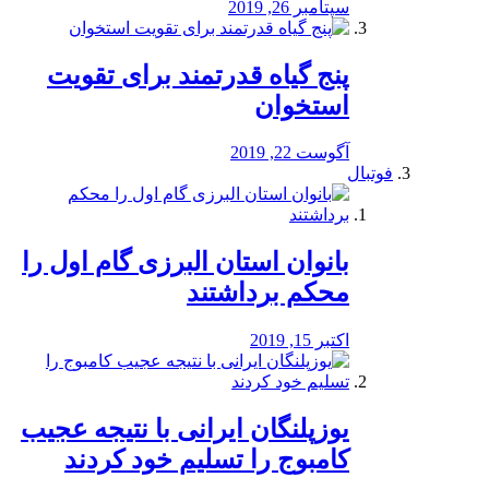
سپتامبر 26, 2019
پنج گیاه قدرتمند برای تقویت
استخوان
آگوست 22, 2019
فوتبال
بانوان استان البرزی گام اول را
محكم برداشتند
اکتبر 15, 2019
یوزپلنگان ایرانی با نتیجه عجیب
کامبوج را تسلیم خود کردند