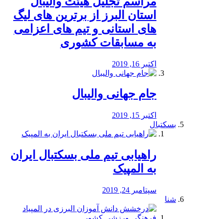
مراسم تجلیل هیئت والیبال
استان البرز از برترین های لیگ
های استانی و تیم های اعزامی
به مسابقات کشوری
اکتبر 16, 2019
جام جهانی والیبال
اکتبر 15, 2019
بسکتبال
راهیابی تیم ملی بسکتبال ایران
به المپیک
سپتامبر 24, 2019
شنا