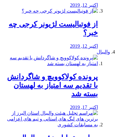
اکتبر 12, 2019
از فوتبالیست لژیونر کرجی چه
خبر؟
اکتبر 12, 2019
والیبال
پرونده کولاکوویچ و شاگردانش
با تقدیم سه امتیاز به لهستان
بسته شد
اکتبر 17, 2019