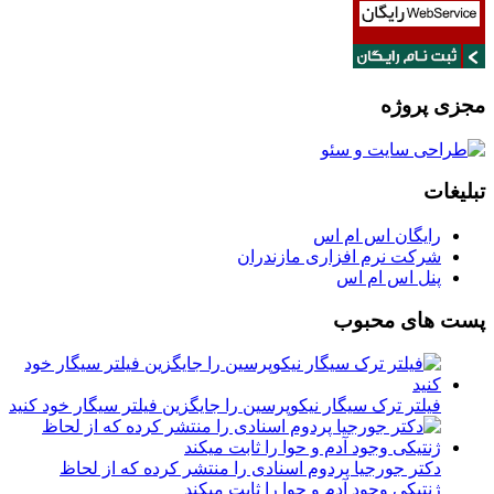
مجزی پروژه
تبلیغات
رایگان اس ام اس
شرکت نرم افزاری مازندران
پنل اس ام اس
پست های محبوب
فیلتر ترک سیگار نیکوپرسین را جایگزین فیلتر سیگار خود کنید
دکتر جورجیا پردوم اسنادی را منتشر کرده که از لحاظ
ژنتیکی وجود آدم و حوا را ثابت میکند