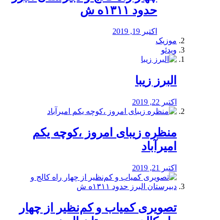
حدود ۱۳۱۱ه ش
اکتبر 19, 2019
موزیک
ویدئو
البرز زیبا
اکتبر 22, 2019
منظره‌‌ زیبای امروز ،کوچه یکم
امیرآباد
اکتبر 21, 2019
️تصویری کمیاب و کم‌نظیر از چهار