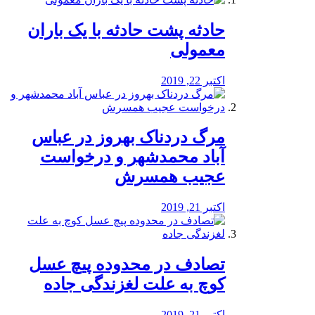
️حادثه پشت حادثه با یک باران
معمولی
اکتبر 22, 2019
مرگ دردناک بهروز در عباس
آباد محمدشهر و درخواست
عجیب همسرش
اکتبر 21, 2019
تصادف در محدوده پیچ عسل
کوچ به علت لغزندگی جاده
اکتبر 21, 2019