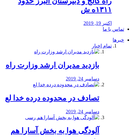
راه كالج و دبيرستان البرز حدود
۱۳۱۱ه ش
اکتبر 19, 2019
تماس با ما
خبرها
تمام اخبار
بازدید مدیران ارشد وزارت راه
دسامبر 24, 2019
تصادف در محدوده درده خدا لع
دسامبر 24, 2019
آلودگی هوا به بخش آسارا هم