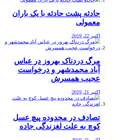
️حادثه پشت حادثه با یک باران
معمولی
اکتبر 22, 2019
مرگ دردناک بهروز در عباس
آباد محمدشهر و درخواست
عجیب همسرش
اکتبر 21, 2019
تصادف در محدوده پیچ عسل
کوچ به علت لغزندگی جاده
اکتبر 21, 2019