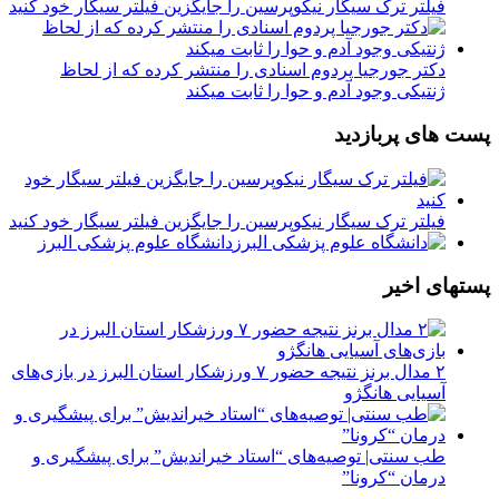
فیلتر ترک سیگار نیکوپرسین را جایگزین فیلتر سیگار خود کنید
دکتر جورجیا پردوم اسنادی را منتشر کرده که از لحاظ
ژنتیکی وجود آدم و حوا را ثابت میکند
پست های پربازدید
فیلتر ترک سیگار نیکوپرسین را جایگزین فیلتر سیگار خود کنید
دانشگاه علوم پزشکی البرز
پستهای اخیر
۲ مدال برنز نتیجه حضور ۷ ورزشکار استان البرز در بازی‌های
آسیایی هانگژو
طب سنتی| توصیه‌‌های “استاد خیراندیش” برای پیشگیری و
درمان “کرونا”