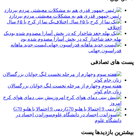
رئیس جمهور قدری هم به مشکلات معیشتی مردم بپردازد
یک نما از کرج با ۶۵ سال
اختلاف
یک
بهله جغد شاخدار که در بخش آسارا مصدوم شده بود
لیست جدید ماهانه
فدراسیون جهانی
پست های تصادفی
هفته سوم وچهارم از مرحله نخست ليگ جوانان بزرگسالان
زنان جام كوثر
پیش بینی دمای هوای کرج
امروز
ردمی 9 احتمالا با هلیو G70
سوزاندن اجساد در
دانشگاه علوم
بیشترین بازدیدها پست