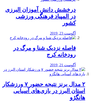
درخشش دانش آموزان البرزی
در المپیاد فرهنگی ورزشی
کشور
آگوست 23, 2019
️فاصله نزدیک شنا و مرگ در
رودخانه کرج
آگوست 21, 2019
۲ مدال برنز نتیجه حضور ۷ ورزشکار
استان البرز در بازی‌های آسیایی
هانگژو