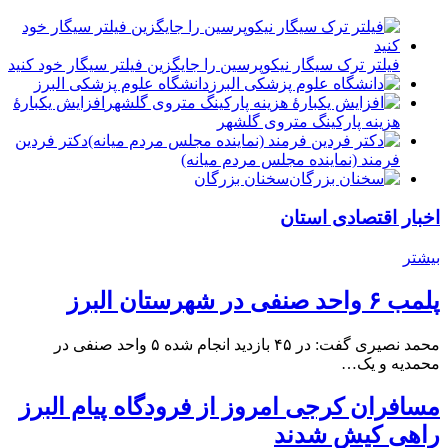
فیلتر ترک سیگار نیکوپرسین را جایگزین فیلتر سیگار خود کنید
دانشگاه علوم پزشکی البرز
افزایش یکبارۀ
هزینه پارکینگ متروی گلشهر
دكتر فردين
فرمند (نماينده مجلس مردم میانه)
سخنان بزرگان
اخبار اقتصادی استان
بیشتر
پلمب ۶ واحد صنفی در شهرستان البرز
محمد نصیری گفت: در ۴۵ بازدید انجام شده ۵ واحد صنفی در
محمدیه و یک…
مسافران کرجی امروز از فرودگاه پیام البرز
راهی کیش شدند