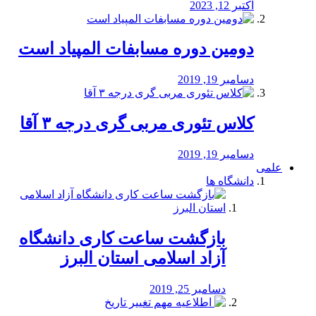
اکتبر 12, 2023
دومین دوره مسابفات المپیاد است
دسامبر 19, 2019
کلاس تئوری مربی گری درجه ۳ آقا
دسامبر 19, 2019
علمی
دانشگاه ها
بازگشت ساعت کاری دانشگاه
آزاد اسلامی استان البرز
دسامبر 25, 2019