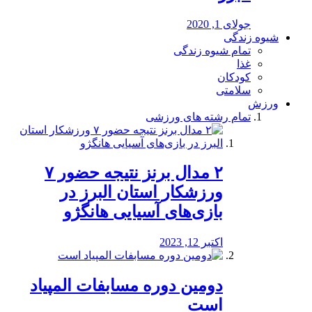
جولای 1, 2020
شیوه زندگی
تمام شیوه زندگی
غذا
کودکان
سلامتی
ورزش
تمام رشته های ورزشی
۲ مدال برنز نتیجه حضور ۷
ورزشکار استان البرز در
بازی‌های آسیایی هانگژو
اکتبر 12, 2023
دومین دوره مسابفات المپیاد
است