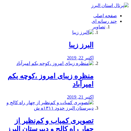
فصد
خون
صفحه اصلی
شرق
چند رسانه ای
تهران
تصاویر
خشکشویی
تصفیه
آب
البرز زیبا
طراحی
سایت
و
اکتبر 22, 2019
سئو
vip
منظره‌‌ زیبای امروز ،کوچه یکم
امیرآباد
اکتبر 21, 2019
️تصویری کمیاب و کم‌نظیر از
چهار راه كالج و دبيرستان البرز