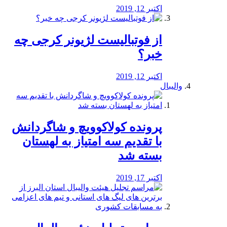
اکتبر 12, 2019
از فوتبالیست لژیونر کرجی چه
خبر؟
اکتبر 12, 2019
والیبال
پرونده کولاکوویچ و شاگردانش
با تقدیم سه امتیاز به لهستان
بسته شد
اکتبر 17, 2019