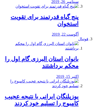
سپتامبر 26, 2019
پنج گیاه قدرتمند برای تقویت
استخوان
آگوست 22, 2019
فوتبال
بانوان استان البرزی گام اول را
محكم برداشتند
اکتبر 15, 2019
یوزپلنگان ایرانی با نتیجه عجیب
کامبوج را تسلیم خود کردند