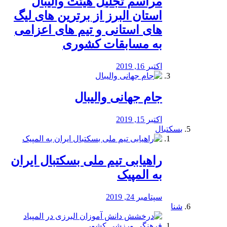
مراسم تجلیل هیئت والیبال
استان البرز از برترین های لیگ
های استانی و تیم های اعزامی
به مسابقات کشوری
اکتبر 16, 2019
جام جهانی والیبال
اکتبر 15, 2019
بسکتبال
راهیابی تیم ملی بسکتبال ایران
به المپیک
سپتامبر 24, 2019
شنا