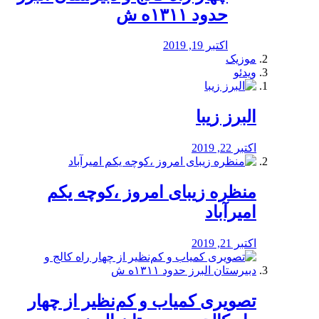
حدود ۱۳۱۱ه ش
اکتبر 19, 2019
موزیک
ویدئو
البرز زیبا
اکتبر 22, 2019
منظره‌‌ زیبای امروز ،کوچه یکم
امیرآباد
اکتبر 21, 2019
️تصویری کمیاب و کم‌نظیر از چهار