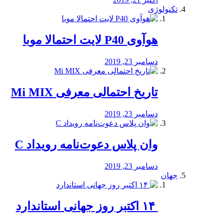
تکنولوژی
هوآوی P40 لایت احتمالا موبا
دسامبر 23, 2019
تاریخ احتمالی معرفی Mi MIX
دسامبر 23, 2019
وان پلاس دعوت‌نامه رویداد C
دسامبر 23, 2019
جهان
‏ ۱۴ اکتبر روز جهانی استاندارد