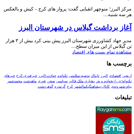
مرکز البرز؛ منوچهر اتقیایی گفت: پرواز های کرج – کیش و بالعکس
هر سه شنبه…
آغاز برداشت گیلاس در شهرستان البرز
مدیر جهاد کشاورزی شهرستان البرز پیش بینی کرد بیش از ۳ هزار
تن گیلاس از این میزان سطح…
مشاهده تمام پست های اقتصاد
برچسب ها
اربعین
اقتصادی
البرز
تابناك
توصیه-سلامتی
تکواندو
حوادث-البرز
خبرفوری-کرج
خبرهای
تکنولوڑی را بخوانید و ش
دهیاری ملک فالیز
سیاسی
صحن
فوری
ماهدشت
محمدشهر
پیام-شهروندی
کانال-پیشاهنگیکمالشهر
کرج
گرمدره
گوهردشت
تبلیغات