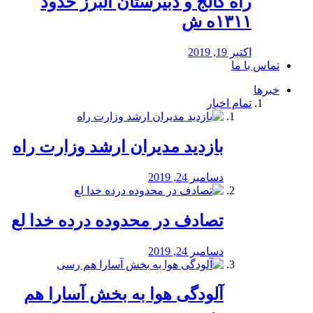
راه كالج و دبيرستان البرز حدود
۱۳۱۱ه ش
اکتبر 19, 2019
تماس با ما
خبرها
تمام اخبار
بازدید مدیران ارشد وزارت راه
دسامبر 24, 2019
تصادف در محدوده درده خدا لع
دسامبر 24, 2019
آلودگی هوا به بخش آسارا هم