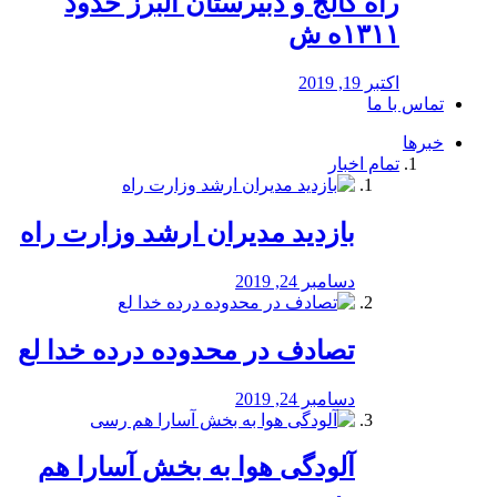
راه كالج و دبيرستان البرز حدود
۱۳۱۱ه ش
اکتبر 19, 2019
تماس با ما
خبرها
تمام اخبار
بازدید مدیران ارشد وزارت راه
دسامبر 24, 2019
تصادف در محدوده درده خدا لع
دسامبر 24, 2019
آلودگی هوا به بخش آسارا هم