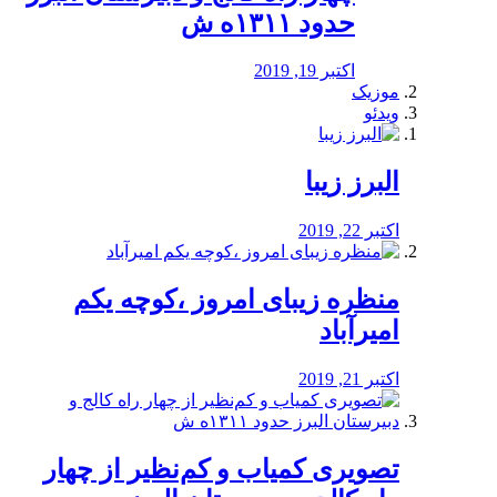
حدود ۱۳۱۱ه ش
اکتبر 19, 2019
موزیک
ویدئو
البرز زیبا
اکتبر 22, 2019
منظره‌‌ زیبای امروز ،کوچه یکم
امیرآباد
اکتبر 21, 2019
️تصویری کمیاب و کم‌نظیر از چهار