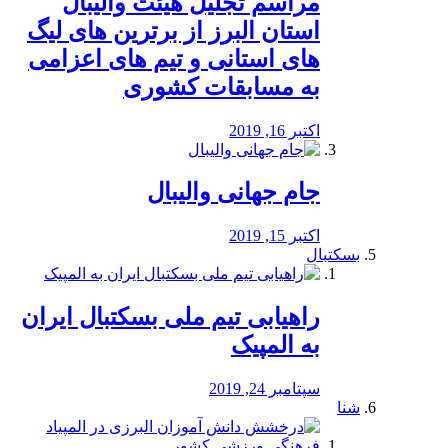
مراسم تجلیل هیئت والیبال
استان البرز از برترین های لیگ
های استانی و تیم های اعزامی
به مسابقات کشوری
اکتبر 16, 2019
جام جهانی والیبال
اکتبر 15, 2019
بسکتبال
راهیابی تیم ملی بسکتبال ایران
به المپیک
سپتامبر 24, 2019
شنا