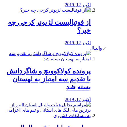
اکتبر 12, 2019
از فوتبالیست لژیونر کرجی چه
خبر؟
اکتبر 12, 2019
والیبال
پرونده کولاکوویچ و شاگردانش
با تقدیم سه امتیاز به لهستان
بسته شد
اکتبر 17, 2019