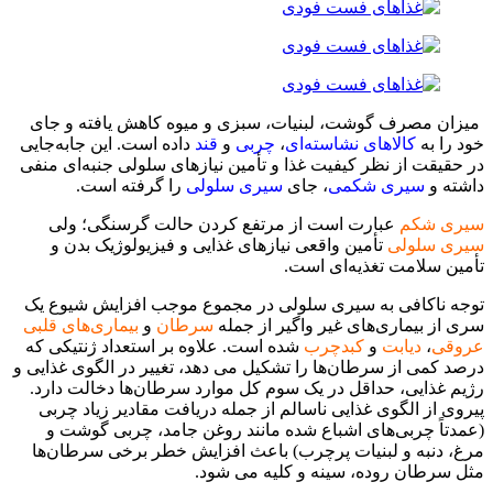
میزان مصرف
گوشت
، لبنیات، سبزی و میوه کاهش یافته و جای
خود را به
کالا‌های نشاسته‌ای
،
چربی
و
قند
داده است. این جابه‌جایی
در حقیقت از نظر کیفیت غذا و تأمین نیاز‌های سلولی جنبه‌ای منفی
داشته و
سیری شکمی
، جای
سیری سلولی
را گرفته است.
سیری شکم
عبارت است از مرتفع کردن حالت گرسنگی؛ ولی
سیری سلولی
تأمین واقعی نیاز‌های غذایی و فیزیولوژیک بدن و
تأمین سلامت تغذیه‌ای است.
توجه ناكافی به سیری سلولی در مجموع موجب افزایش شیوع یک
سری از بیماری‌‌های غیر واگیر از جمله
سرطان
و
بیماری‌‌های قلبی
عروقی
،
دیابت
و
کبدچرب
شده است. علاوه بر استعداد ژنتیکی که
درصد کمی از سرطان‌‌ها را تشکیل می دهد، تغییر در الگوی غذایی و
رژیم غذایی، حداقل در یک سوم کل موارد سرطان‌‌ها دخالت دارد.
پیروی از الگوی غذایی ناسالم از جمله دریافت مقادیر زیاد چربی
(عمدتاً چربی‌‌های اشباع شده مانند روغن جامد، چربی گوشت و
مرغ، دنبه و لبنیات پرچرب) باعث افزایش خطر برخی سرطان‌‌ها
مثل سرطان روده، سینه و کلیه می شود.