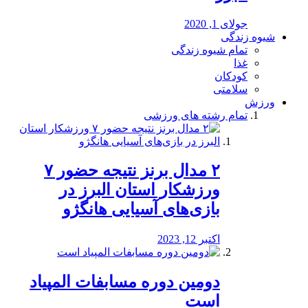
جولای 1, 2020
شیوه زندگی
تمام شیوه زندگی
غذا
کودکان
سلامتی
ورزش
تمام رشته های ورزشی
۲ مدال برنز نتیجه حضور ۷
ورزشکار استان البرز در
بازی‌های آسیایی هانگژو
اکتبر 12, 2023
دومین دوره مسابفات المپیاد
است