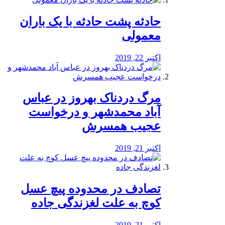
️حادثه پشت حادثه با یک باران
معمولی
اکتبر 22, 2019
مرگ دردناک بهروز در عباس
آباد محمدشهر و درخواست
عجیب همسرش
اکتبر 21, 2019
تصادف در محدوده پیچ عسل
کوچ به علت لغزندگی جاده
اکتبر 21, 2019