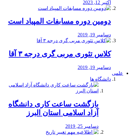
اکتبر 12, 2023
دومین دوره مسابفات المپیاد است
دسامبر 19, 2019
کلاس تئوری مربی گری درجه ۳ آقا
دسامبر 19, 2019
علمی
دانشگاه ها
بازگشت ساعت کاری دانشگاه
آزاد اسلامی استان البرز
دسامبر 25, 2019