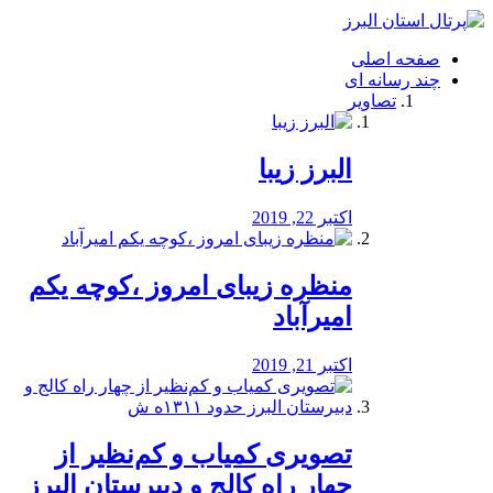
فصد
خون
صفحه اصلی
شرق
چند رسانه ای
تهران
تصاویر
خشکشویی
تصفیه
آب
البرز زیبا
طراحی
سایت
و
اکتبر 22, 2019
سئو
vip
منظره‌‌ زیبای امروز ،کوچه یکم
امیرآباد
اکتبر 21, 2019
️تصویری کمیاب و کم‌نظیر از
چهار راه كالج و دبيرستان البرز