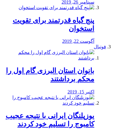
سپتامبر 26, 2019
پنج گیاه قدرتمند برای تقویت
استخوان
آگوست 22, 2019
فوتبال
بانوان استان البرزی گام اول را
محكم برداشتند
اکتبر 15, 2019
یوزپلنگان ایرانی با نتیجه عجیب
کامبوج را تسلیم خود کردند