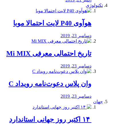
تکنولوژی
هوآوی P40 لایت احتمالا موبا
دسامبر 23, 2019
تاریخ احتمالی معرفی Mi MIX
دسامبر 23, 2019
وان پلاس دعوت‌نامه رویداد C
دسامبر 23, 2019
جهان
‏ ۱۴ اکتبر روز جهانی استاندارد