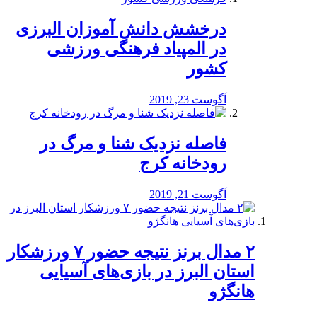
درخشش دانش آموزان البرزی
در المپیاد فرهنگی ورزشی
کشور
آگوست 23, 2019
️فاصله نزدیک شنا و مرگ در
رودخانه کرج
آگوست 21, 2019
۲ مدال برنز نتیجه حضور ۷ ورزشکار
استان البرز در بازی‌های آسیایی
هانگژو