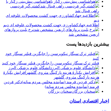
هواشناسی پیش‌بینی رگبار با
کشتی‌گیر فردیسی
راهی فینال شد
اطلاعیه جهادکشاورزی جهت کشت محصولات علوفه ای دیم
نرخ بلیت پروازهای
اربعین مشخص شد
بیشترین بازدیدها پست
فیلتر ترک سیگار نیکوپرسین را جایگزین فیلتر سیگار خود کنید
دانشگاه علوم پزشکی البرز
افزایش یکبارۀ
هزینه پارکینگ متروی گلشهر
دكتر فردين
فرمند (نماينده مجلس مردم میانه)
سخنان بزرگان
اخبار اقتصادی استان
بیشتر