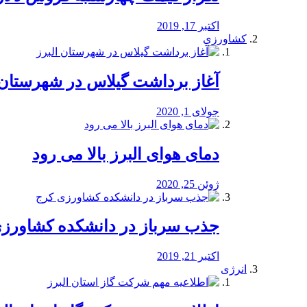
اکتبر 17, 2019
کشاورزی
آغاز برداشت گیلاس در شهرستان 
جولای 1, 2020
دمای هوای البرز بالا می رود
ژوئن 25, 2020
جذب سرباز در دانشکده کشاورز
اکتبر 21, 2019
انرژی