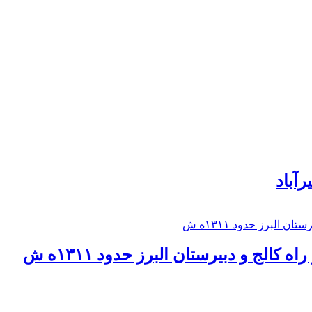
رآباد
كالج و دبيرستان البرز حدود ۱۳۱۱ه ش