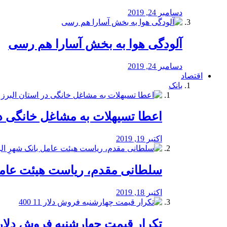
دسامبر 24, 2019
آلودگی هوا به بخش آسارا هم رسی
دسامبر 24, 2019
اقتصاد
بانک
️اعطا تسیهلات به مشاغل خانگی در
اکتبر 19, 2019
سلطانی مقدم، ریاست هیئت عامل 
اکتبر 18, 2019
تکرار قیمت چهارشنبه فروش دلار 11 00