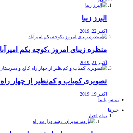
البرز زیبا
اکتبر 22, 2019
منظره‌‌ زیبای امروز ،کوچه یکم امیرآبا
اکتبر 21, 2019
️تصویری کمیاب و کم‌نظیر از چهار راه كالج
اکتبر 19, 2019
تماس با ما
خبرها
تمام اخبار