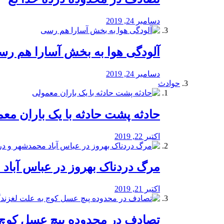
دسامبر 24, 2019
آلودگی هوا به بخش آسارا هم ر
دسامبر 24, 2019
حوادث
️حادثه پشت حادثه با یک باران مع
اکتبر 22, 2019
مرگ دردناک بهروز در عباس آب
اکتبر 21, 2019
تصادف در محدوده پیچ عسل کوچ 