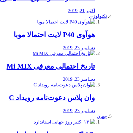
اکتبر 21, 2019
تکنولوژی
هوآوی P40 لایت احتمالا موبا
دسامبر 23, 2019
تاریخ احتمالی معرفی Mi MIX
دسامبر 23, 2019
وان پلاس دعوت‌نامه رویداد C
دسامبر 23, 2019
جهان