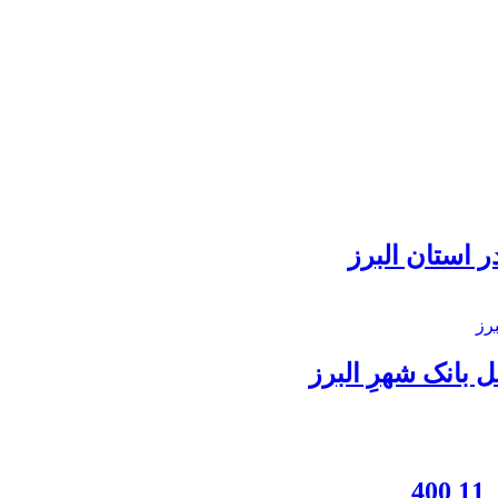
 استان البرز
بانک شهرِ البرز
4