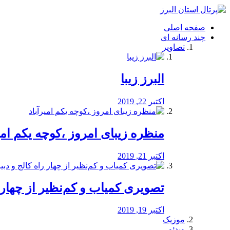
فصد
خون
صفحه اصلی
شرق
چند رسانه ای
تهران
تصاویر
خشکشویی
تصفیه
آب
البرز زیبا
طراحی
سایت
و
اکتبر 22, 2019
سئو
vip
منظره‌‌ زیبای امروز ،کوچه یکم امی
اکتبر 21, 2019
️تصویری کمیاب و کم‌نظیر از چهار راه 
اکتبر 19, 2019
موزیک
ویدئو