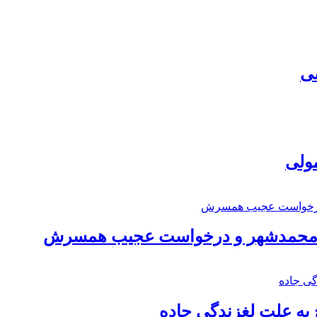
سی
مولی
اد محمدشهر و درخواست عجیب همسرش
به علت لغزندگی جاده