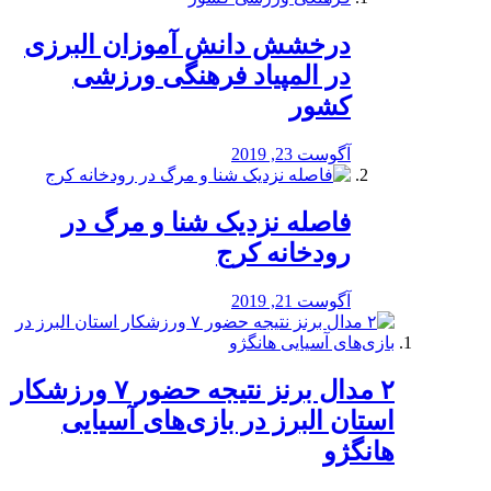
درخشش دانش آموزان البرزی
در المپیاد فرهنگی ورزشی
کشور
آگوست 23, 2019
️فاصله نزدیک شنا و مرگ در
رودخانه کرج
آگوست 21, 2019
۲ مدال برنز نتیجه حضور ۷ ورزشکار
استان البرز در بازی‌های آسیایی
هانگژو