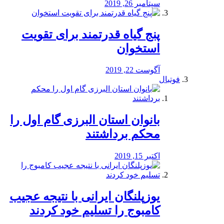
سپتامبر 26, 2019
پنج گیاه قدرتمند برای تقویت
استخوان
آگوست 22, 2019
فوتبال
بانوان استان البرزی گام اول را
محكم برداشتند
اکتبر 15, 2019
یوزپلنگان ایرانی با نتیجه عجیب
کامبوج را تسلیم خود کردند