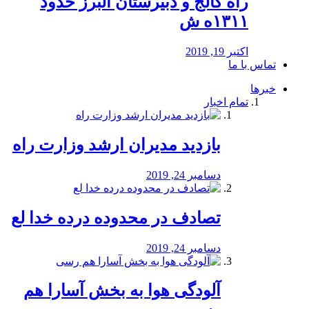
راه كالج و دبيرستان البرز حدود
۱۳۱۱ه ش
اکتبر 19, 2019
تماس با ما
خبرها
تمام اخبار
بازدید مدیران ارشد وزارت راه
دسامبر 24, 2019
تصادف در محدوده درده خدا لع
دسامبر 24, 2019
آلودگی هوا به بخش آسارا هم