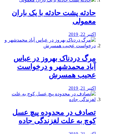
️حادثه پشت حادثه با یک باران
معمولی
اکتبر 22, 2019
مرگ دردناک بهروز در عباس
آباد محمدشهر و درخواست
عجیب همسرش
اکتبر 21, 2019
تصادف در محدوده پیچ عسل
کوچ به علت لغزندگی جاده
اکتبر 21, 2019