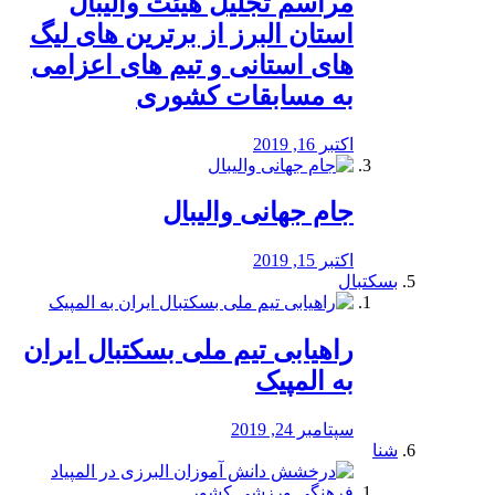
مراسم تجلیل هیئت والیبال
استان البرز از برترین های لیگ
های استانی و تیم های اعزامی
به مسابقات کشوری
اکتبر 16, 2019
جام جهانی والیبال
اکتبر 15, 2019
بسکتبال
راهیابی تیم ملی بسکتبال ایران
به المپیک
سپتامبر 24, 2019
شنا