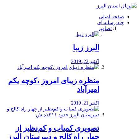
فصد
خون
صفحه اصلی
شرق
چند رسانه ای
تهران
تصاویر
خشکشویی
تصفیه
آب
البرز زیبا
طراحی
سایت
و
اکتبر 22, 2019
سئو
vip
منظره‌‌ زیبای امروز ،کوچه یکم
امیرآباد
اکتبر 21, 2019
️تصویری کمیاب و کم‌نظیر از
چهار راه كالج و دبيرستان البرز