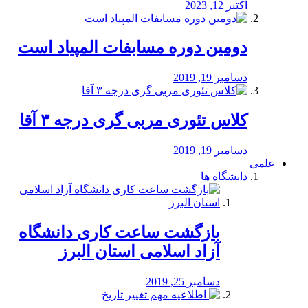
اکتبر 12, 2023
دومین دوره مسابفات المپیاد است
دسامبر 19, 2019
کلاس تئوری مربی گری درجه ۳ آقا
دسامبر 19, 2019
علمی
دانشگاه ها
بازگشت ساعت کاری دانشگاه
آزاد اسلامی استان البرز
دسامبر 25, 2019