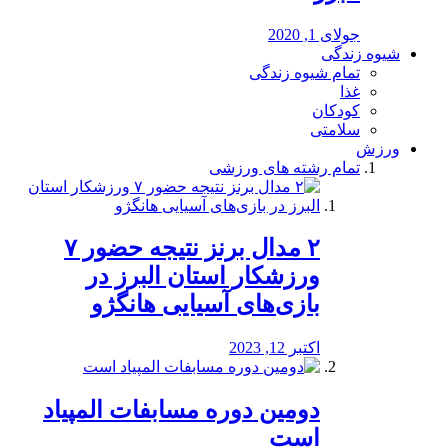
جولای 1, 2020
شیوه زندگی
تمام شیوه زندگی
غذا
کودکان
سلامتی
ورزش
تمام رشته های ورزشی
۲ مدال برنز نتیجه حضور ۷
ورزشکار استان البرز در
بازی‌های آسیایی هانگژو
اکتبر 12, 2023
دومین دوره مسابفات المپیاد
است