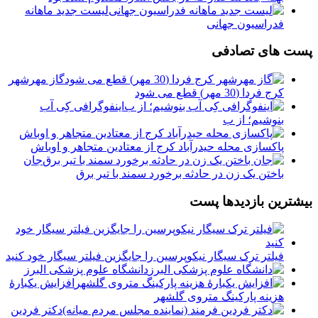
لیست جدید ماهانه
فدراسیون جهانی
پست های تصادفی
گاز مهرشهر
کرج فردا (30 مهر) قطع می شود
اینفوگرافی کِی آب
بنوشیم؛ از ب
پاکسازی محله حیدرآباد کرج از معتادین متجاهر و اوباش
جان
باختن یک زن در حادثه برخورد سمند با تیر برق
بیشترین بازدیدها پست
فیلتر ترک سیگار نیکوپرسین را جایگزین فیلتر سیگار خود کنید
دانشگاه علوم پزشکی البرز
افزایش یکبارۀ
هزینه پارکینگ متروی گلشهر
دكتر فردين