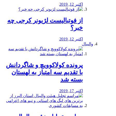
اکتبر 12, 2019
از فوتبالیست لژیونر کرجی چه
خبر؟
اکتبر 12, 2019
والیبال
پرونده کولاکوویچ و شاگردانش
با تقدیم سه امتیاز به لهستان
بسته شد
اکتبر 17, 2019