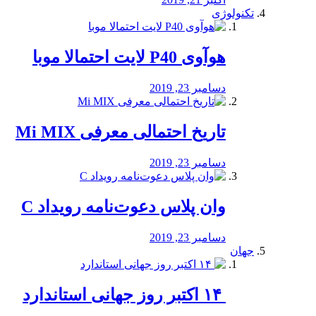
تکنولوژی
هوآوی P40 لایت احتمالا موبا
دسامبر 23, 2019
تاریخ احتمالی معرفی Mi MIX
دسامبر 23, 2019
وان پلاس دعوت‌نامه رویداد C
دسامبر 23, 2019
جهان
‏ ۱۴ اکتبر روز جهانی استاندارد