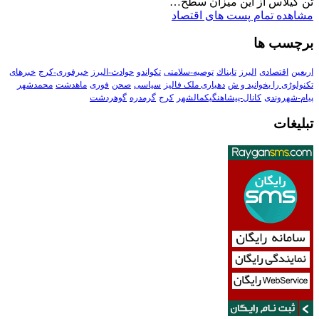
تن گیلاس از این میزان سطح…
مشاهده تمام پست های اقتصاد
برچسب ها
اربعین
اقتصادی
البرز
تابناك
توصیه-سلامتی
تکواندو
حوادث-البرز
خبرفوری-کرج
خبرهای
تکنولوڑی را بخوانید و ش
دهیاری ملک فالیز
سیاسی
صحن
فوری
ماهدشت
محمدشهر
پیام-شهروندی
کانال-پیشاهنگیکمالشهر
کرج
گرمدره
گوهردشت
تبلیغات