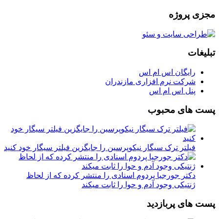
مجزی پروژه
تبلیغات
رایگان اس ام اس
شرکت نرم افزاری مازندران
پنل اس ام اس
پست های محبوب
فیلتر ترک سیگار نیکوپرسین را جایگزین فیلتر سیگار خود کنید
دکتر جورجیا پردوم اسنادی را منتشر کرده که از لحاظ
ژنتیکی وجود آدم و حوا را ثابت میکند
پست های پربازدید