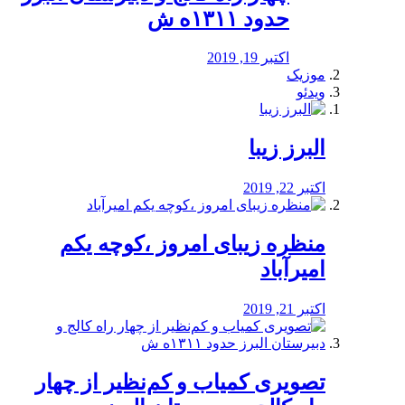
حدود ۱۳۱۱ه ش
اکتبر 19, 2019
موزیک
ویدئو
البرز زیبا
اکتبر 22, 2019
منظره‌‌ زیبای امروز ،کوچه یکم
امیرآباد
اکتبر 21, 2019
️تصویری کمیاب و کم‌نظیر از چهار