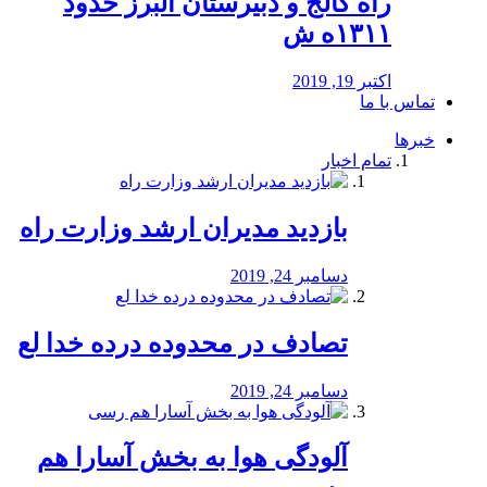
راه كالج و دبيرستان البرز حدود
۱۳۱۱ه ش
اکتبر 19, 2019
تماس با ما
خبرها
تمام اخبار
بازدید مدیران ارشد وزارت راه
دسامبر 24, 2019
تصادف در محدوده درده خدا لع
دسامبر 24, 2019
آلودگی هوا به بخش آسارا هم