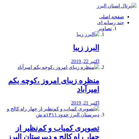
فصد
خون
صفحه اصلی
شرق
چند رسانه ای
تهران
تصاویر
خشکشویی
تصفیه
آب
البرز زیبا
طراحی
سایت
و
اکتبر 22, 2019
سئو
vip
منظره‌‌ زیبای امروز ،کوچه یکم
امیرآباد
اکتبر 21, 2019
️تصویری کمیاب و کم‌نظیر از
چهار راه كالج و دبيرستان البرز