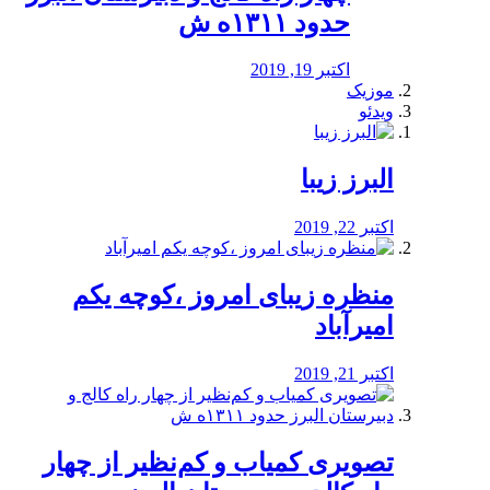
حدود ۱۳۱۱ه ش
اکتبر 19, 2019
موزیک
ویدئو
البرز زیبا
اکتبر 22, 2019
منظره‌‌ زیبای امروز ،کوچه یکم
امیرآباد
اکتبر 21, 2019
️تصویری کمیاب و کم‌نظیر از چهار