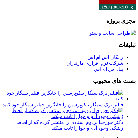
مجزی پروژه
تبلیغات
رایگان اس ام اس
شرکت نرم افزاری مازندران
پنل اس ام اس
پست های محبوب
فیلتر ترک سیگار نیکوپرسین را جایگزین فیلتر سیگار خود کنید
دکتر جورجیا پردوم اسنادی را منتشر کرده که از لحاظ
ژنتیکی وجود آدم و حوا را ثابت میکند