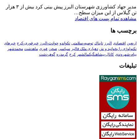
مدیر جهاد کشاورزی شهرستان البرز پیش بینی کرد بیش از ۳ هزار
تن گیلاس از این میزان سطح…
مشاهده تمام پست های اقتصاد
برچسب ها
اربعین
اقتصادی
البرز
تابناك
توصیه-سلامتی
تکواندو
حوادث-البرز
خبرفوری-کرج
خبرهای
تکنولوڑی را بخوانید و ش
دهیاری ملک فالیز
سیاسی
صحن
فوری
ماهدشت
محمدشهر
پیام-شهروندی
کانال-پیشاهنگیکمالشهر
کرج
گرمدره
گوهردشت
تبلیغات