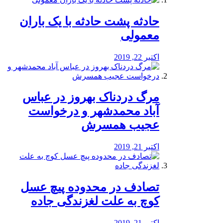
️حادثه پشت حادثه با یک باران
معمولی
اکتبر 22, 2019
مرگ دردناک بهروز در عباس
آباد محمدشهر و درخواست
عجیب همسرش
اکتبر 21, 2019
تصادف در محدوده پیچ عسل
کوچ به علت لغزندگی جاده
اکتبر 21, 2019