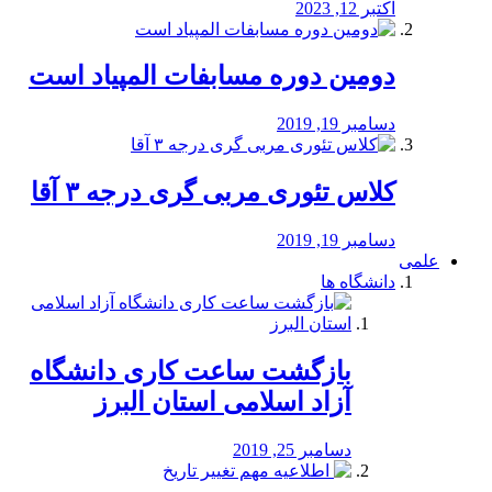
اکتبر 12, 2023
دومین دوره مسابفات المپیاد است
دسامبر 19, 2019
کلاس تئوری مربی گری درجه ۳ آقا
دسامبر 19, 2019
علمی
دانشگاه ها
بازگشت ساعت کاری دانشگاه
آزاد اسلامی استان البرز
دسامبر 25, 2019