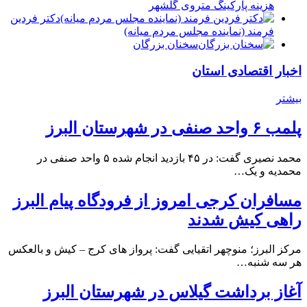
هزینه پارکینگ متروی گلشهر
دكتر فردين
فرمند (نماينده مجلس مردم میانه)
سخنان بزرگان
اخبار اقتصادی استان
بیشتر
پلمب ۶ واحد صنفی در شهرستان البرز
محمد نصیری گفت: در ۴۵ بازدید انجام شده ۵ واحد صنفی در
محمدیه و یک…
مسافران کرجی امروز از فرودگاه پیام البرز
راهی کیش شدند
مرکز البرز؛ منوچهر اتقیایی گفت: پرواز های کرج – کیش و بالعکس
هر سه شنبه…
آغاز برداشت گیلاس در شهرستان البرز