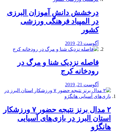
درخشش دانش آموزان البرزی
در المپیاد فرهنگی ورزشی
کشور
آگوست 23, 2019
️فاصله نزدیک شنا و مرگ در
رودخانه کرج
آگوست 21, 2019
۲ مدال برنز نتیجه حضور ۷ ورزشکار
استان البرز در بازی‌های آسیایی
هانگژو