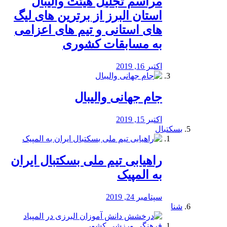
مراسم تجلیل هیئت والیبال
استان البرز از برترین های لیگ
های استانی و تیم های اعزامی
به مسابقات کشوری
اکتبر 16, 2019
جام جهانی والیبال
اکتبر 15, 2019
بسکتبال
راهیابی تیم ملی بسکتبال ایران
به المپیک
سپتامبر 24, 2019
شنا