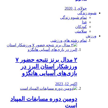
جولای 1, 2020
شیوه زندگی
تمام شیوه زندگی
غذا
کودکان
سلامتی
ورزش
تمام رشته های ورزشی
۲ مدال برنز نتیجه حضور ۷
ورزشکار استان البرز در
بازی‌های آسیایی هانگژو
اکتبر 12, 2023
دومین دوره مسابفات المپیاد
است