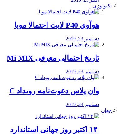
تکنولوژی
هوآوی P40 لایت احتمالا موبا
دسامبر 23, 2019
تاریخ احتمالی معرفی Mi MIX
دسامبر 23, 2019
وان پلاس دعوت‌نامه رویداد C
دسامبر 23, 2019
جهان
‏ ۱۴ اکتبر روز جهانی استاندارد