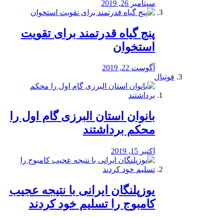
سپتامبر 26, 2019
پنج گیاه قدرتمند برای تقویت
استخوان
آگوست 22, 2019
فوتبال
بانوان استان البرزی گام اول را
محكم برداشتند
اکتبر 15, 2019
یوزپلنگان ایرانی با نتیجه عجیب
کامبوج را تسلیم خود کردند