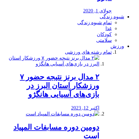
جولای 1, 2020
شیوه زندگی
تمام شیوه زندگی
غذا
کودکان
سلامتی
ورزش
تمام رشته های ورزشی
۲ مدال برنز نتیجه حضور ۷
ورزشکار استان البرز در
بازی‌های آسیایی هانگژو
اکتبر 12, 2023
دومین دوره مسابفات المپیاد
است