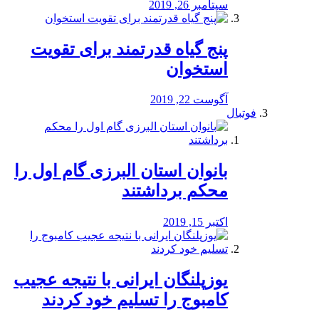
سپتامبر 26, 2019
پنج گیاه قدرتمند برای تقویت
استخوان
آگوست 22, 2019
فوتبال
بانوان استان البرزی گام اول را
محكم برداشتند
اکتبر 15, 2019
یوزپلنگان ایرانی با نتیجه عجیب
کامبوج را تسلیم خود کردند