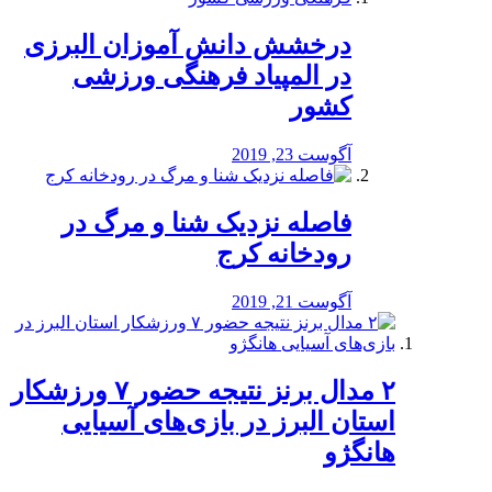
درخشش دانش آموزان البرزی
در المپیاد فرهنگی ورزشی
کشور
آگوست 23, 2019
️فاصله نزدیک شنا و مرگ در
رودخانه کرج
آگوست 21, 2019
۲ مدال برنز نتیجه حضور ۷ ورزشکار
استان البرز در بازی‌های آسیایی
هانگژو