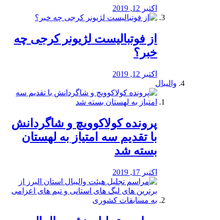
اکتبر 12, 2019
از فوتبالیست لژیونر کرجی چه
خبر؟
اکتبر 12, 2019
والیبال
پرونده کولاکوویچ و شاگردانش
با تقدیم سه امتیاز به لهستان
بسته شد
اکتبر 17, 2019