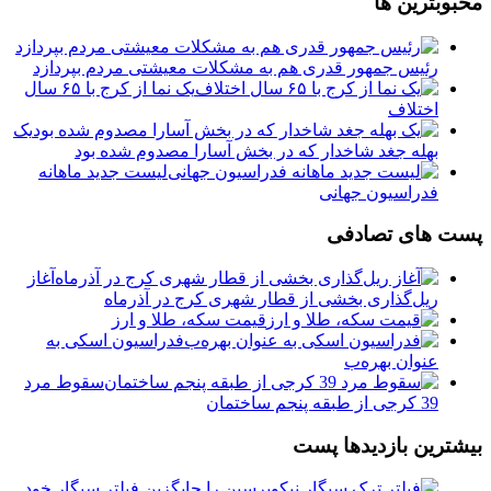
محبوبترین ها
رئیس جمهور قدری هم به مشکلات معیشتی مردم بپردازد
یک نما از کرج با ۶۵ سال
اختلاف
یک
بهله جغد شاخدار که در بخش آسارا مصدوم شده بود
لیست جدید ماهانه
فدراسیون جهانی
پست های تصادفی
️آغاز
ریل‌گذاری بخشی از قطار شهری کرج در آذرماه
️قیمت سکه، طلا و ارز
فدراسیون اسکی به
عنوان بهره‌ب
️سقوط مرد
39 کرجی از طبقه پنجم ساختمان
بیشترین بازدیدها پست