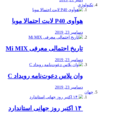
تکنولوژی
هوآوی P40 لایت احتمالا موبا
دسامبر 23, 2019
تاریخ احتمالی معرفی Mi MIX
دسامبر 23, 2019
وان پلاس دعوت‌نامه رویداد C
دسامبر 23, 2019
جهان
‏ ۱۴ اکتبر روز جهانی استاندارد