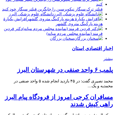
فیلتر ترک سیگار نیکوپرسین را جایگزین فیلتر سیگار خود کنید
دانشگاه علوم پزشکی البرز
افزایش یکبارۀ
هزینه پارکینگ متروی گلشهر
دكتر فردين
فرمند (نماينده مجلس مردم میانه)
سخنان بزرگان
اخبار اقتصادی استان
بیشتر
پلمب ۶ واحد صنفی در شهرستان البرز
محمد نصیری گفت: در ۴۵ بازدید انجام شده ۵ واحد صنفی در
محمدیه و یک…
مسافران کرجی امروز از فرودگاه پیام البرز
راهی کیش شدند