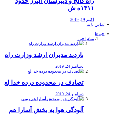
راه كالج و دبيرستان البرز حدود
۱۳۱۱ه ش
اکتبر 19, 2019
تماس با ما
خبرها
تمام اخبار
بازدید مدیران ارشد وزارت راه
دسامبر 24, 2019
تصادف در محدوده درده خدا لع
دسامبر 24, 2019
آلودگی هوا به بخش آسارا هم