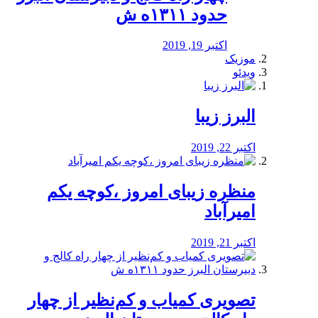
حدود ۱۳۱۱ه ش
اکتبر 19, 2019
موزیک
ویدئو
البرز زیبا
اکتبر 22, 2019
منظره‌‌ زیبای امروز ،کوچه یکم
امیرآباد
اکتبر 21, 2019
️تصویری کمیاب و کم‌نظیر از چهار