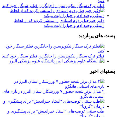
فیلتر ترک سیگار نیکوپرسین را جایگزین فیلتر سیگار خود کنید
دکتر جورجیا پردوم اسنادی را منتشر کرده که از لحاظ
ژنتیکی وجود آدم و حوا را ثابت میکند
پست های پربازدید
فیلتر ترک سیگار نیکوپرسین را جایگزین فیلتر سیگار خود کنید
دانشگاه علوم پزشکی البرز
پستهای اخیر
۲ مدال برنز نتیجه حضور ۷ ورزشکار استان البرز در بازی‌های
آسیایی هانگژو
طب سنتی| توصیه‌‌های “استاد خیراندیش” برای پیشگیری و
درمان “کرونا”