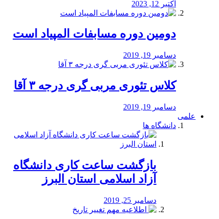
اکتبر 12, 2023
دومین دوره مسابفات المپیاد است
دسامبر 19, 2019
کلاس تئوری مربی گری درجه ۳ آقا
دسامبر 19, 2019
علمی
دانشگاه ها
بازگشت ساعت کاری دانشگاه
آزاد اسلامی استان البرز
دسامبر 25, 2019