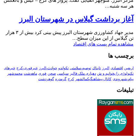
مرکز البرز؛ منوچهر اتقیایی گفت: پرواز های کرج – کیش و بالعکس
هر سه شنبه…
آغاز برداشت گیلاس در شهرستان البرز
مدیر جهاد کشاورزی شهرستان البرز پیش بینی کرد بیش از ۳ هزار
تن گیلاس از این میزان سطح…
مشاهده تمام پست های اقتصاد
برچسب ها
اربعین
اقتصادی
البرز
تابناك
توصیه-سلامتی
تکواندو
حوادث-البرز
خبرفوری-کرج
خبرهای
تکنولوڑی را بخوانید و ش
دهیاری ملک فالیز
سیاسی
صحن
فوری
ماهدشت
محمدشهر
پیام-شهروندی
کانال-پیشاهنگیکمالشهر
کرج
گرمدره
گوهردشت
تبلیغات