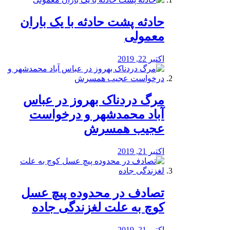
️حادثه پشت حادثه با یک باران
معمولی
اکتبر 22, 2019
مرگ دردناک بهروز در عباس
آباد محمدشهر و درخواست
عجیب همسرش
اکتبر 21, 2019
تصادف در محدوده پیچ عسل
کوچ به علت لغزندگی جاده
اکتبر 21, 2019