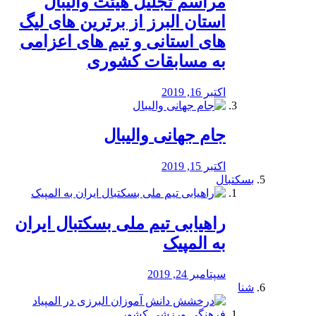
مراسم تجلیل هیئت والیبال
استان البرز از برترین های لیگ
های استانی و تیم های اعزامی
به مسابقات کشوری
اکتبر 16, 2019
جام جهانی والیبال
اکتبر 15, 2019
بسکتبال
راهیابی تیم ملی بسکتبال ایران
به المپیک
سپتامبر 24, 2019
شنا