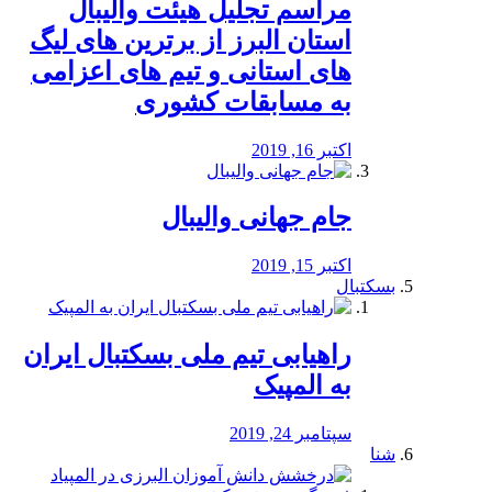
مراسم تجلیل هیئت والیبال
استان البرز از برترین های لیگ
های استانی و تیم های اعزامی
به مسابقات کشوری
اکتبر 16, 2019
جام جهانی والیبال
اکتبر 15, 2019
بسکتبال
راهیابی تیم ملی بسکتبال ایران
به المپیک
سپتامبر 24, 2019
شنا