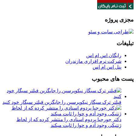
مجزی پروژه
تبلیغات
رایگان اس ام اس
شرکت نرم افزاری مازندران
پنل اس ام اس
پست های محبوب
فیلتر ترک سیگار نیکوپرسین را جایگزین فیلتر سیگار خود کنید
دکتر جورجیا پردوم اسنادی را منتشر کرده که از لحاظ
ژنتیکی وجود آدم و حوا را ثابت میکند