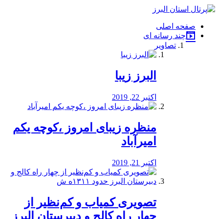
فصد
خون
صفحه اصلی
شرق
چند رسانه ای
تهران
تصاویر
خشکشویی
تصفیه
آب
البرز زیبا
طراحی
سایت
و
اکتبر 22, 2019
سئو
vip
منظره‌‌ زیبای امروز ،کوچه یکم
امیرآباد
اکتبر 21, 2019
️تصویری کمیاب و کم‌نظیر از
چهار راه كالج و دبيرستان البرز