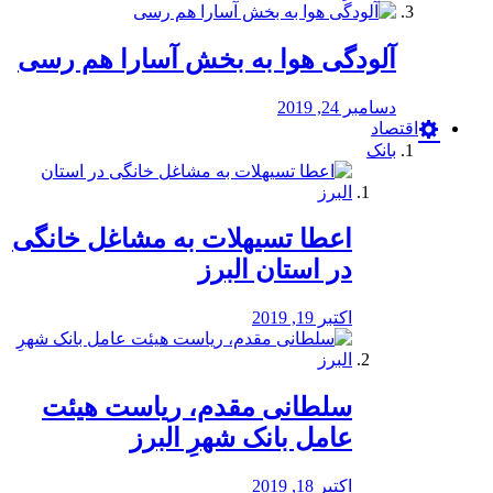
آلودگی هوا به بخش آسارا هم رسی
دسامبر 24, 2019
اقتصاد
بانک
️اعطا تسیهلات به مشاغل خانگی
در استان البرز
اکتبر 19, 2019
سلطانی مقدم، ریاست هیئت
عامل بانک شهرِ البرز
اکتبر 18, 2019