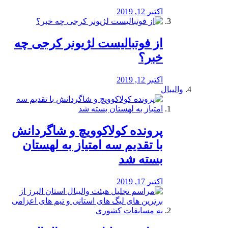
اکتبر 12, 2019
از فوتبالیست لژیونر کرجی چه
خبر؟
اکتبر 12, 2019
والیبال
پرونده کولاکوویچ و شاگردانش
با تقدیم سه امتیاز به لهستان
بسته شد
اکتبر 17, 2019