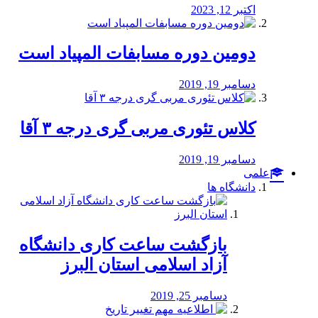
اکتبر 12, 2023
دومین دوره مسابفات المپیاد است
دسامبر 19, 2019
کلاس تئوری مربی گری درجه ۳ آقا
دسامبر 19, 2019
علمی
دانشگاه ها
بازگشت ساعت کاری دانشگاه
آزاد اسلامی استان البرز
دسامبر 25, 2019