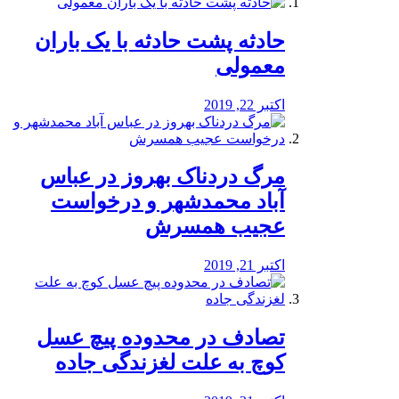
️حادثه پشت حادثه با یک باران
معمولی
اکتبر 22, 2019
مرگ دردناک بهروز در عباس
آباد محمدشهر و درخواست
عجیب همسرش
اکتبر 21, 2019
تصادف در محدوده پیچ عسل
کوچ به علت لغزندگی جاده