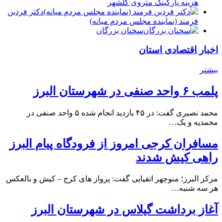
هزینه پارکینگ متروی گلشهر
دكتر فردين
فرمند (نماينده مجلس مردم میانه)
سخنان بزرگان
اخبار اقتصادی استان
بیشتر
پلمب ۶ واحد صنفی در شهرستان البرز
محمد نصیری گفت: در ۴۵ بازدید انجام شده ۵ واحد صنفی در
محمدیه و یک…
مسافران کرجی امروز از فرودگاه پیام البرز
راهی کیش شدند
مرکز البرز؛ منوچهر اتقیایی گفت: پرواز های کرج – کیش و بالعکس
هر سه شنبه…
آغاز برداشت گیلاس در شهرستان البرز