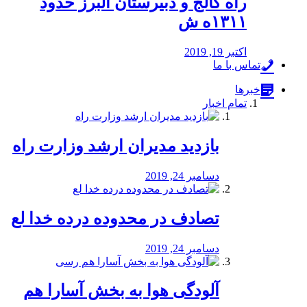
راه كالج و دبيرستان البرز حدود
۱۳۱۱ه ش
اکتبر 19, 2019
تماس با ما
خبرها
تمام اخبار
بازدید مدیران ارشد وزارت راه
دسامبر 24, 2019
تصادف در محدوده درده خدا لع
دسامبر 24, 2019
آلودگی هوا به بخش آسارا هم