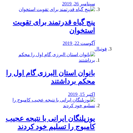
سپتامبر 26, 2019
پنج گیاه قدرتمند برای تقویت
استخوان
آگوست 22, 2019
فوتبال
بانوان استان البرزی گام اول را
محكم برداشتند
اکتبر 15, 2019
یوزپلنگان ایرانی با نتیجه عجیب
کامبوج را تسلیم خود کردند