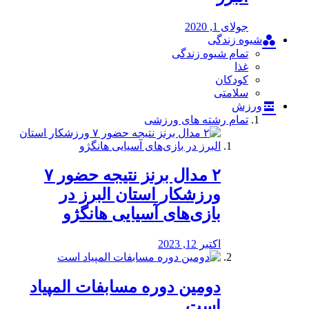
جولای 1, 2020
شیوه زندگی
تمام شیوه زندگی
غذا
کودکان
سلامتی
ورزش
تمام رشته های ورزشی
۲ مدال برنز نتیجه حضور ۷
ورزشکار استان البرز در
بازی‌های آسیایی هانگژو
اکتبر 12, 2023
دومین دوره مسابفات المپیاد
است