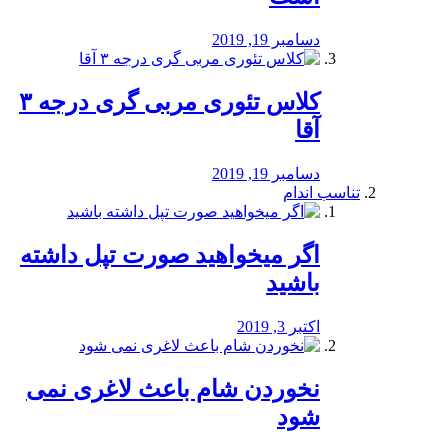
دسامبر 19, 2019
کلاس تئوری مربی گری درجه ۳
آقا
دسامبر 19, 2019
تناسب اندام
اگر میخواهید صورت تپل داشته
باشید
اکتبر 3, 2019
نخوردن شام باعث لاغری نمی
‌شود