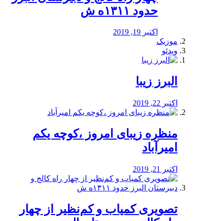
حدود ۱۳۱۱ه ش
اکتبر 19, 2019
موزیک
ویدئو
البرز زیبا
اکتبر 22, 2019
منظره‌‌ زیبای امروز ،کوچه یکم
امیرآباد
اکتبر 21, 2019
️تصویری کمیاب و کم‌نظیر از چهار