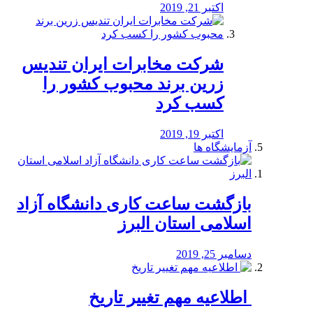
اکتبر 21, 2019
شرکت مخابرات ایران تندیس
زرین برند محبوب کشور را
کسب کرد
اکتبر 19, 2019
آزمایشگاه ها
بازگشت ساعت کاری دانشگاه آزاد
اسلامی استان البرز
دسامبر 25, 2019
️ اطلاعیه مهم تغییر تاریخ