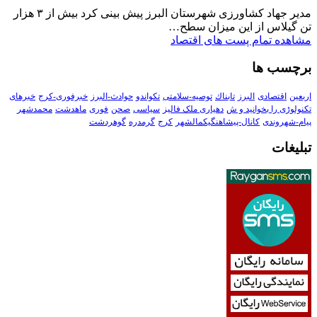
مدیر جهاد کشاورزی شهرستان البرز پیش بینی کرد بیش از ۳ هزار
تن گیلاس از این میزان سطح…
مشاهده تمام پست های اقتصاد
برچسب ها
اربعین
اقتصادی
البرز
تابناك
توصیه-سلامتی
تکواندو
حوادث-البرز
خبرفوری-کرج
خبرهای
تکنولوڑی را بخوانید و ش
دهیاری ملک فالیز
سیاسی
صحن
فوری
ماهدشت
محمدشهر
پیام-شهروندی
کانال-پیشاهنگیکمالشهر
کرج
گرمدره
گوهردشت
تبلیغات