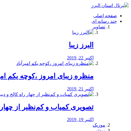
فصد
خون
صفحه اصلی
شرق
چند رسانه ای
تهران
تصاویر
خشکشویی
تصفیه
آب
البرز زیبا
طراحی
سایت
و
اکتبر 22, 2019
سئو
vip
منظره‌‌ زیبای امروز ،کوچه یکم امی
اکتبر 21, 2019
️تصویری کمیاب و کم‌نظیر از چهار راه 
اکتبر 19, 2019
موزیک
ویدئو