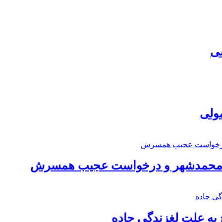
سی
مولی
اد محمدشهر و درخواست عجیب همسرش
به علت لغزندگی جاده