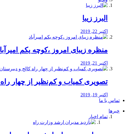
البرز زیبا
اکتبر 22, 2019
منظره‌‌ زیبای امروز ،کوچه یکم امیرآبا
اکتبر 21, 2019
️تصویری کمیاب و کم‌نظیر از چهار راه كالج
اکتبر 19, 2019
تماس با ما
خبرها
تمام اخبار