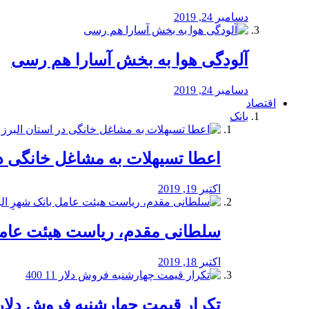
دسامبر 24, 2019
آلودگی هوا به بخش آسارا هم رسی
دسامبر 24, 2019
اقتصاد
بانک
️اعطا تسیهلات به مشاغل خانگی در
اکتبر 19, 2019
سلطانی مقدم، ریاست هیئت عامل 
اکتبر 18, 2019
تکرار قیمت چهارشنبه فروش دلار 11 00