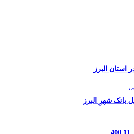
 استان البرز
بانک شهرِ البرز
4