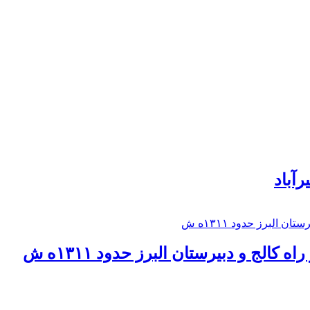
رآباد
كالج و دبيرستان البرز حدود ۱۳۱۱ه ش