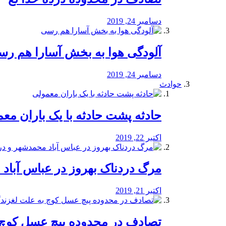
دسامبر 24, 2019
آلودگی هوا به بخش آسارا هم ر
دسامبر 24, 2019
حوادث
️حادثه پشت حادثه با یک باران مع
اکتبر 22, 2019
مرگ دردناک بهروز در عباس آب
اکتبر 21, 2019
تصادف در محدوده پیچ عسل کوچ 