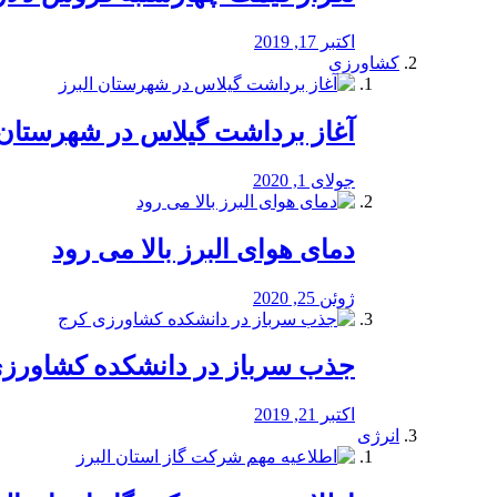
اکتبر 17, 2019
کشاورزی
آغاز برداشت گیلاس در شهرستان 
جولای 1, 2020
دمای هوای البرز بالا می رود
ژوئن 25, 2020
جذب سرباز در دانشکده کشاورز
اکتبر 21, 2019
انرژی