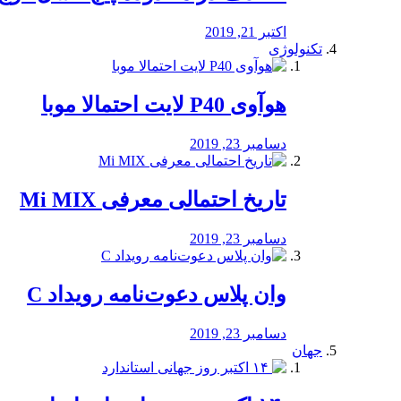
اکتبر 21, 2019
تکنولوژی
هوآوی P40 لایت احتمالا موبا
دسامبر 23, 2019
تاریخ احتمالی معرفی Mi MIX
دسامبر 23, 2019
وان پلاس دعوت‌نامه رویداد C
دسامبر 23, 2019
جهان