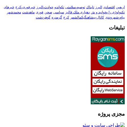
اربعین
اقتصادی
البرز
تابناك
توصیه-سلامتی
تکواندو
حوادث-البرز
خبرفوری-کرج
خبرهای
تکنولوڑی را بخوانید و ش
دهیاری ملک فالیز
سیاسی
صحن
فوری
ماهدشت
محمدشهر
پیام-شهروندی
کانال-پیشاهنگیکمالشهر
کرج
گرمدره
گوهردشت
تبلیغات
مجزی پروژه