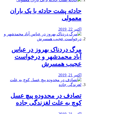
️حادثه پشت حادثه با یک باران
معمولی
اکتبر 22, 2019
مرگ دردناک بهروز در عباس
آباد محمدشهر و درخواست
عجیب همسرش
اکتبر 21, 2019
تصادف در محدوده پیچ عسل
کوچ به علت لغزندگی جاده
اکتبر 21, 2019