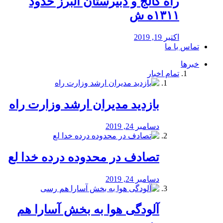
راه كالج و دبيرستان البرز حدود
۱۳۱۱ه ش
اکتبر 19, 2019
تماس با ما
خبرها
تمام اخبار
بازدید مدیران ارشد وزارت راه
دسامبر 24, 2019
تصادف در محدوده درده خدا لع
دسامبر 24, 2019
آلودگی هوا به بخش آسارا هم