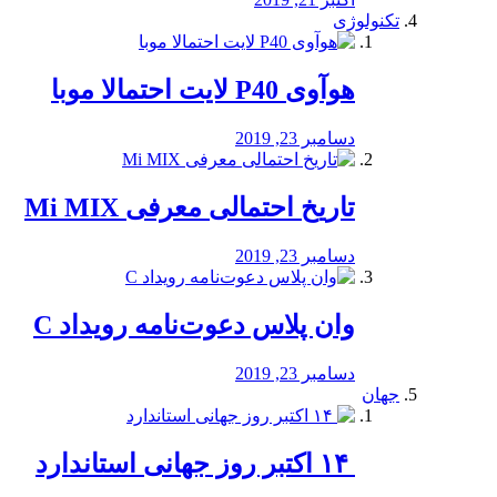
تکنولوژی
هوآوی P40 لایت احتمالا موبا
دسامبر 23, 2019
تاریخ احتمالی معرفی Mi MIX
دسامبر 23, 2019
وان پلاس دعوت‌نامه رویداد C
دسامبر 23, 2019
جهان
‏ ۱۴ اکتبر روز جهانی استاندارد