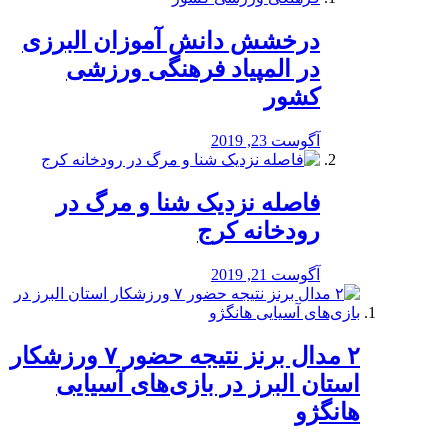
درخشش دانش آموزان البرزی
در المپیاد فرهنگی ورزشی
کشور
آگوست 23, 2019
️فاصله نزدیک شنا و مرگ در
رودخانه کرج
آگوست 21, 2019
۲ مدال برنز نتیجه حضور ۷ ورزشکار
استان البرز در بازی‌های آسیایی
هانگژو