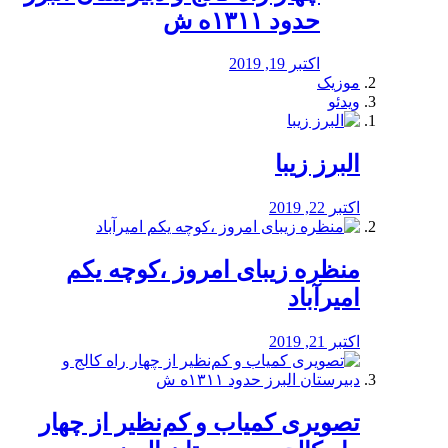
حدود ۱۳۱۱ه ش
اکتبر 19, 2019
موزیک
ویدئو
البرز زیبا
اکتبر 22, 2019
منظره‌‌ زیبای امروز ،کوچه یکم
امیرآباد
اکتبر 21, 2019
️تصویری کمیاب و کم‌نظیر از چهار