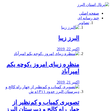
فصد
خون
صفحه اصلی
شرق
چند رسانه ای
تهران
تصاویر
خشکشویی
تصفیه
آب
البرز زیبا
طراحی
سایت
و
اکتبر 22, 2019
سئو
vip
منظره‌‌ زیبای امروز ،کوچه یکم
امیرآباد
اکتبر 21, 2019
️تصویری کمیاب و کم‌نظیر از
چهار راه كالج و دبيرستان البرز