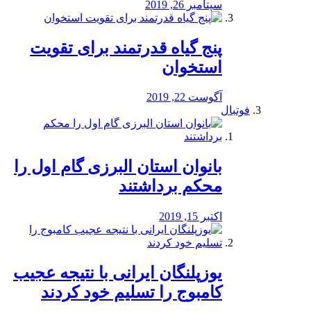
سپتامبر 26, 2019
پنج گیاه قدرتمند برای تقویت
استخوان
آگوست 22, 2019
فوتبال
بانوان استان البرزی گام اول را
محكم برداشتند
اکتبر 15, 2019
یوزپلنگان ایرانی با نتیجه عجیب
کامبوج را تسلیم خود کردند