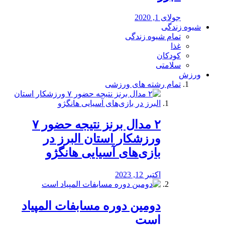
جولای 1, 2020
شیوه زندگی
تمام شیوه زندگی
غذا
کودکان
سلامتی
ورزش
تمام رشته های ورزشی
۲ مدال برنز نتیجه حضور ۷
ورزشکار استان البرز در
بازی‌های آسیایی هانگژو
اکتبر 12, 2023
دومین دوره مسابفات المپیاد
است