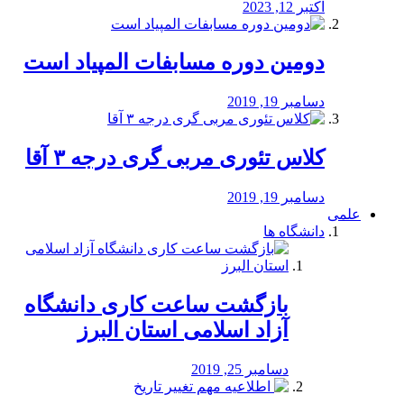
اکتبر 12, 2023
دومین دوره مسابفات المپیاد است
دسامبر 19, 2019
کلاس تئوری مربی گری درجه ۳ آقا
دسامبر 19, 2019
علمی
دانشگاه ها
بازگشت ساعت کاری دانشگاه
آزاد اسلامی استان البرز
دسامبر 25, 2019