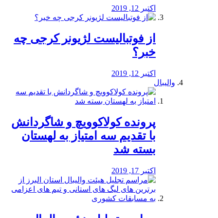
اکتبر 12, 2019
از فوتبالیست لژیونر کرجی چه
خبر؟
اکتبر 12, 2019
والیبال
پرونده کولاکوویچ و شاگردانش
با تقدیم سه امتیاز به لهستان
بسته شد
اکتبر 17, 2019