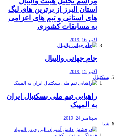
مراسم تجلیل هیئت والیبال
استان البرز از برترین های لیگ
های استانی و تیم های اعزامی
به مسابقات کشوری
اکتبر 16, 2019
جام جهانی والیبال
اکتبر 15, 2019
بسکتبال
راهیابی تیم ملی بسکتبال ایران
به المپیک
سپتامبر 24, 2019
شنا