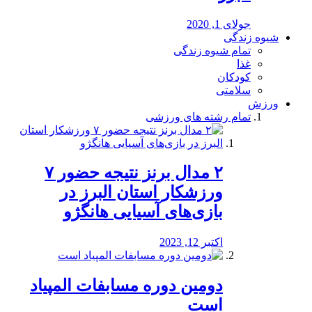
جولای 1, 2020
شیوه زندگی
تمام شیوه زندگی
غذا
کودکان
سلامتی
ورزش
تمام رشته های ورزشی
۲ مدال برنز نتیجه حضور ۷
ورزشکار استان البرز در
بازی‌های آسیایی هانگژو
اکتبر 12, 2023
دومین دوره مسابفات المپیاد
است