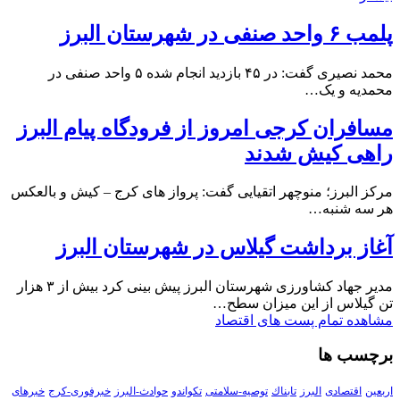
پلمب ۶ واحد صنفی در شهرستان البرز
محمد نصیری گفت: در ۴۵ بازدید انجام شده ۵ واحد صنفی در
محمدیه و یک…
مسافران کرجی امروز از فرودگاه پیام البرز
راهی کیش شدند
مرکز البرز؛ منوچهر اتقیایی گفت: پرواز های کرج – کیش و بالعکس
هر سه شنبه…
آغاز برداشت گیلاس در شهرستان البرز
مدیر جهاد کشاورزی شهرستان البرز پیش بینی کرد بیش از ۳ هزار
تن گیلاس از این میزان سطح…
مشاهده تمام پست های اقتصاد
برچسب ها
اربعین
اقتصادی
البرز
تابناك
توصیه-سلامتی
تکواندو
حوادث-البرز
خبرفوری-کرج
خبرهای