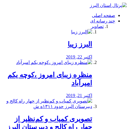
فصد
خون
صفحه اصلی
شرق
چند رسانه ای
تهران
تصاویر
خشکشویی
تصفیه
آب
البرز زیبا
طراحی
سایت
و
اکتبر 22, 2019
سئو
vip
منظره‌‌ زیبای امروز ،کوچه یکم
امیرآباد
اکتبر 21, 2019
️تصویری کمیاب و کم‌نظیر از
چهار راه كالج و دبيرستان البرز