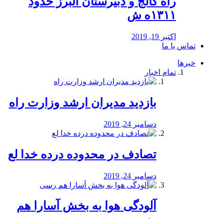
راه كالج و دبيرستان البرز حدود
۱۳۱۱ه ش
اکتبر 19, 2019
تماس با ما
خبرها
تمام اخبار
بازدید مدیران ارشد وزارت راه
دسامبر 24, 2019
تصادف در محدوده درده خدا لع
دسامبر 24, 2019
آلودگی هوا به بخش آسارا هم