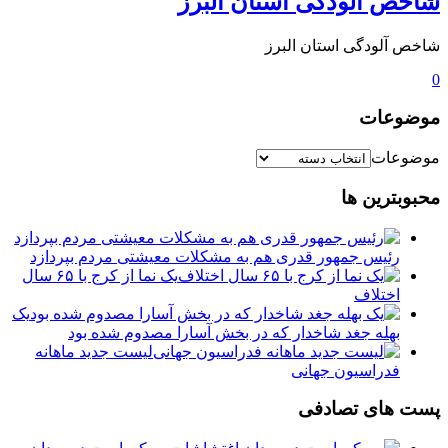
️شاخص آلودگی استان البرز
️شاخص آلودگی استان البرز
0
موضوعات
موضوعات
محبوبترین ها
رئیس جمهور قدری هم به مشکلات معیشتی مردم بپردازد
یک نما از کرج با ۶۵ سال
اختلاف
یک
بهله جغد شاخدار که در بخش آسارا مصدوم شده بود
لیست جدید ماهانه
فدراسیون جهانی
پست های تصادفی