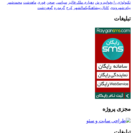
تکنولوڑی را بخوانید و ش
دهیاری ملک فالیز
سیاسی
صحن
فوری
ماهدشت
محمدشهر
پیام-شهروندی
کانال-پیشاهنگیکمالشهر
کرج
گرمدره
گوهردشت
تبلیغات
مجزی پروژه
تبلیغات