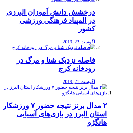
درخشش دانش آموزان البرزی
در المپیاد فرهنگی ورزشی
کشور
آگوست 23, 2019
️فاصله نزدیک شنا و مرگ در
رودخانه کرج
آگوست 21, 2019
۲ مدال برنز نتیجه حضور ۷ ورزشکار
استان البرز در بازی‌های آسیایی
هانگژو