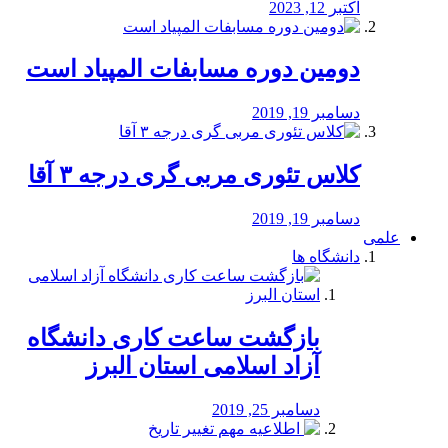
اکتبر 12, 2023
دومین دوره مسابفات المپیاد است
دسامبر 19, 2019
کلاس تئوری مربی گری درجه ۳ آقا
دسامبر 19, 2019
علمی
دانشگاه ها
بازگشت ساعت کاری دانشگاه
آزاد اسلامی استان البرز
دسامبر 25, 2019