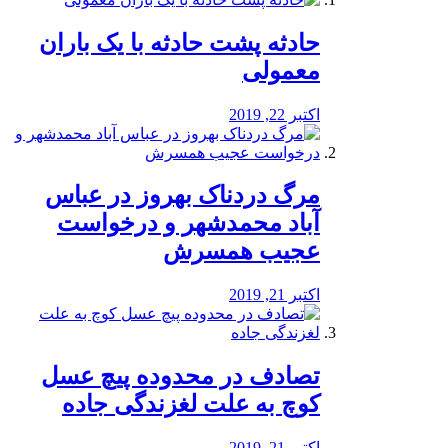
️حادثه پشت حادثه با یک باران
معمولی
اکتبر 22, 2019
مرگ دردناک بهروز در عباس
آباد محمدشهر و درخواست
عجیب همسرش
اکتبر 21, 2019
تصادف در محدوده پیچ عسل
کوچ به علت لغزندگی جاده
اکتبر 21, 2019