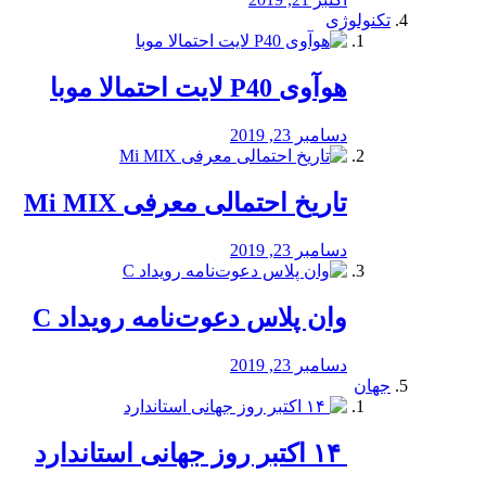
تکنولوژی
هوآوی P40 لایت احتمالا موبا
دسامبر 23, 2019
تاریخ احتمالی معرفی Mi MIX
دسامبر 23, 2019
وان پلاس دعوت‌نامه رویداد C
دسامبر 23, 2019
جهان
‏ ۱۴ اکتبر روز جهانی استاندارد