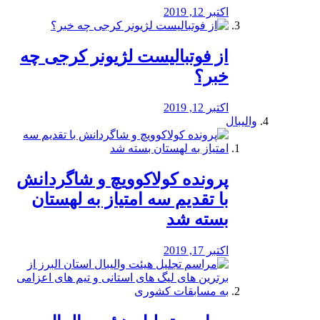
اکتبر 12, 2019
از فوتبالیست لژیونر کرجی چه
خبر؟
اکتبر 12, 2019
والیبال
پرونده کولاکوویچ و شاگردانش
با تقدیم سه امتیاز به لهستان
بسته شد
اکتبر 17, 2019