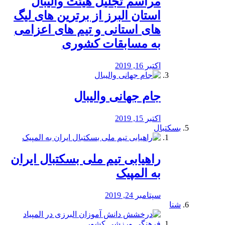
مراسم تجلیل هیئت والیبال
استان البرز از برترین های لیگ
های استانی و تیم های اعزامی
به مسابقات کشوری
اکتبر 16, 2019
جام جهانی والیبال
اکتبر 15, 2019
بسکتبال
راهیابی تیم ملی بسکتبال ایران
به المپیک
سپتامبر 24, 2019
شنا