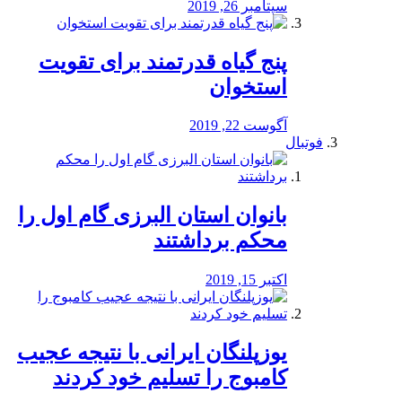
سپتامبر 26, 2019
پنج گیاه قدرتمند برای تقویت
استخوان
آگوست 22, 2019
فوتبال
بانوان استان البرزی گام اول را
محكم برداشتند
اکتبر 15, 2019
یوزپلنگان ایرانی با نتیجه عجیب
کامبوج را تسلیم خود کردند