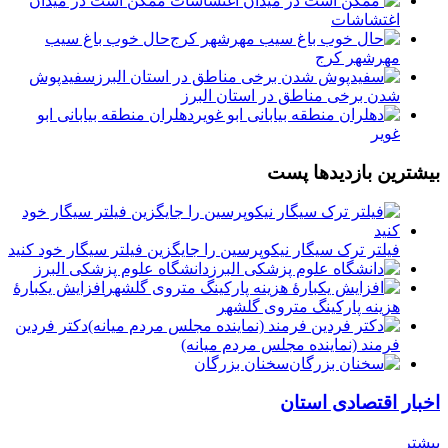
️ ممکن است در میدان
اغتشاشات
️حال خوب باغ سیب
مهرشهر کرج
سفیدپوش
شدن برخی مناطق در استان البرز
دهلران منطقه بیابانی ابو
غویر
بیشترین بازدیدها پست
فیلتر ترک سیگار نیکوپرسین را جایگزین فیلتر سیگار خود کنید
دانشگاه علوم پزشکی البرز
افزایش یکبارۀ
هزینه پارکینگ متروی گلشهر
دكتر فردين
فرمند (نماينده مجلس مردم میانه)
سخنان بزرگان
اخبار اقتصادی استان
بیشتر