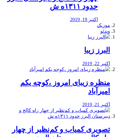
حدود ۱۳۱۱ه ش
اکتبر 19, 2019
موزیک
ویدئو
البرز زیبا
اکتبر 22, 2019
منظره‌‌ زیبای امروز ،کوچه یکم
امیرآباد
اکتبر 21, 2019
️تصویری کمیاب و کم‌نظیر از چهار