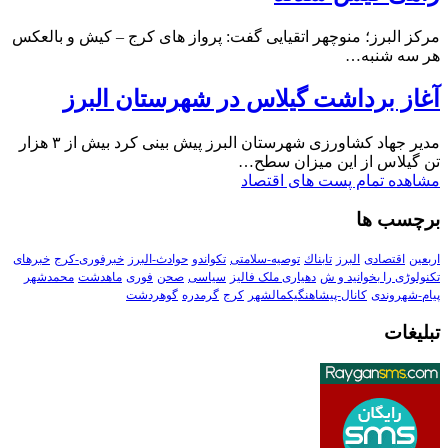
مرکز البرز؛ منوچهر اتقیایی گفت: پرواز های کرج – کیش و بالعکس
هر سه شنبه…
آغاز برداشت گیلاس در شهرستان البرز
مدیر جهاد کشاورزی شهرستان البرز پیش بینی کرد بیش از ۳ هزار
تن گیلاس از این میزان سطح…
مشاهده تمام پست های اقتصاد
برچسب ها
اربعین
اقتصادی
البرز
تابناك
توصیه-سلامتی
تکواندو
حوادث-البرز
خبرفوری-کرج
خبرهای
تکنولوڑی را بخوانید و ش
دهیاری ملک فالیز
سیاسی
صحن
فوری
ماهدشت
محمدشهر
پیام-شهروندی
کانال-پیشاهنگیکمالشهر
کرج
گرمدره
گوهردشت
تبلیغات