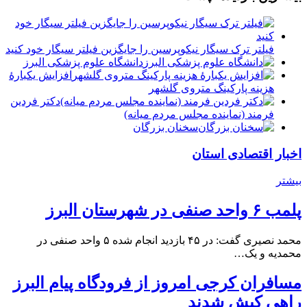
فیلتر ترک سیگار نیکوپرسین را جایگزین فیلتر سیگار خود کنید
دانشگاه علوم پزشکی البرز
افزایش یکبارۀ
هزینه پارکینگ متروی گلشهر
دكتر فردين
فرمند (نماينده مجلس مردم میانه)
سخنان بزرگان
اخبار اقتصادی استان
بیشتر
پلمب ۶ واحد صنفی در شهرستان البرز
محمد نصیری گفت: در ۴۵ بازدید انجام شده ۵ واحد صنفی در
محمدیه و یک…
مسافران کرجی امروز از فرودگاه پیام البرز
راهی کیش شدند