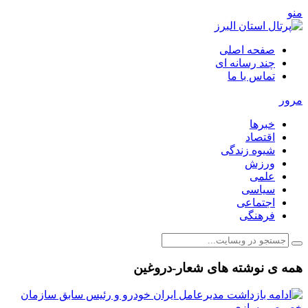
فصد
منو
خون
شرق
صفحه اصلی
تهران
چند رسانه ای
خشکشویی
تماس با ما
تصفیه
آب
مرور
طراحی
سایت
خبرها
و
اقتصاد
سئو
شیوه زندگی
vip
ورزش
علمی
سیاسی
اجتماعی
فرهنگی
همه ی نوشته های شعار-دروغین