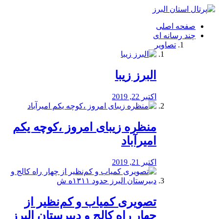
فصد
خون
صفحه اصلی
شرق
چند رسانه ای
تهران
تصاویر
خشکشویی
تصفیه
آب
البرز زیبا
طراحی
سایت
و
اکتبر 22, 2019
سئو
vip
منظره‌‌ زیبای امروز ،کوچه یکم
امیرآباد
اکتبر 21, 2019
️تصویری کمیاب و کم‌نظیر از
چهار راه كالج و دبيرستان البرز