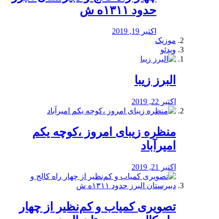
حدود ۱۳۱۱ه ش
اکتبر 19, 2019
موزیک
ویدئو
البرز زیبا
اکتبر 22, 2019
منظره‌‌ زیبای امروز ،کوچه یکم
امیرآباد
اکتبر 21, 2019
️تصویری کمیاب و کم‌نظیر از چهار