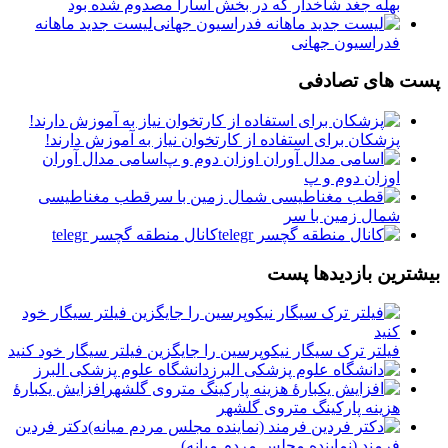
بهله جغد شاخدار که در بخش آسارا مصدوم شده بود
لیست جدید ماهانه
فدراسیون جهانی
پست های تصادفی
پزشکان برای استفاده از کارتخوان نیاز به آموزش دارند!
اسامی مدال آوران
اوزان دوم و پ
️قطب مغناطیسی
شمال زمین با سر
کانال منطقه گچسر telegr
بیشترین بازدیدها پست
فیلتر ترک سیگار نیکوپرسین را جایگزین فیلتر سیگار خود کنید
دانشگاه علوم پزشکی البرز
افزایش یکبارۀ
هزینه پارکینگ متروی گلشهر
دكتر فردين
فرمند (نماينده مجلس مردم میانه)