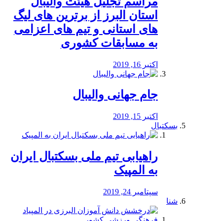
مراسم تجلیل هیئت والیبال
استان البرز از برترین های لیگ
های استانی و تیم های اعزامی
به مسابقات کشوری
اکتبر 16, 2019
جام جهانی والیبال
اکتبر 15, 2019
بسکتبال
راهیابی تیم ملی بسکتبال ایران
به المپیک
سپتامبر 24, 2019
شنا