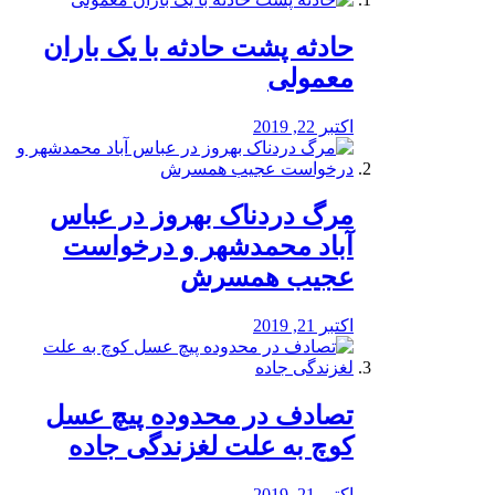
️حادثه پشت حادثه با یک باران
معمولی
اکتبر 22, 2019
مرگ دردناک بهروز در عباس
آباد محمدشهر و درخواست
عجیب همسرش
اکتبر 21, 2019
تصادف در محدوده پیچ عسل
کوچ به علت لغزندگی جاده
اکتبر 21, 2019