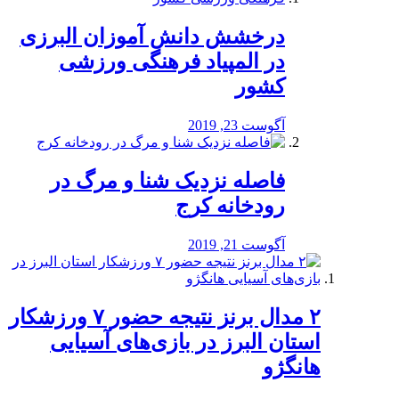
درخشش دانش آموزان البرزی
در المپیاد فرهنگی ورزشی
کشور
آگوست 23, 2019
️فاصله نزدیک شنا و مرگ در
رودخانه کرج
آگوست 21, 2019
۲ مدال برنز نتیجه حضور ۷ ورزشکار
استان البرز در بازی‌های آسیایی
هانگژو