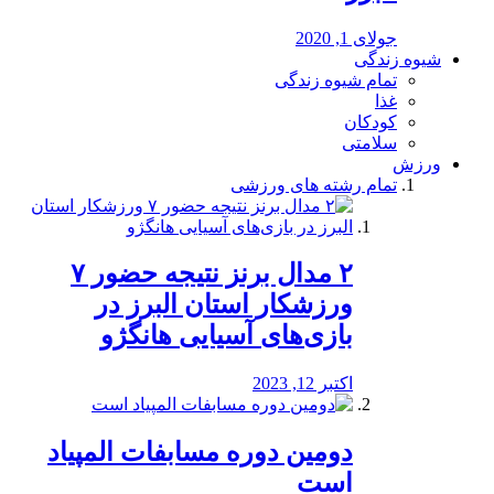
جولای 1, 2020
شیوه زندگی
تمام شیوه زندگی
غذا
کودکان
سلامتی
ورزش
تمام رشته های ورزشی
۲ مدال برنز نتیجه حضور ۷
ورزشکار استان البرز در
بازی‌های آسیایی هانگژو
اکتبر 12, 2023
دومین دوره مسابفات المپیاد
است