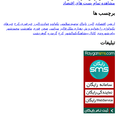
مشاهده تمام پست های اقتصاد
برچسب ها
اربعین
اقتصادی
البرز
تابناك
توصیه-سلامتی
تکواندو
حوادث-البرز
خبرفوری-کرج
خبرهای
تکنولوڑی را بخوانید و ش
دهیاری ملک فالیز
سیاسی
صحن
فوری
ماهدشت
محمدشهر
پیام-شهروندی
کانال-پیشاهنگیکمالشهر
کرج
گرمدره
گوهردشت
تبلیغات