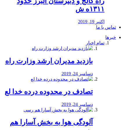
راه كالج و دبيرستان البرز حدود
۱۳۱۱ه ش
اکتبر 19, 2019
تماس با ما
خبرها
تمام اخبار
بازدید مدیران ارشد وزارت راه
دسامبر 24, 2019
تصادف در محدوده درده خدا لع
دسامبر 24, 2019
آلودگی هوا به بخش آسارا هم