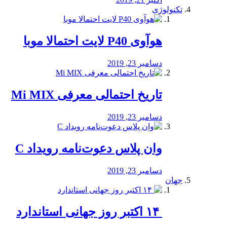
تکنولوژی
هوآوی P40 لایت احتمالا موبا
دسامبر 23, 2019
تاریخ احتمالی معرفی Mi MIX
دسامبر 23, 2019
وان پلاس دعوت‌نامه رویداد C
دسامبر 23, 2019
جهان
‏ ۱۴ اکتبر روز جهانی استاندارد