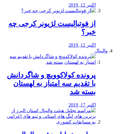
اکتبر 12, 2019
از فوتبالیست لژیونر کرجی چه
خبر؟
اکتبر 12, 2019
والیبال
پرونده کولاکوویچ و شاگردانش
با تقدیم سه امتیاز به لهستان
بسته شد
اکتبر 17, 2019