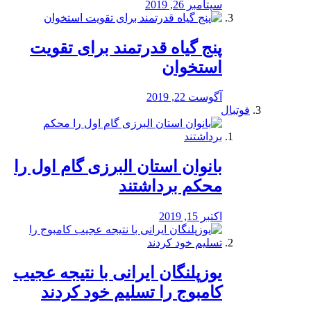
سپتامبر 26, 2019
پنج گیاه قدرتمند برای تقویت
استخوان
آگوست 22, 2019
فوتبال
بانوان استان البرزی گام اول را
محكم برداشتند
اکتبر 15, 2019
یوزپلنگان ایرانی با نتیجه عجیب
کامبوج را تسلیم خود کردند