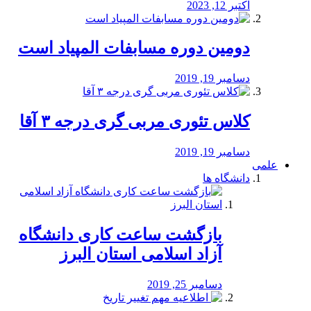
اکتبر 12, 2023
دومین دوره مسابفات المپیاد است
دسامبر 19, 2019
کلاس تئوری مربی گری درجه ۳ آقا
دسامبر 19, 2019
علمی
دانشگاه ها
بازگشت ساعت کاری دانشگاه
آزاد اسلامی استان البرز
دسامبر 25, 2019