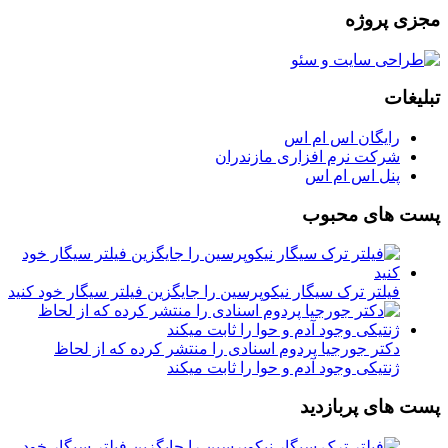
مجزی پروژه
تبلیغات
رایگان اس ام اس
شرکت نرم افزاری مازندران
پنل اس ام اس
پست های محبوب
فیلتر ترک سیگار نیکوپرسین را جایگزین فیلتر سیگار خود کنید
دکتر جورجیا پردوم اسنادی را منتشر کرده که از لحاظ
ژنتیکی وجود آدم و حوا را ثابت میکند
پست های پربازدید