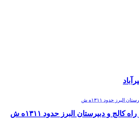
رآباد
كالج و دبيرستان البرز حدود ۱۳۱۱ه ش