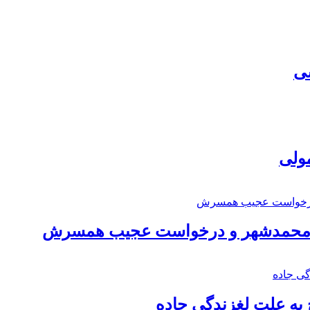
سی
مولی
اد محمدشهر و درخواست عجیب همسرش
به علت لغزندگی جاده