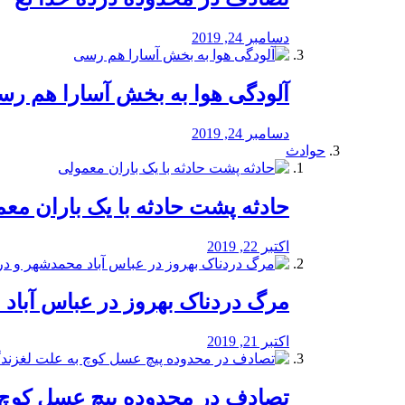
دسامبر 24, 2019
آلودگی هوا به بخش آسارا هم ر
دسامبر 24, 2019
حوادث
️حادثه پشت حادثه با یک باران مع
اکتبر 22, 2019
مرگ دردناک بهروز در عباس آب
اکتبر 21, 2019
تصادف در محدوده پیچ عسل کوچ 