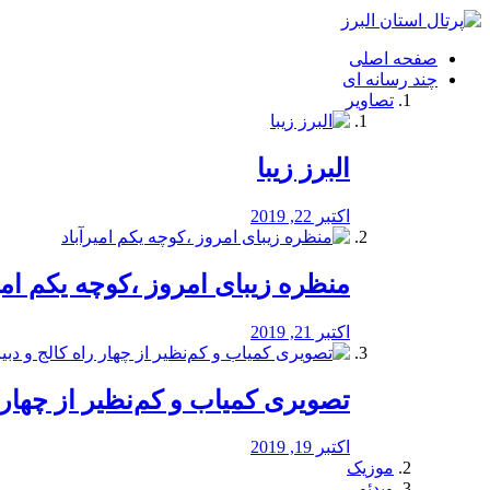
فصد
خون
صفحه اصلی
شرق
چند رسانه ای
تهران
تصاویر
خشکشویی
تصفیه
آب
البرز زیبا
طراحی
سایت
و
اکتبر 22, 2019
سئو
vip
منظره‌‌ زیبای امروز ،کوچه یکم امی
اکتبر 21, 2019
️تصویری کمیاب و کم‌نظیر از چهار راه 
اکتبر 19, 2019
موزیک
ویدئو