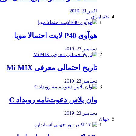
اکتبر 21, 2019
تکنولوژی
هوآوی P40 لایت احتمالا موبا
دسامبر 23, 2019
تاریخ احتمالی معرفی Mi MIX
دسامبر 23, 2019
وان پلاس دعوت‌نامه رویداد C
دسامبر 23, 2019
جهان