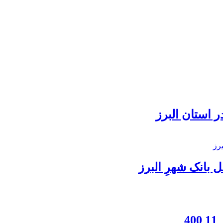
 استان البرز
بانک شهرِ البرز
4