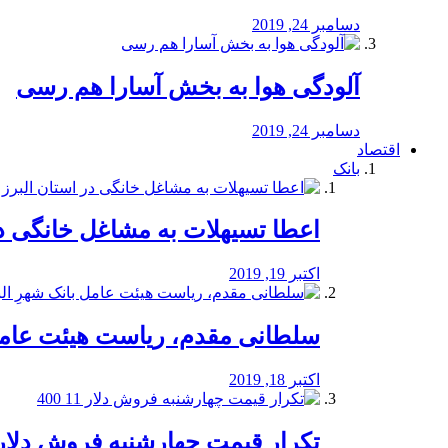
دسامبر 24, 2019
آلودگی هوا به بخش آسارا هم رسی
دسامبر 24, 2019
اقتصاد
بانک
️اعطا تسیهلات به مشاغل خانگی در
اکتبر 19, 2019
سلطانی مقدم، ریاست هیئت عامل 
اکتبر 18, 2019
تکرار قیمت چهارشنبه فروش دلار 11 00