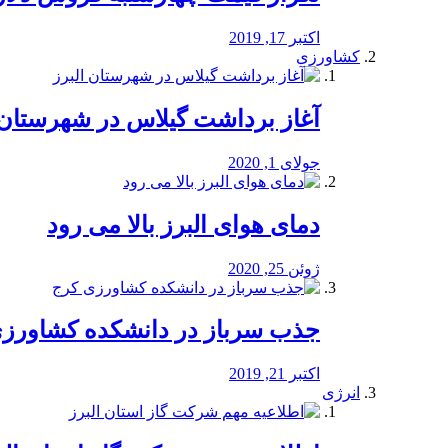
اکتبر 17, 2019
کشاورزی
آغاز برداشت گیلاس در شهرستان 
جولای 1, 2020
دمای هوای البرز بالا می رود
ژوئن 25, 2020
جذب سرباز در دانشکده کشاورز
اکتبر 21, 2019
انرژی