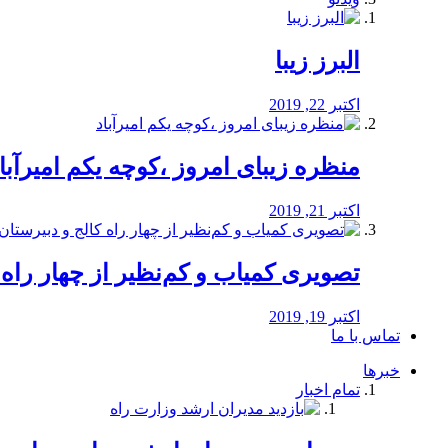
البرز زیبا
اکتبر 22, 2019
منظره‌‌ زیبای امروز ،کوچه یکم امیرآبا
اکتبر 21, 2019
️تصویری کمیاب و کم‌نظیر از چهار راه كالج
اکتبر 19, 2019
تماس با ما
خبرها
تمام اخبار