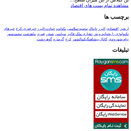
مشاهده تمام پست های اقتصاد
برچسب ها
اربعین
اقتصادی
البرز
تابناك
توصیه-سلامتی
تکواندو
حوادث-البرز
خبرفوری-کرج
خبرهای
تکنولوڑی را بخوانید و ش
دهیاری ملک فالیز
سیاسی
صحن
فوری
ماهدشت
محمدشهر
پیام-شهروندی
کانال-پیشاهنگیکمالشهر
کرج
گرمدره
گوهردشت
تبلیغات