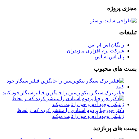
مجزی پروژه
تبلیغات
رایگان اس ام اس
شرکت نرم افزاری مازندران
پنل اس ام اس
پست های محبوب
فیلتر ترک سیگار نیکوپرسین را جایگزین فیلتر سیگار خود کنید
دکتر جورجیا پردوم اسنادی را منتشر کرده که از لحاظ
ژنتیکی وجود آدم و حوا را ثابت میکند
پست های پربازدید