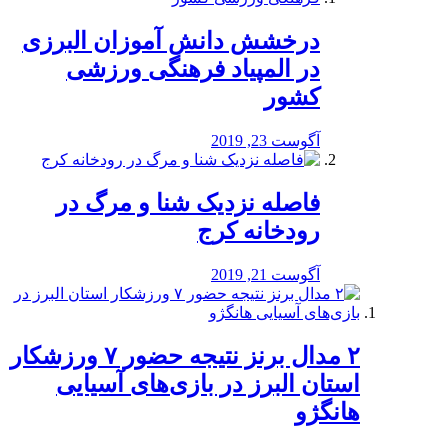
درخشش دانش آموزان البرزی
در المپیاد فرهنگی ورزشی
کشور
آگوست 23, 2019
️فاصله نزدیک شنا و مرگ در
رودخانه کرج
آگوست 21, 2019
۲ مدال برنز نتیجه حضور ۷ ورزشکار
استان البرز در بازی‌های آسیایی
هانگژو