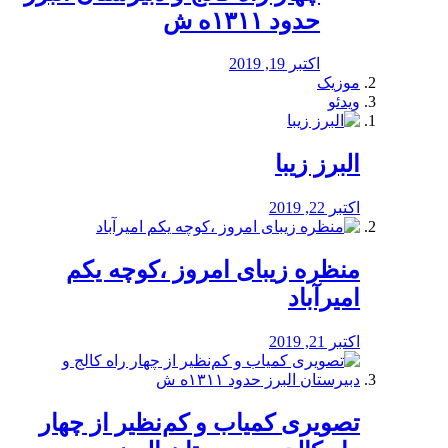
حدود ۱۳۱۱ه ش
اکتبر 19, 2019
موزیک
ویدئو
البرز زیبا
اکتبر 22, 2019
منظره‌‌ زیبای امروز ،کوچه یکم
امیرآباد
اکتبر 21, 2019
️تصویری کمیاب و کم‌نظیر از چهار