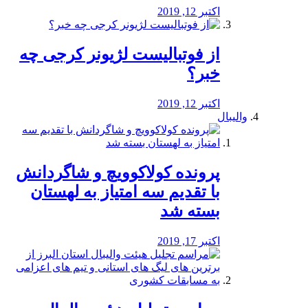
اکتبر 12, 2019
از فوتبالیست لژیونر کرجی چه
خبر؟
اکتبر 12, 2019
والیبال
پرونده کولاکوویچ و شاگردانش
با تقدیم سه امتیاز به لهستان
بسته شد
اکتبر 17, 2019