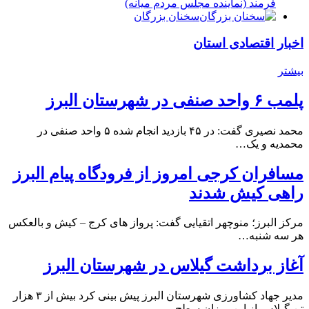
فرمند (نماينده مجلس مردم میانه)
سخنان بزرگان
اخبار اقتصادی استان
بیشتر
پلمب ۶ واحد صنفی در شهرستان البرز
محمد نصیری گفت: در ۴۵ بازدید انجام شده ۵ واحد صنفی در
محمدیه و یک…
مسافران کرجی امروز از فرودگاه پیام البرز
راهی کیش شدند
مرکز البرز؛ منوچهر اتقیایی گفت: پرواز های کرج – کیش و بالعکس
هر سه شنبه…
آغاز برداشت گیلاس در شهرستان البرز
مدیر جهاد کشاورزی شهرستان البرز پیش بینی کرد بیش از ۳ هزار
تن گیلاس از این میزان سطح…