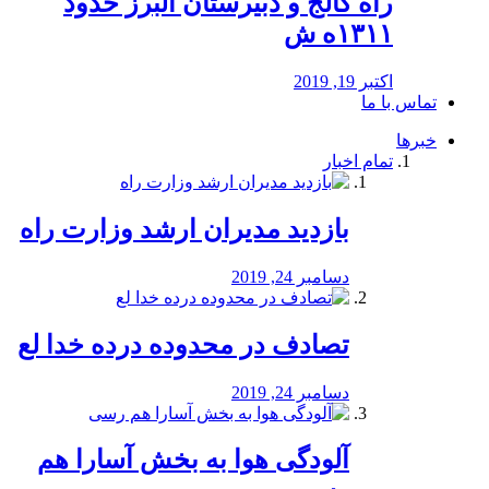
راه كالج و دبيرستان البرز حدود
۱۳۱۱ه ش
اکتبر 19, 2019
تماس با ما
خبرها
تمام اخبار
بازدید مدیران ارشد وزارت راه
دسامبر 24, 2019
تصادف در محدوده درده خدا لع
دسامبر 24, 2019
آلودگی هوا به بخش آسارا هم