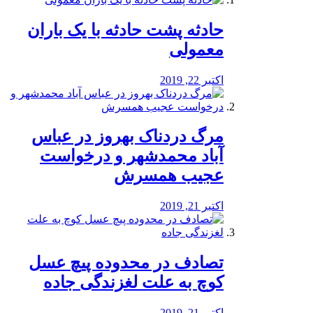
️حادثه پشت حادثه با یک باران
معمولی
اکتبر 22, 2019
مرگ دردناک بهروز در عباس
آباد محمدشهر و درخواست
عجیب همسرش
اکتبر 21, 2019
تصادف در محدوده پیچ عسل
کوچ به علت لغزندگی جاده
اکتبر 21, 2019