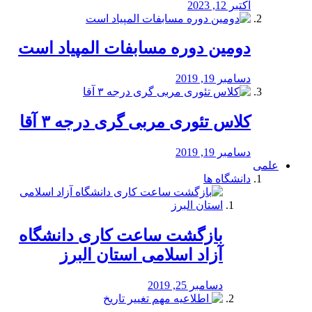
اکتبر 12, 2023
دومین دوره مسابفات المپیاد است
دسامبر 19, 2019
کلاس تئوری مربی گری درجه ۳ آقا
دسامبر 19, 2019
علمی
دانشگاه ها
بازگشت ساعت کاری دانشگاه
آزاد اسلامی استان البرز
دسامبر 25, 2019