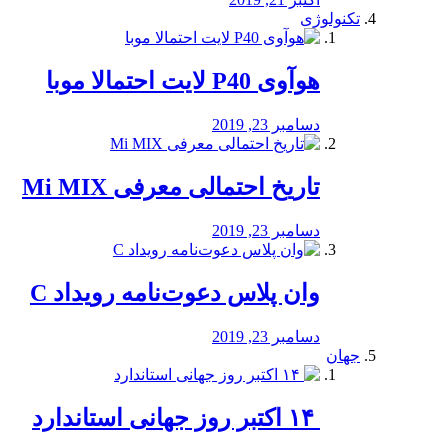
تکنولوژی
هوآوی P40 لایت احتمالا موبا
دسامبر 23, 2019
تاریخ احتمالی معرفی Mi MIX
دسامبر 23, 2019
وان پلاس دعوت‌نامه رویداد C
دسامبر 23, 2019
جهان
‏ ۱۴ اکتبر روز جهانی استاندارد