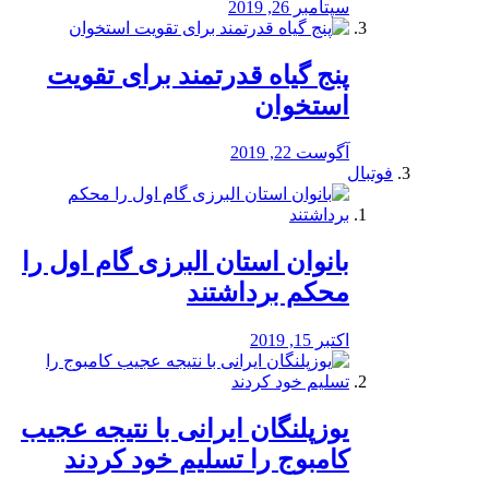
سپتامبر 26, 2019
پنج گیاه قدرتمند برای تقویت
استخوان
آگوست 22, 2019
فوتبال
بانوان استان البرزی گام اول را
محكم برداشتند
اکتبر 15, 2019
یوزپلنگان ایرانی با نتیجه عجیب
کامبوج را تسلیم خود کردند