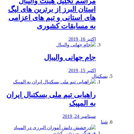
مراسم تجلیل هیئت والیبال
استان البرز از برترین های لیگ
های استانی و تیم های اعزامی
به مسابقات کشوری
اکتبر 16, 2019
جام جهانی والیبال
اکتبر 15, 2019
بسکتبال
راهیابی تیم ملی بسکتبال ایران
به المپیک
سپتامبر 24, 2019
شنا