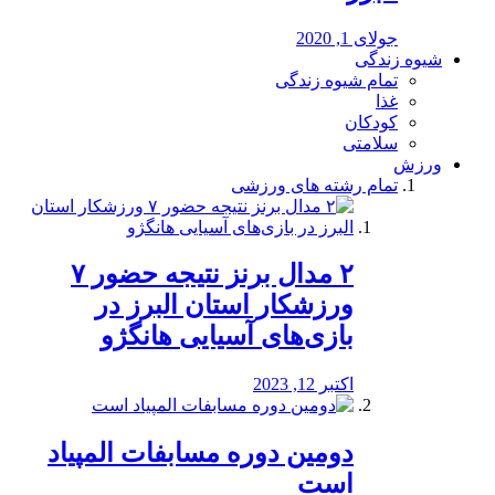
جولای 1, 2020
شیوه زندگی
تمام شیوه زندگی
غذا
کودکان
سلامتی
ورزش
تمام رشته های ورزشی
۲ مدال برنز نتیجه حضور ۷
ورزشکار استان البرز در
بازی‌های آسیایی هانگژو
اکتبر 12, 2023
دومین دوره مسابفات المپیاد
است