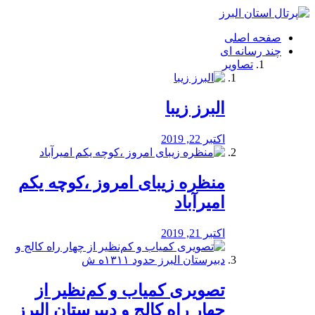
فصد
خون
صفحه اصلی
شرق
چند رسانه ای
تهران
تصاویر
خشکشویی
تصفیه
آب
البرز زیبا
طراحی
سایت
و
اکتبر 22, 2019
سئو
vip
منظره‌‌ زیبای امروز ،کوچه یکم
امیرآباد
اکتبر 21, 2019
️تصویری کمیاب و کم‌نظیر از
چهار راه كالج و دبيرستان البرز