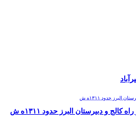
رآباد
كالج و دبيرستان البرز حدود ۱۳۱۱ه ش