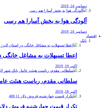
دسامبر 24, 2019
آلودگی هوا به بخش آسارا هم رسی
دسامبر 24, 2019
اقتصاد
بانک
️اعطا تسیهلات به مشاغل خانگی در
اکتبر 19, 2019
سلطانی مقدم، ریاست هیئت عامل 
اکتبر 18, 2019
تکرار قیمت چهارشنبه فروش دلار 11 00