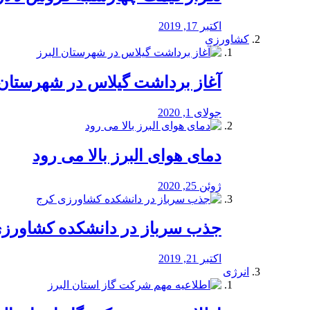
اکتبر 17, 2019
کشاورزی
آغاز برداشت گیلاس در شهرستان 
جولای 1, 2020
دمای هوای البرز بالا می رود
ژوئن 25, 2020
جذب سرباز در دانشکده کشاورز
اکتبر 21, 2019
انرژی