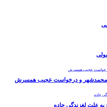
سی
مولی
اد محمدشهر و درخواست عجیب همسرش
به علت لغزندگی جاده