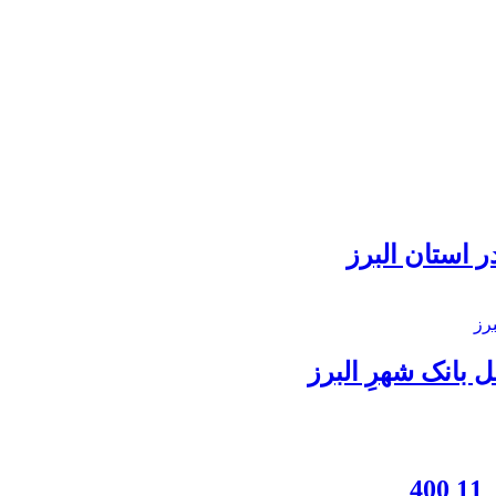
 استان البرز
بانک شهرِ البرز
4