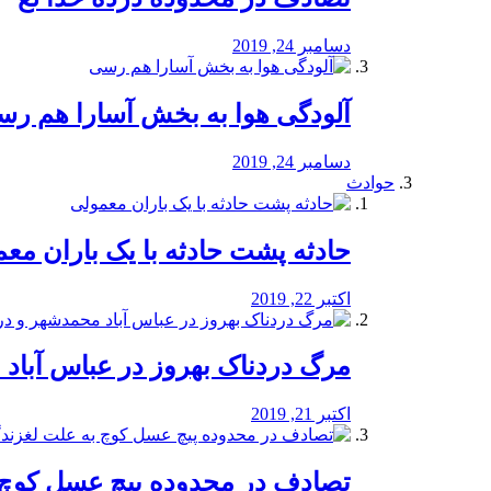
دسامبر 24, 2019
آلودگی هوا به بخش آسارا هم ر
دسامبر 24, 2019
حوادث
️حادثه پشت حادثه با یک باران مع
اکتبر 22, 2019
مرگ دردناک بهروز در عباس آب
اکتبر 21, 2019
تصادف در محدوده پیچ عسل کوچ 