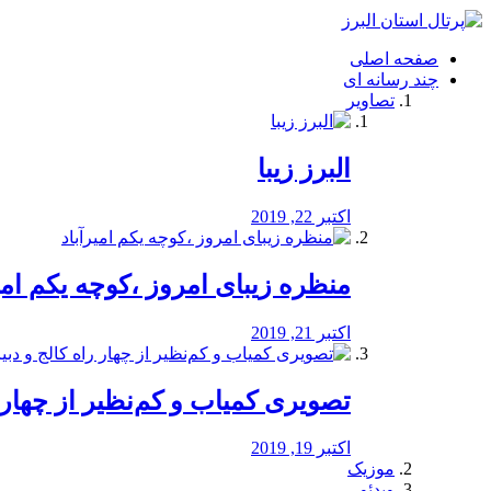
فصد
خون
صفحه اصلی
شرق
چند رسانه ای
تهران
تصاویر
خشکشویی
تصفیه
آب
البرز زیبا
طراحی
سایت
و
اکتبر 22, 2019
سئو
vip
منظره‌‌ زیبای امروز ،کوچه یکم امی
اکتبر 21, 2019
️تصویری کمیاب و کم‌نظیر از چهار راه 
اکتبر 19, 2019
موزیک
ویدئو