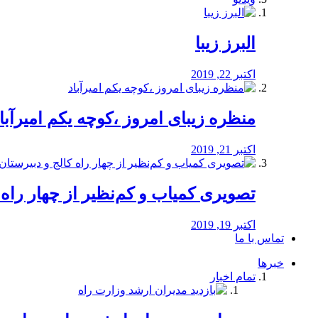
البرز زیبا
اکتبر 22, 2019
منظره‌‌ زیبای امروز ،کوچه یکم امیرآبا
اکتبر 21, 2019
️تصویری کمیاب و کم‌نظیر از چهار راه كالج
اکتبر 19, 2019
تماس با ما
خبرها
تمام اخبار