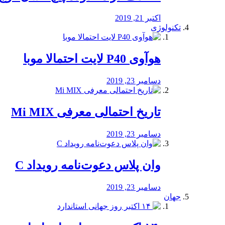
اکتبر 21, 2019
تکنولوژی
هوآوی P40 لایت احتمالا موبا
دسامبر 23, 2019
تاریخ احتمالی معرفی Mi MIX
دسامبر 23, 2019
وان پلاس دعوت‌نامه رویداد C
دسامبر 23, 2019
جهان