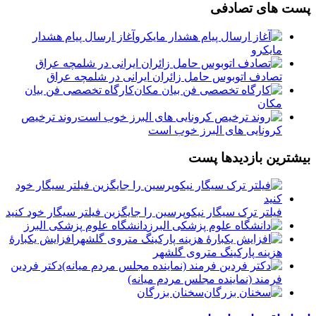
پست های تصادفی
آغاز ارسال پیام هشدار
مایکرو
تصادف اتوبوس حامل زائران ایرانی در شلمچه عراق
کارگاه تخصصی فن بیان
مکان
روند ترخیص
کرونایی های البرز خوب است
بیشترین بازدیدها پست
فیلتر ترک سیگار نیکوپرسین را جایگزین فیلتر سیگار خود کنید
دانشگاه علوم پزشکی البرز
افزایش یکبارۀ
هزینه پارکینگ متروی گلشهر
دكتر فردين
فرمند (نماينده مجلس مردم میانه)
سخنان بزرگان