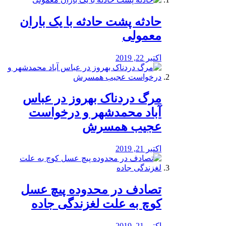
️حادثه پشت حادثه با یک باران
معمولی
اکتبر 22, 2019
مرگ دردناک بهروز در عباس
آباد محمدشهر و درخواست
عجیب همسرش
اکتبر 21, 2019
تصادف در محدوده پیچ عسل
کوچ به علت لغزندگی جاده
اکتبر 21, 2019