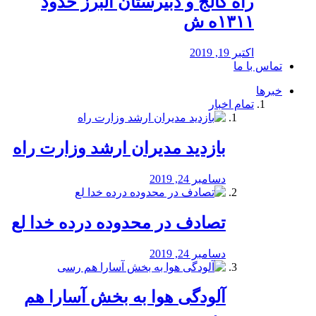
راه كالج و دبيرستان البرز حدود
۱۳۱۱ه ش
اکتبر 19, 2019
تماس با ما
خبرها
تمام اخبار
بازدید مدیران ارشد وزارت راه
دسامبر 24, 2019
تصادف در محدوده درده خدا لع
دسامبر 24, 2019
آلودگی هوا به بخش آسارا هم