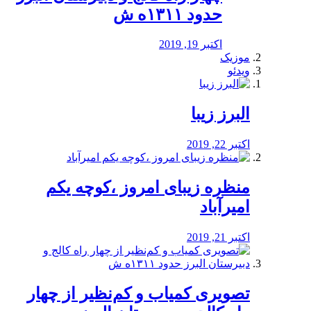
حدود ۱۳۱۱ه ش
اکتبر 19, 2019
موزیک
ویدئو
البرز زیبا
اکتبر 22, 2019
منظره‌‌ زیبای امروز ،کوچه یکم
امیرآباد
اکتبر 21, 2019
️تصویری کمیاب و کم‌نظیر از چهار