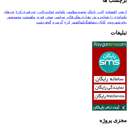
برچسب ها
اربعین
اقتصادی
البرز
تابناك
توصیه-سلامتی
تکواندو
حوادث-البرز
خبرفوری-کرج
خبرهای
تکنولوڑی را بخوانید و ش
دهیاری ملک فالیز
سیاسی
صحن
فوری
ماهدشت
محمدشهر
پیام-شهروندی
کانال-پیشاهنگیکمالشهر
کرج
گرمدره
گوهردشت
تبلیغات
مجزی پروژه