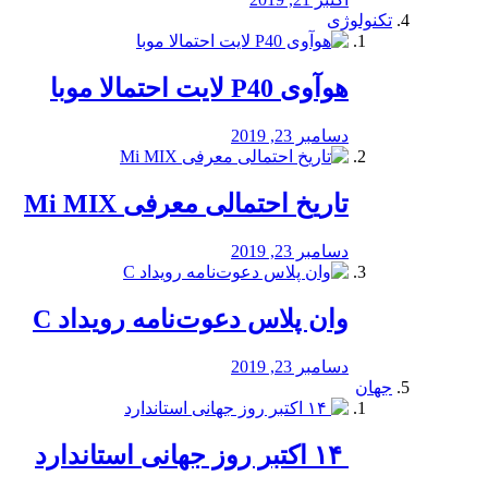
تکنولوژی
هوآوی P40 لایت احتمالا موبا
دسامبر 23, 2019
تاریخ احتمالی معرفی Mi MIX
دسامبر 23, 2019
وان پلاس دعوت‌نامه رویداد C
دسامبر 23, 2019
جهان
‏ ۱۴ اکتبر روز جهانی استاندارد