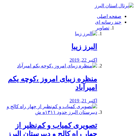
فصد
خون
صفحه اصلی
شرق
چند رسانه ای
تهران
تصاویر
خشکشویی
تصفیه
آب
البرز زیبا
طراحی
سایت
و
اکتبر 22, 2019
سئو
vip
منظره‌‌ زیبای امروز ،کوچه یکم
امیرآباد
اکتبر 21, 2019
️تصویری کمیاب و کم‌نظیر از
چهار راه كالج و دبيرستان البرز