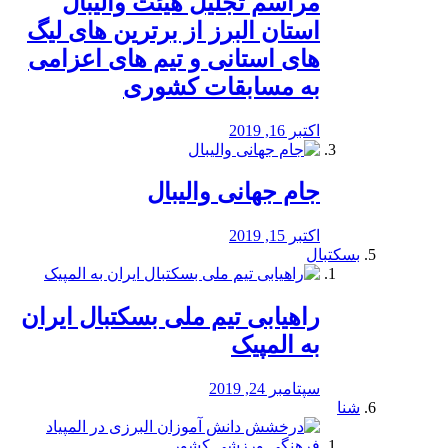
مراسم تجلیل هیئت والیبال
استان البرز از برترین های لیگ
های استانی و تیم های اعزامی
به مسابقات کشوری
اکتبر 16, 2019
جام جهانی والیبال
اکتبر 15, 2019
بسکتبال
راهیابی تیم ملی بسکتبال ایران
به المپیک
سپتامبر 24, 2019
شنا