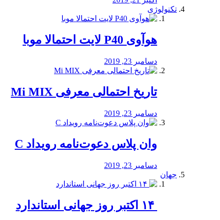
تکنولوژی
هوآوی P40 لایت احتمالا موبا
دسامبر 23, 2019
تاریخ احتمالی معرفی Mi MIX
دسامبر 23, 2019
وان پلاس دعوت‌نامه رویداد C
دسامبر 23, 2019
جهان
‏ ۱۴ اکتبر روز جهانی استاندارد