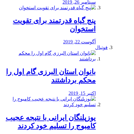
سپتامبر 26, 2019
پنج گیاه قدرتمند برای تقویت
استخوان
آگوست 22, 2019
فوتبال
بانوان استان البرزی گام اول را
محكم برداشتند
اکتبر 15, 2019
یوزپلنگان ایرانی با نتیجه عجیب
کامبوج را تسلیم خود کردند