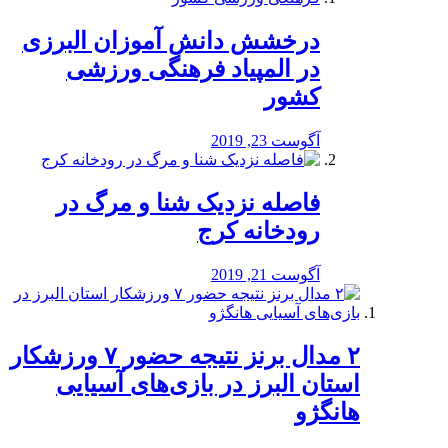
درخشش دانش آموزان البرزی
در المپیاد فرهنگی ورزشی
کشور
آگوست 23, 2019
️فاصله نزدیک شنا و مرگ در
رودخانه کرج
آگوست 21, 2019
۲ مدال برنز نتیجه حضور ۷ ورزشکار
استان البرز در بازی‌های آسیایی
هانگژو