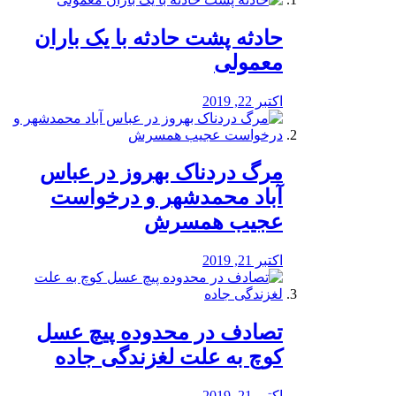
️حادثه پشت حادثه با یک باران
معمولی
اکتبر 22, 2019
مرگ دردناک بهروز در عباس
آباد محمدشهر و درخواست
عجیب همسرش
اکتبر 21, 2019
تصادف در محدوده پیچ عسل
کوچ به علت لغزندگی جاده
اکتبر 21, 2019