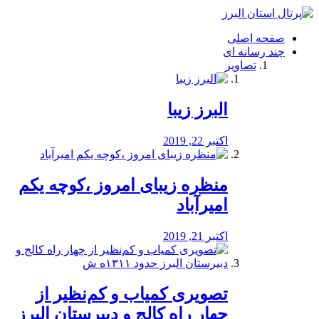
فصد
خون
صفحه اصلی
شرق
چند رسانه ای
تهران
تصاویر
خشکشویی
تصفیه
آب
البرز زیبا
طراحی
سایت
و
اکتبر 22, 2019
سئو
vip
منظره‌‌ زیبای امروز ،کوچه یکم
امیرآباد
اکتبر 21, 2019
️تصویری کمیاب و کم‌نظیر از
چهار راه كالج و دبيرستان البرز