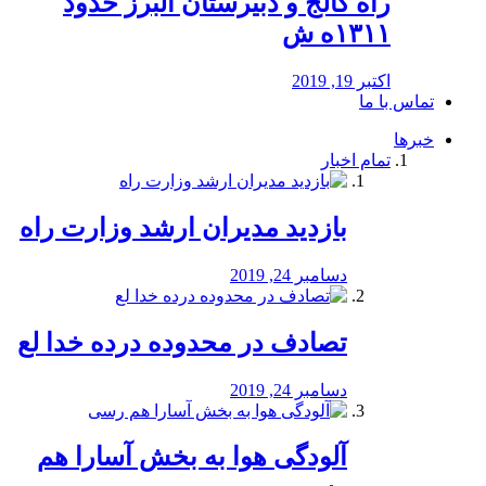
راه كالج و دبيرستان البرز حدود
۱۳۱۱ه ش
اکتبر 19, 2019
تماس با ما
خبرها
تمام اخبار
بازدید مدیران ارشد وزارت راه
دسامبر 24, 2019
تصادف در محدوده درده خدا لع
دسامبر 24, 2019
آلودگی هوا به بخش آسارا هم