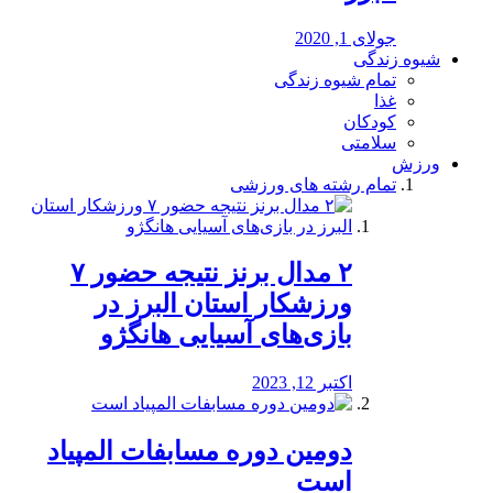
جولای 1, 2020
شیوه زندگی
تمام شیوه زندگی
غذا
کودکان
سلامتی
ورزش
تمام رشته های ورزشی
۲ مدال برنز نتیجه حضور ۷
ورزشکار استان البرز در
بازی‌های آسیایی هانگژو
اکتبر 12, 2023
دومین دوره مسابفات المپیاد
است