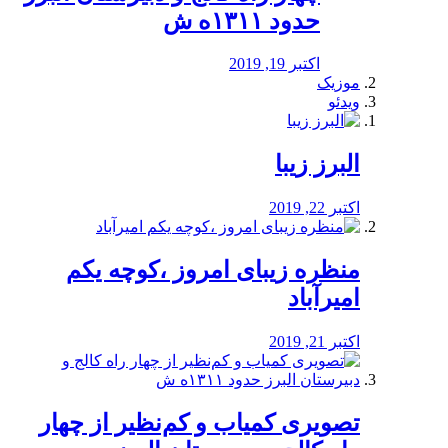
حدود ۱۳۱۱ه ش
اکتبر 19, 2019
موزیک
ویدئو
البرز زیبا
اکتبر 22, 2019
منظره‌‌ زیبای امروز ،کوچه یکم
امیرآباد
اکتبر 21, 2019
️تصویری کمیاب و کم‌نظیر از چهار