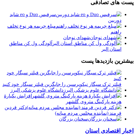
پست های تصادفی
سرفیس Duo و eo شاید
دوربین
مبلغ جریمه هر نوع تخلف
راهنم
شهدای نوجان
آلودگی ول کن مناطق
استان البر
بیشترین بازدیدها پست
فیلتر ترک سیگار نیکوپرسین را جایگزین فیلتر سیگار خود کنید
دانشگاه علوم پزشکی البرز
افزایش یکبارۀ
هزینه پارکینگ متروی گلشهر
دكتر فردين
فرمند (نماينده مجلس مردم میانه)
سخنان بزرگان
اخبار اقتصادی استان