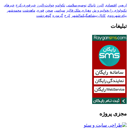
اربعین
اقتصادی
البرز
تابناك
توصیه-سلامتی
تکواندو
حوادث-البرز
خبرفوری-کرج
خبرهای
تکنولوڑی را بخوانید و ش
دهیاری ملک فالیز
سیاسی
صحن
فوری
ماهدشت
محمدشهر
پیام-شهروندی
کانال-پیشاهنگیکمالشهر
کرج
گرمدره
گوهردشت
تبلیغات
مجزی پروژه