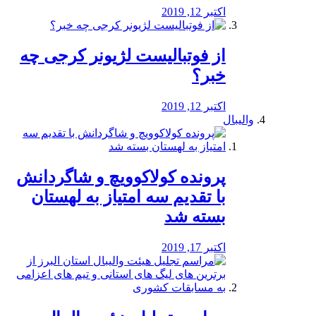
اکتبر 12, 2019
از فوتبالیست لژیونر کرجی چه
خبر؟
اکتبر 12, 2019
والیبال
پرونده کولاکوویچ و شاگردانش
با تقدیم سه امتیاز به لهستان
بسته شد
اکتبر 17, 2019