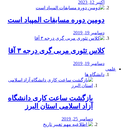
اکتبر 12, 2023
دومین دوره مسابفات المپیاد است
دسامبر 19, 2019
کلاس تئوری مربی گری درجه ۳ آقا
دسامبر 19, 2019
علمی
دانشگاه ها
بازگشت ساعت کاری دانشگاه
آزاد اسلامی استان البرز
دسامبر 25, 2019