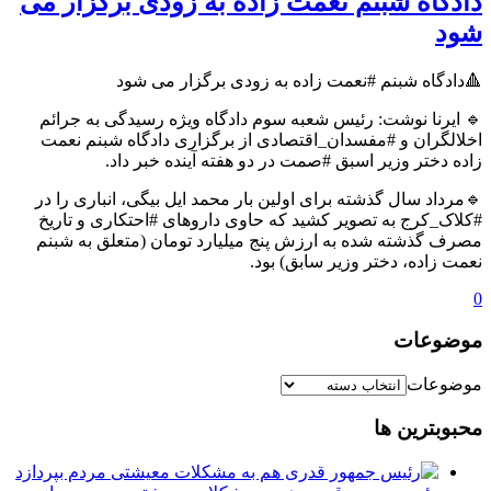
دادگاه شبنم نعمت زاده به زودی برگزار می
شود
🔺دادگاه شبنم #نعمت زاده به زودی برگزار می شود
🔹 ایرنا نوشت: رئیس شعبه سوم دادگاه ویژه رسیدگی به جرائم
اخلالگران و #مفسدان_اقتصادی از برگزاری دادگاه شبنم نعمت
زاده دختر وزیر اسبق #صمت در دو هفته آینده خبر داد.
🔹مرداد سال گذشته برای اولین بار محمد ایل بیگی، انباری را در
#کلاک_کرج به تصویر کشید که حاوی داروهای #احتکاری و تاریخ
مصرف گذشته شده به ارزش پنج میلیارد تومان (متعلق به شبنم
نعمت زاده، دختر وزیر سابق) بود.
0
موضوعات
موضوعات
محبوبترین ها