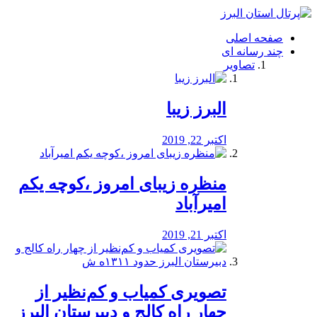
فصد
خون
صفحه اصلی
شرق
چند رسانه ای
تهران
تصاویر
خشکشویی
تصفیه
آب
البرز زیبا
طراحی
سایت
و
اکتبر 22, 2019
سئو
vip
منظره‌‌ زیبای امروز ،کوچه یکم
امیرآباد
اکتبر 21, 2019
️تصویری کمیاب و کم‌نظیر از
چهار راه كالج و دبيرستان البرز