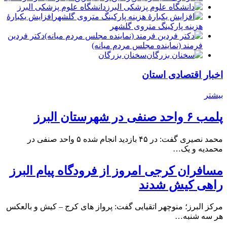
دانشگاه علوم پزشکی البرز
افزایش یکبارۀ
هزینه پارکینگ متروی گلشهر
دكتر فردين
فرمند (نماينده مجلس مردم میانه)
سخنان بزرگان
اخبار اقتصادی استان
بیشتر
پلمب ۶ واحد صنفی در شهرستان البرز
محمد نصیری گفت: در ۴۵ بازدید انجام شده ۵ واحد صنفی در
محمدیه و یک…
مسافران کرجی امروز از فرودگاه پیام البرز
راهی کیش شدند
مرکز البرز؛ منوچهر اتقیایی گفت: پرواز های کرج – کیش و بالعکس
هر سه شنبه…