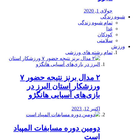
جولای 1, 2020
شیوه زندگی
تمام شیوه زندگی
غذا
کودکان
سلامتی
ورزش
تمام رشته های ورزشی
۲ مدال برنز نتیجه حضور ۷
ورزشکار استان البرز در
بازی‌های آسیایی هانگژو
اکتبر 12, 2023
دومین دوره مسابفات المپیاد
است