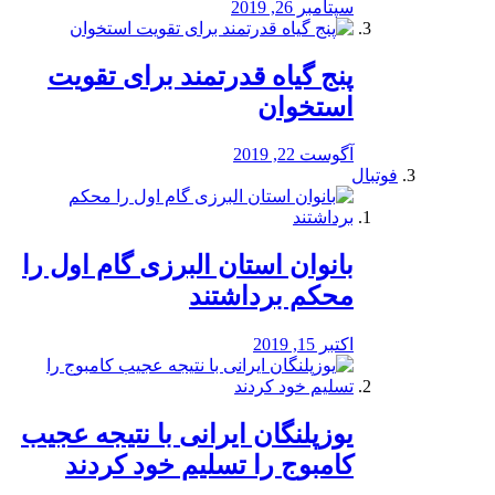
سپتامبر 26, 2019
پنج گیاه قدرتمند برای تقویت
استخوان
آگوست 22, 2019
فوتبال
بانوان استان البرزی گام اول را
محكم برداشتند
اکتبر 15, 2019
یوزپلنگان ایرانی با نتیجه عجیب
کامبوج را تسلیم خود کردند