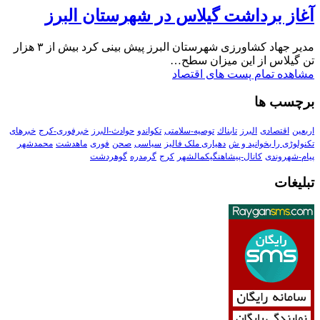
آغاز برداشت گیلاس در شهرستان البرز
مدیر جهاد کشاورزی شهرستان البرز پیش بینی کرد بیش از ۳ هزار
تن گیلاس از این میزان سطح…
مشاهده تمام پست های اقتصاد
برچسب ها
اربعین
اقتصادی
البرز
تابناك
توصیه-سلامتی
تکواندو
حوادث-البرز
خبرفوری-کرج
خبرهای
تکنولوڑی را بخوانید و ش
دهیاری ملک فالیز
سیاسی
صحن
فوری
ماهدشت
محمدشهر
پیام-شهروندی
کانال-پیشاهنگیکمالشهر
کرج
گرمدره
گوهردشت
تبلیغات