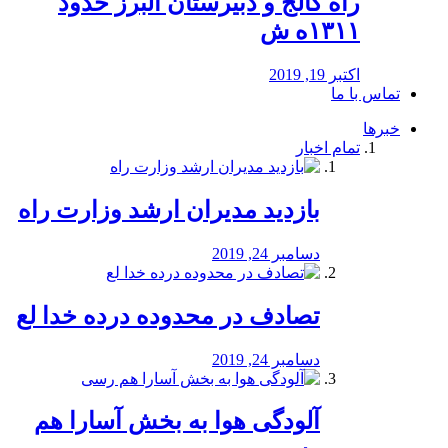
راه كالج و دبيرستان البرز حدود
۱۳۱۱ه ش
اکتبر 19, 2019
تماس با ما
خبرها
تمام اخبار
بازدید مدیران ارشد وزارت راه
دسامبر 24, 2019
تصادف در محدوده درده خدا لع
دسامبر 24, 2019
آلودگی هوا به بخش آسارا هم