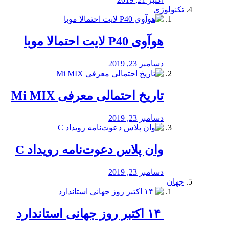
تکنولوژی
هوآوی P40 لایت احتمالا موبا
دسامبر 23, 2019
تاریخ احتمالی معرفی Mi MIX
دسامبر 23, 2019
وان پلاس دعوت‌نامه رویداد C
دسامبر 23, 2019
جهان
‏ ۱۴ اکتبر روز جهانی استاندارد