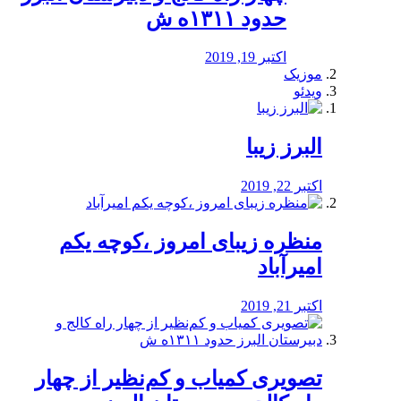
حدود ۱۳۱۱ه ش
اکتبر 19, 2019
موزیک
ویدئو
البرز زیبا
اکتبر 22, 2019
منظره‌‌ زیبای امروز ،کوچه یکم
امیرآباد
اکتبر 21, 2019
️تصویری کمیاب و کم‌نظیر از چهار