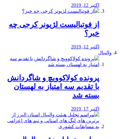
اکتبر 12, 2019
از فوتبالیست لژیونر کرجی چه
خبر؟
اکتبر 12, 2019
والیبال
پرونده کولاکوویچ و شاگردانش
با تقدیم سه امتیاز به لهستان
بسته شد
اکتبر 17, 2019