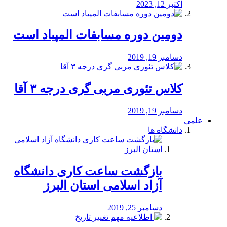
اکتبر 12, 2023
دومین دوره مسابفات المپیاد است
دسامبر 19, 2019
کلاس تئوری مربی گری درجه ۳ آقا
دسامبر 19, 2019
علمی
دانشگاه ها
بازگشت ساعت کاری دانشگاه
آزاد اسلامی استان البرز
دسامبر 25, 2019