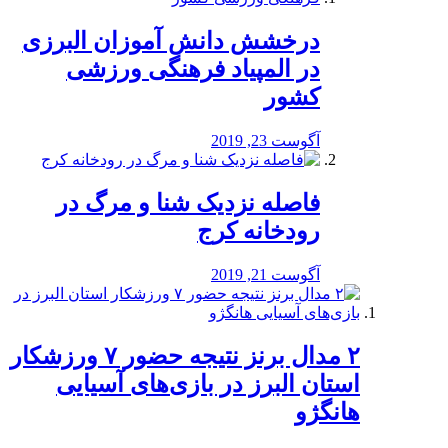
درخشش دانش آموزان البرزی
در المپیاد فرهنگی ورزشی
کشور
آگوست 23, 2019
️فاصله نزدیک شنا و مرگ در
رودخانه کرج
آگوست 21, 2019
۲ مدال برنز نتیجه حضور ۷ ورزشکار
استان البرز در بازی‌های آسیایی
هانگژو