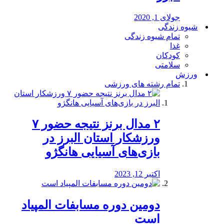
جولای 1, 2020
شیوه زندگی
تمام شیوه زندگی
غذا
کودکان
سلامتی
ورزش
تمام رشته های ورزشی
۲ مدال برنز نتیجه حضور ۷
ورزشکار استان البرز در
بازی‌های آسیایی هانگژو
اکتبر 12, 2023
دومین دوره مسابفات المپیاد
است