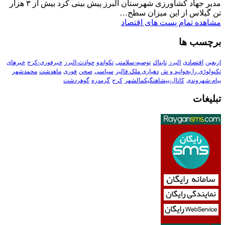
مدیر جهاد کشاورزی شهرستان البرز پیش بینی کرد بیش از ۳ هزار
تن گیلاس از این میزان سطح…
مشاهده تمام پست های اقتصاد
برچسب ها
اربعین
اقتصادی
البرز
تابناك
توصیه-سلامتی
تکواندو
حوادث-البرز
خبرفوری-کرج
خبرهای
تکنولوڑی را بخوانید و ش
دهیاری ملک فالیز
سیاسی
صحن
فوری
ماهدشت
محمدشهر
پیام-شهروندی
کانال-پیشاهنگیکمالشهر
کرج
گرمدره
گوهردشت
تبلیغات