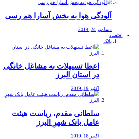
آلودگی هوا به بخش آسارا هم رسی
دسامبر 24, 2019
اقتصاد
بانک
️اعطا تسیهلات به مشاغل خانگی
در استان البرز
اکتبر 19, 2019
سلطانی مقدم، ریاست هیئت
عامل بانک شهرِ البرز
اکتبر 18, 2019