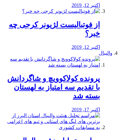
اکتبر 12, 2019
از فوتبالیست لژیونر کرجی چه
خبر؟
اکتبر 12, 2019
والیبال
پرونده کولاکوویچ و شاگردانش
با تقدیم سه امتیاز به لهستان
بسته شد
اکتبر 17, 2019