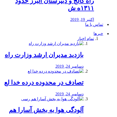
راه كالج و دبيرستان البرز حدود
۱۳۱۱ه ش
اکتبر 19, 2019
تماس با ما
خبرها
تمام اخبار
بازدید مدیران ارشد وزارت راه
دسامبر 24, 2019
تصادف در محدوده درده خدا لع
دسامبر 24, 2019
آلودگی هوا به بخش آسارا هم