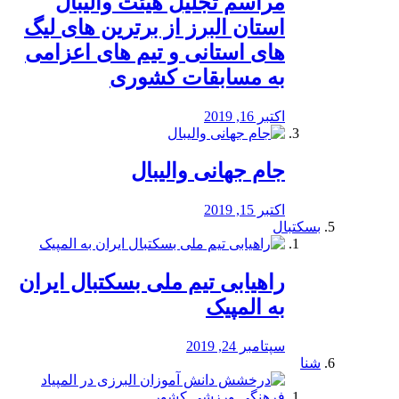
مراسم تجلیل هیئت والیبال
استان البرز از برترین های لیگ
های استانی و تیم های اعزامی
به مسابقات کشوری
اکتبر 16, 2019
جام جهانی والیبال
اکتبر 15, 2019
بسکتبال
راهیابی تیم ملی بسکتبال ایران
به المپیک
سپتامبر 24, 2019
شنا