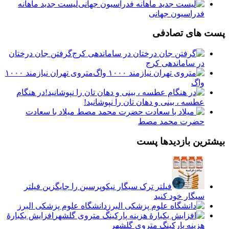
لیست جدید ماهانه
فدراسیون جهانی
پست های تصادفی
گرفتن جان درختان
در ساماندهی کرج
متروی تهران نیازمند ۱۰۰۰
واگ
در هنگام
عطسه ، بینی و دهان تان را نپوشانید!
میلاد با سعادت
حضرت محمد مصط
بیشترین بازدیدها پست
فیلتر ترک سیگار نیکوپرسین را جایگزین فیلتر
سیگار خود کنید
دانشگاه علوم پزشکی البرز
افزایش یکبارۀ
هزینه پارکینگ متروی گلشهر