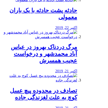
️حادثه پشت حادثه با یک باران
معمولی
اکتبر 22, 2019
مرگ دردناک بهروز در عباس
آباد محمدشهر و درخواست
عجیب همسرش
اکتبر 21, 2019
تصادف در محدوده پیچ عسل
کوچ به علت لغزندگی جاده
اکتبر 21, 2019