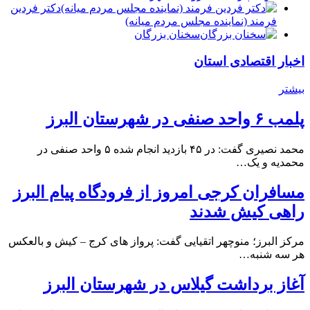
دكتر فردين
فرمند (نماينده مجلس مردم میانه)
سخنان بزرگان
اخبار اقتصادی استان
بیشتر
پلمب ۶ واحد صنفی در شهرستان البرز
محمد نصیری گفت: در ۴۵ بازدید انجام شده ۵ واحد صنفی در
محمدیه و یک…
مسافران کرجی امروز از فرودگاه پیام البرز
راهی کیش شدند
مرکز البرز؛ منوچهر اتقیایی گفت: پرواز های کرج – کیش و بالعکس
هر سه شنبه…
آغاز برداشت گیلاس در شهرستان البرز