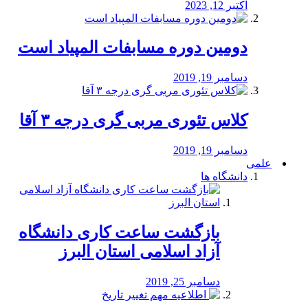
اکتبر 12, 2023
دومین دوره مسابفات المپیاد است
دسامبر 19, 2019
کلاس تئوری مربی گری درجه ۳ آقا
دسامبر 19, 2019
علمی
دانشگاه ها
بازگشت ساعت کاری دانشگاه
آزاد اسلامی استان البرز
دسامبر 25, 2019