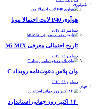
تکنولوژی
هوآوی P40 لایت احتمالا موبا
دسامبر 23, 2019
تاریخ احتمالی معرفی Mi MIX
دسامبر 23, 2019
وان پلاس دعوت‌نامه رویداد C
دسامبر 23, 2019
جهان
‏ ۱۴ اکتبر روز جهانی استاندارد