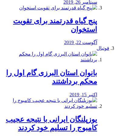
سپتامبر 26, 2019
پنج گیاه قدرتمند برای تقویت
استخوان
آگوست 22, 2019
فوتبال
بانوان استان البرزی گام اول را
محكم برداشتند
اکتبر 15, 2019
یوزپلنگان ایرانی با نتیجه عجیب
کامبوج را تسلیم خود کردند