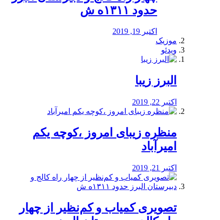
حدود ۱۳۱۱ه ش
اکتبر 19, 2019
موزیک
ویدئو
البرز زیبا
اکتبر 22, 2019
منظره‌‌ زیبای امروز ،کوچه یکم
امیرآباد
اکتبر 21, 2019
️تصویری کمیاب و کم‌نظیر از چهار