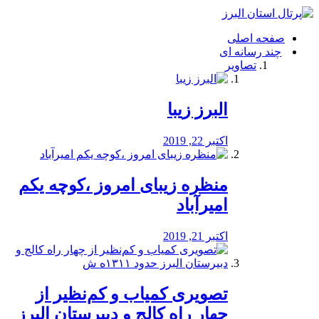
فصد
خون
صفحه اصلی
شرق
چند رسانه ای
تهران
تصاویر
خشکشویی
تصفیه
آب
البرز زیبا
طراحی
سایت
و
اکتبر 22, 2019
سئو
vip
منظره‌‌ زیبای امروز ،کوچه یکم
امیرآباد
اکتبر 21, 2019
️تصویری کمیاب و کم‌نظیر از
چهار راه كالج و دبيرستان البرز