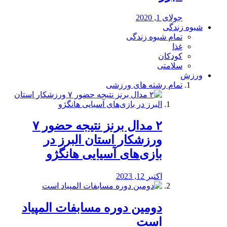
جولای 1, 2020
شیوه زندگی
تمام شیوه زندگی
غذا
کودکان
سلامتی
ورزش
تمام رشته های ورزشی
۲ مدال برنز نتیجه حضور ۷
ورزشکار استان البرز در
بازی‌های آسیایی هانگژو
اکتبر 12, 2023
دومین دوره مسابفات المپیاد
است