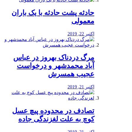
️حادثه پشت حادثه با یک باران
معمولی
اکتبر 22, 2019
مرگ دردناک بهروز در عباس
آباد محمدشهر و درخواست
عجیب همسرش
اکتبر 21, 2019
تصادف در محدوده پیچ عسل
کوچ به علت لغزندگی جاده
اکتبر 21, 2019