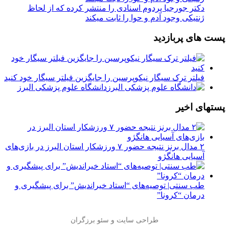
دکتر جورجیا پردوم اسنادی را منتشر کرده که از لحاظ
ژنتیکی وجود آدم و حوا را ثابت میکند
پست های پربازدید
فیلتر ترک سیگار نیکوپرسین را جایگزین فیلتر سیگار خود کنید
دانشگاه علوم پزشکی البرز
پستهای اخیر
۲ مدال برنز نتیجه حضور ۷ ورزشکار استان البرز در بازی‌های
آسیایی هانگژو
طب سنتی| توصیه‌‌های “استاد خیراندیش” برای پیشگیری و
درمان “کرونا”