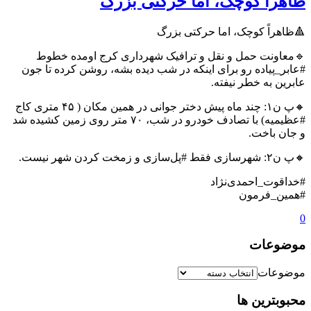
ظاهراً کوچک، اما حرکتی بزرگ
🔺ظاهراً کوچک، اما حرکتی بزرگ
🔹معاونت حمل و نقل و ترافیک شهرداری کرج اومده خطوط
#عابر_پیاده رو برای اینکه در شب دیده بشه، روشن کرده تا جون
عابرین به خطر نیفته.
🔸پ ن۱: چند ماه پیش دختر جوانی در همین مکان ( ۴۵ متری کاج
#عظیمیه) با تصادف خودرو در شب، ۷۰ متر روی زمین کشیده شد
و جان باخت.
🔸پ ن۲: شهرسازی فقط #پل‌‌سازی و زمخت کردن شهر نیست.
#خداقوت_احمدی‌نژاد
#همین_فرمون
0
موضوعات
موضوعات
محبوبترین ها