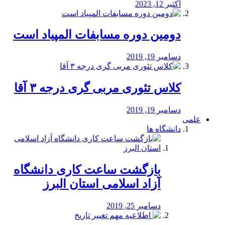
اکتبر 12, 2023
دومین دوره مسابفات المپیاد است
دسامبر 19, 2019
کلاس تئوری مربی گری درجه ۳ آقا
دسامبر 19, 2019
علمی
دانشگاه ها
بازگشت ساعت کاری دانشگاه
آزاد اسلامی استان البرز
دسامبر 25, 2019