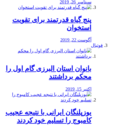
سپتامبر 26, 2019
پنج گیاه قدرتمند برای تقویت
استخوان
آگوست 22, 2019
فوتبال
بانوان استان البرزی گام اول را
محكم برداشتند
اکتبر 15, 2019
یوزپلنگان ایرانی با نتیجه عجیب
کامبوج را تسلیم خود کردند