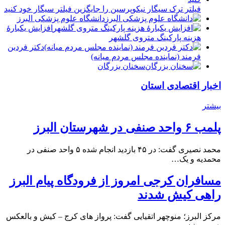
فیلتر ترک سیگار نیکوپرسین را جایگزین فیلتر سیگار خود کنید
دانشگاه علوم پزشکی البرز
افزایش یکبارۀ
هزینه پارکینگ متروی گلشهر
دكتر فردين
فرمند (نماينده مجلس مردم میانه)
سخنان بزرگان
اخبار اقتصادی استان
بیشتر
پلمب ۶ واحد صنفی در شهرستان البرز
محمد نصیری گفت: در ۴۵ بازدید انجام شده ۵ واحد صنفی در
محمدیه و یک…
مسافران کرجی امروز از فرودگاه پیام البرز
راهی کیش شدند
مرکز البرز؛ منوچهر اتقیایی گفت: پرواز های کرج – کیش و بالعکس