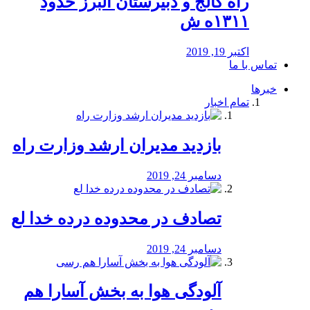
راه كالج و دبيرستان البرز حدود
۱۳۱۱ه ش
اکتبر 19, 2019
تماس با ما
خبرها
تمام اخبار
بازدید مدیران ارشد وزارت راه
دسامبر 24, 2019
تصادف در محدوده درده خدا لع
دسامبر 24, 2019
آلودگی هوا به بخش آسارا هم