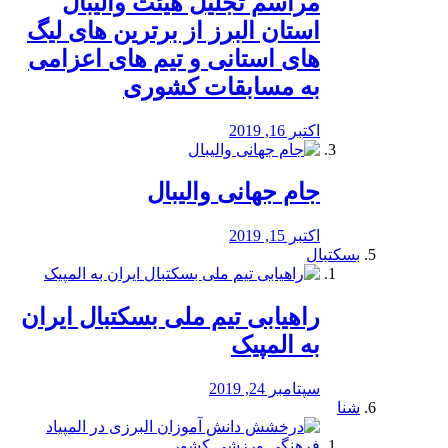
مراسم تجلیل هیئت والیبال
استان البرز از برترین های لیگ
های استانی و تیم های اعزامی
به مسابقات کشوری
اکتبر 16, 2019
جام جهانی والیبال
اکتبر 15, 2019
بسکتبال
راهیابی تیم ملی بسکتبال ایران
به المپیک
سپتامبر 24, 2019
شنا