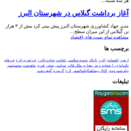
هر سه شنبه…
آغاز برداشت گیلاس در شهرستان البرز
مدیر جهاد کشاورزی شهرستان البرز پیش بینی کرد بیش از ۳ هزار
تن گیلاس از این میزان سطح…
مشاهده تمام پست های اقتصاد
برچسب ها
اربعین
اقتصادی
البرز
تابناك
توصیه-سلامتی
تکواندو
حوادث-البرز
خبرفوری-کرج
خبرهای
تکنولوڑی را بخوانید و ش
دهیاری ملک فالیز
سیاسی
صحن
فوری
ماهدشت
محمدشهر
پیام-شهروندی
کانال-پیشاهنگیکمالشهر
کرج
گرمدره
گوهردشت
تبلیغات