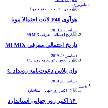
تکنولوژی
هوآوی P40 لایت احتمالا موبا
دسامبر 23, 2019
تاریخ احتمالی معرفی Mi MIX
دسامبر 23, 2019
وان پلاس دعوت‌نامه رویداد C
دسامبر 23, 2019
جهان
‏ ۱۴ اکتبر روز جهانی استاندارد