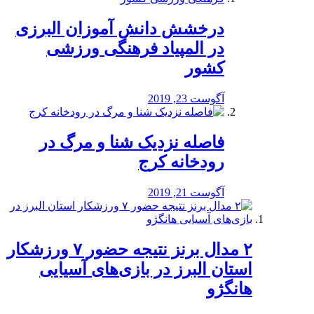
درخشش دانش آموزان البرزی
در المپیاد فرهنگی ورزشی
کشور
آگوست 23, 2019
️فاصله نزدیک شنا و مرگ در
رودخانه کرج
آگوست 21, 2019
۲ مدال برنز نتیجه حضور ۷ ورزشکار
استان البرز در بازی‌های آسیایی
هانگژو