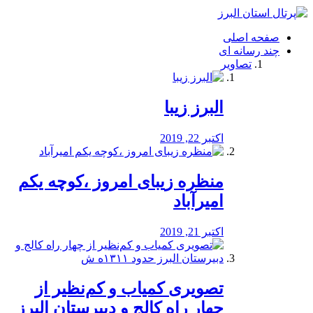
فصد
خون
صفحه اصلی
شرق
چند رسانه ای
تهران
تصاویر
خشکشویی
تصفیه
آب
البرز زیبا
طراحی
سایت
و
اکتبر 22, 2019
سئو
vip
منظره‌‌ زیبای امروز ،کوچه یکم
امیرآباد
اکتبر 21, 2019
️تصویری کمیاب و کم‌نظیر از
چهار راه كالج و دبيرستان البرز