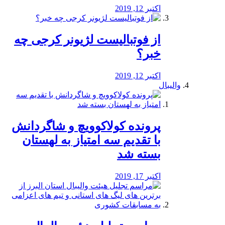
اکتبر 12, 2019
از فوتبالیست لژیونر کرجی چه
خبر؟
اکتبر 12, 2019
والیبال
پرونده کولاکوویچ و شاگردانش
با تقدیم سه امتیاز به لهستان
بسته شد
اکتبر 17, 2019