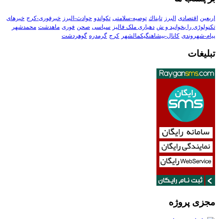
اربعین
اقتصادی
البرز
تابناك
توصیه-سلامتی
تکواندو
حوادث-البرز
خبرفوری-کرج
خبرهای
تکنولوڑی را بخوانید و ش
دهیاری ملک فالیز
سیاسی
صحن
فوری
ماهدشت
محمدشهر
پیام-شهروندی
کانال-پیشاهنگیکمالشهر
کرج
گرمدره
گوهردشت
تبلیغات
مجزی پروژه