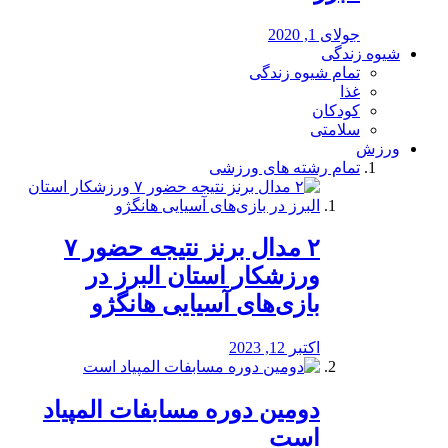
جولای 1, 2020
شیوه زندگی
تمام شیوه زندگی
غذا
کودکان
سلامتی
ورزش
تمام رشته های ورزشی
۲ مدال برنز نتیجه حضور ۷
ورزشکار استان البرز در
بازی‌های آسیایی هانگژو
اکتبر 12, 2023
دومین دوره مسابفات المپیاد
است