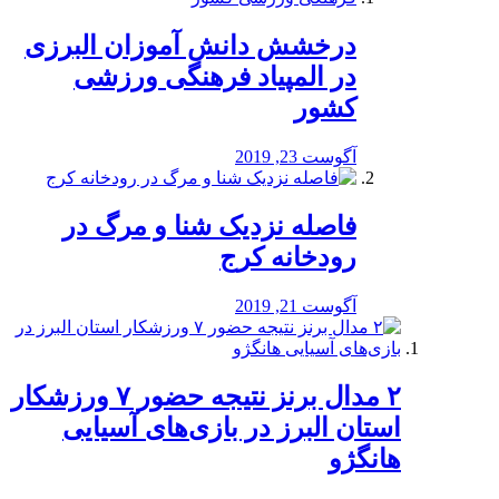
درخشش دانش آموزان البرزی
در المپیاد فرهنگی ورزشی
کشور
آگوست 23, 2019
️فاصله نزدیک شنا و مرگ در
رودخانه کرج
آگوست 21, 2019
۲ مدال برنز نتیجه حضور ۷ ورزشکار
استان البرز در بازی‌های آسیایی
هانگژو