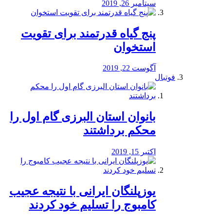
سپتامبر 26, 2019
پنج گیاه قدرتمند برای تقویت
استخوان
آگوست 22, 2019
فوتبال
بانوان استان البرزی گام اول را
محكم برداشتند
اکتبر 15, 2019
یوزپلنگان ایرانی با نتیجه عجیب
کامبوج را تسلیم خود کردند