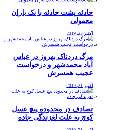
️حادثه پشت حادثه با یک باران
معمولی
اکتبر 22, 2019
مرگ دردناک بهروز در عباس
آباد محمدشهر و درخواست
عجیب همسرش
اکتبر 21, 2019
تصادف در محدوده پیچ عسل
کوچ به علت لغزندگی جاده
اکتبر 21, 2019