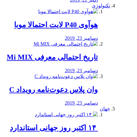
تکنولوژی
هوآوی P40 لایت احتمالا موبا
دسامبر 23, 2019
تاریخ احتمالی معرفی Mi MIX
دسامبر 23, 2019
وان پلاس دعوت‌نامه رویداد C
دسامبر 23, 2019
جهان
‏ ۱۴ اکتبر روز جهانی استاندارد