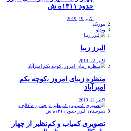
حدود ۱۳۱۱ه ش
اکتبر 19, 2019
موزیک
ویدئو
البرز زیبا
اکتبر 22, 2019
منظره‌‌ زیبای امروز ،کوچه یکم
امیرآباد
اکتبر 21, 2019
️تصویری کمیاب و کم‌نظیر از چهار