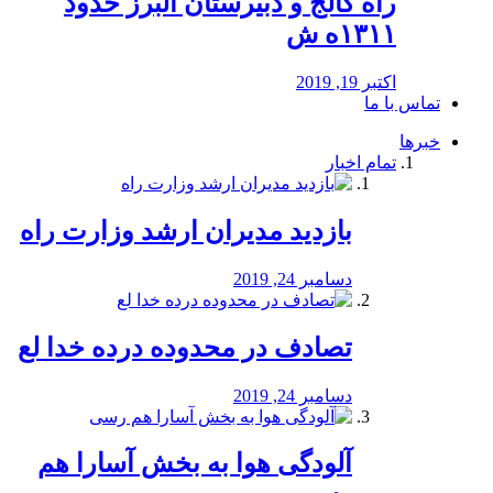
راه كالج و دبيرستان البرز حدود
۱۳۱۱ه ش
اکتبر 19, 2019
تماس با ما
خبرها
تمام اخبار
بازدید مدیران ارشد وزارت راه
دسامبر 24, 2019
تصادف در محدوده درده خدا لع
دسامبر 24, 2019
آلودگی هوا به بخش آسارا هم