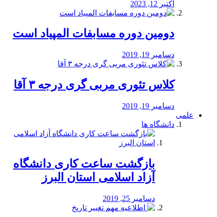
اکتبر 12, 2023
دومین دوره مسابفات المپیاد است
دسامبر 19, 2019
کلاس تئوری مربی گری درجه ۳ آقا
دسامبر 19, 2019
علمی
دانشگاه ها
بازگشت ساعت کاری دانشگاه
آزاد اسلامی استان البرز
دسامبر 25, 2019