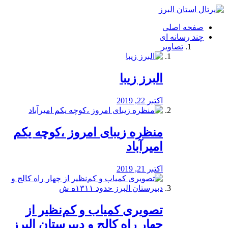
فصد
خون
صفحه اصلی
شرق
چند رسانه ای
تهران
تصاویر
خشکشویی
تصفیه
آب
البرز زیبا
طراحی
سایت
و
اکتبر 22, 2019
سئو
vip
منظره‌‌ زیبای امروز ،کوچه یکم
امیرآباد
اکتبر 21, 2019
️تصویری کمیاب و کم‌نظیر از
چهار راه كالج و دبيرستان البرز