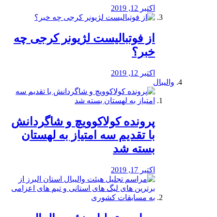
اکتبر 12, 2019
از فوتبالیست لژیونر کرجی چه
خبر؟
اکتبر 12, 2019
والیبال
پرونده کولاکوویچ و شاگردانش
با تقدیم سه امتیاز به لهستان
بسته شد
اکتبر 17, 2019