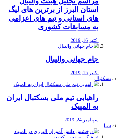
مراسم تجلیل هیئت والیبال
استان البرز از برترین های لیگ
های استانی و تیم های اعزامی
به مسابقات کشوری
اکتبر 16, 2019
جام جهانی والیبال
اکتبر 15, 2019
بسکتبال
راهیابی تیم ملی بسکتبال ایران
به المپیک
سپتامبر 24, 2019
شنا