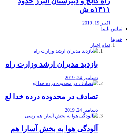
راه كالج و دبيرستان البرز حدود
۱۳۱۱ه ش
اکتبر 19, 2019
تماس با ما
خبرها
تمام اخبار
بازدید مدیران ارشد وزارت راه
دسامبر 24, 2019
تصادف در محدوده درده خدا لع
دسامبر 24, 2019
آلودگی هوا به بخش آسارا هم