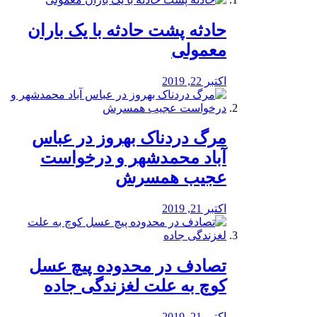
️حادثه پشت حادثه با یک باران
معمولی
اکتبر 22, 2019
مرگ دردناک بهروز در عباس
آباد محمدشهر و درخواست
عجیب همسرش
اکتبر 21, 2019
تصادف در محدوده پیچ عسل
کوچ به علت لغزندگی جاده
اکتبر 21, 2019