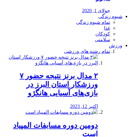
جولای 1, 2020
شیوه زندگی
تمام شیوه زندگی
غذا
کودکان
سلامتی
ورزش
تمام رشته های ورزشی
۲ مدال برنز نتیجه حضور ۷
ورزشکار استان البرز در
بازی‌های آسیایی هانگژو
اکتبر 12, 2023
دومین دوره مسابفات المپیاد
است