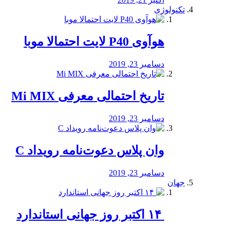
تکنولوژی
هوآوی P40 لایت احتمالا موبا
دسامبر 23, 2019
تاریخ احتمالی معرفی Mi MIX
دسامبر 23, 2019
وان پلاس دعوت‌نامه رویداد C
دسامبر 23, 2019
جهان
‏ ۱۴ اکتبر روز جهانی استاندارد