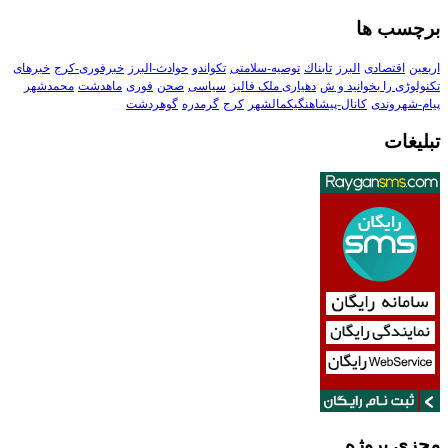
برچسب ها
اربعین
اقتصادی
البرز
تابناك
توصیه-سلامتی
تکواندو
حوادث-البرز
خبرفوری-کرج
خبرهای
تکنولوڑی را بخوانید و ش
دهیاری ملک فالیز
سیاسی
صحن
فوری
ماهدشت
محمدشهر
پیام-شهروندی
کانال-پیشاهنگیکمالشهر
کرج
گرمدره
گوهردشت
تبلیغات
مجزی پروژه