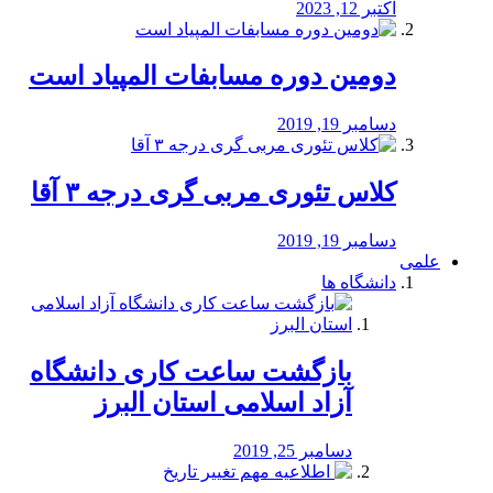
اکتبر 12, 2023
دومین دوره مسابفات المپیاد است
دسامبر 19, 2019
کلاس تئوری مربی گری درجه ۳ آقا
دسامبر 19, 2019
علمی
دانشگاه ها
بازگشت ساعت کاری دانشگاه
آزاد اسلامی استان البرز
دسامبر 25, 2019