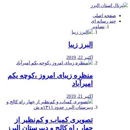
فصد
خون
صفحه اصلی
شرق
چند رسانه ای
تهران
تصاویر
خشکشویی
تصفیه
آب
البرز زیبا
طراحی
سایت
و
اکتبر 22, 2019
سئو
vip
منظره‌‌ زیبای امروز ،کوچه یکم
امیرآباد
اکتبر 21, 2019
️تصویری کمیاب و کم‌نظیر از
چهار راه كالج و دبيرستان البرز