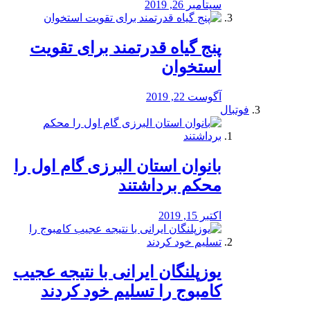
سپتامبر 26, 2019
پنج گیاه قدرتمند برای تقویت
استخوان
آگوست 22, 2019
فوتبال
بانوان استان البرزی گام اول را
محكم برداشتند
اکتبر 15, 2019
یوزپلنگان ایرانی با نتیجه عجیب
کامبوج را تسلیم خود کردند