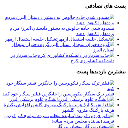
پست های تصادفی
مسدود شدن جاده چالوس به دستور دادستان البرز/ مردم
ترددها را کاهش دهند
تشکیل جلسه استقبال ازمهر
گروه دختران نینجا از
استان البرز
جذب سرباز در
دانشکده کشاورزی کرج
بیشترین بازدیدها پست
فیلتر ترک سیگار نیکوپرسین را جایگزین فیلتر سیگار خود کنید
دانشگاه علوم پزشکی البرز
افزایش یکبارۀ
هزینه پارکینگ متروی گلشهر
دكتر فردين
فرمند (نماينده مجلس مردم میانه)
سخنان بزرگان