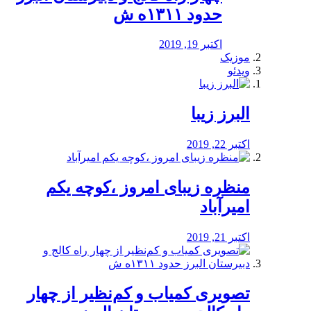
حدود ۱۳۱۱ه ش
اکتبر 19, 2019
موزیک
ویدئو
البرز زیبا
اکتبر 22, 2019
منظره‌‌ زیبای امروز ،کوچه یکم
امیرآباد
اکتبر 21, 2019
️تصویری کمیاب و کم‌نظیر از چهار