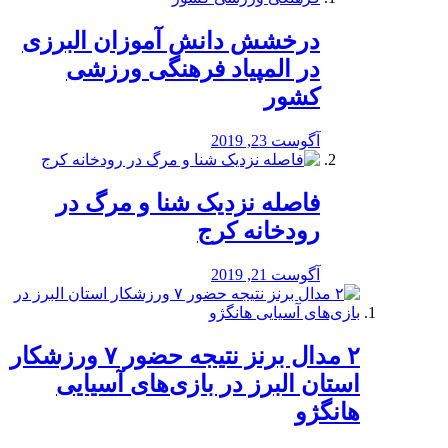
درخشش دانش آموزان البرزی
در المپیاد فرهنگی ورزشی
کشور
آگوست 23, 2019
️فاصله نزدیک شنا و مرگ در
رودخانه کرج
آگوست 21, 2019
۲ مدال برنز نتیجه حضور ۷ ورزشکار
استان البرز در بازی‌های آسیایی
هانگژو