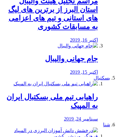
مراسم تجلیل هیئت والیبال
استان البرز از برترین های لیگ
های استانی و تیم های اعزامی
به مسابقات کشوری
اکتبر 16, 2019
جام جهانی والیبال
اکتبر 15, 2019
بسکتبال
راهیابی تیم ملی بسکتبال ایران
به المپیک
سپتامبر 24, 2019
شنا