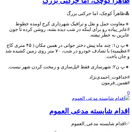
ظاهراً کوچک، اما حرکتی بزرگ
🔺ظاهراً کوچک، اما حرکتی بزرگ
🔹معاونت حمل و نقل و ترافیک شهرداری کرج اومده خطوط
#عابر_پیاده رو برای اینکه در شب دیده بشه، روشن کرده تا جون
عابرین به خطر نیفته.
🔸پ ن۱: چند ماه پیش دختر جوانی در همین مکان ( ۴۵ متری کاج
#عظیمیه) با تصادف خودرو در شب، ۷۰ متر روی زمین کشیده شد
و جان باخت.
🔸پ ن۲: شهرسازی فقط #پل‌‌سازی و زمخت کردن شهر نیست.
#خداقوت_احمدی‌نژاد
#همین_فرمون
0
اقدام شایسته مدعی العموم
✅اقدام شایسته مدعی_العموم