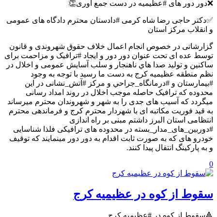
❌دور دور های #عظیمیه در دست جمع آوری👏
✅دکتر حاجی رضا شاه کرمی #دادستان محترم دادگاه های عمومی
و انقلاب مرکز استان
گزارشاتی در خصوص انجام اعمال خلاف حقوق شهروندی و قانون
توسط عده ای تحت عنوان دور دور و ایجاد #ترافیک و مزاحمت برای
ساکنین و توليد صدا هاي ناهنجار و سلب آسايش عمومی و اخلال در
نظم منطقه عظیمیه کرج به دست ما رسید با توجه به وجود
#بیمارستان و #درمانگاه_جراحي و مركز #آتش_نشانی در این
محدوده که ترافیک حاصله موجب اخلال در روند امداد رسانی
میگردد که آسیب های جدی را به شهر و شهروندان محترم میرساند
به قید فوریت مکاتبه ای با شهردار محترم کرج و فرماندهی محترم
انتظامی استان البرز داشتم مبنی بر راه اندازی
#دوربین_های_مدار_بسته در محدوده های ترافیکی فلذا شناسایی
خودرو های که به صورت ثابت اقدام به دور دور مینمایند که توقیف
و به پارکینگ انتقال پیدا کنند.
0
سقوط از کوه در عظیمیه کرج
🔺سقوط از کوه در #عظیمیه کرج