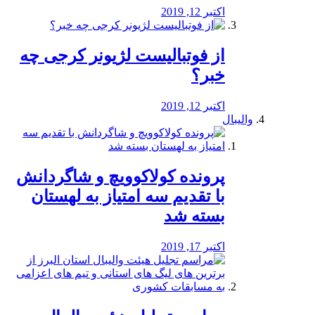
اکتبر 12, 2019
از فوتبالیست لژیونر کرجی چه
خبر؟
اکتبر 12, 2019
والیبال
پرونده کولاکوویچ و شاگردانش
با تقدیم سه امتیاز به لهستان
بسته شد
اکتبر 17, 2019