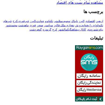
مشاهده تمام پست های اقتصاد
برچسب ها
اربعین
اقتصادی
البرز
تابناك
توصیه-سلامتی
تکواندو
حوادث-البرز
خبرفوری-کرج
خبرهای
تکنولوڑی را بخوانید و ش
دهیاری ملک فالیز
سیاسی
صحن
فوری
ماهدشت
محمدشهر
پیام-شهروندی
کانال-پیشاهنگیکمالشهر
کرج
گرمدره
گوهردشت
تبلیغات