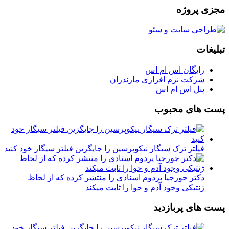
مجزی پروژه
تبلیغات
رایگان اس ام اس
شرکت نرم افزاری مازندران
پنل اس ام اس
پست های محبوب
فیلتر ترک سیگار نیکوپرسین را جایگزین فیلتر سیگار خود کنید
دکتر جورجیا پردوم اسنادی را منتشر کرده که از لحاظ
ژنتیکی وجود آدم و حوا را ثابت میکند
پست های پربازدید