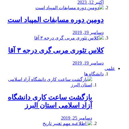
اکتبر 12, 2023
دومین دوره مسابفات المپیاد است
دسامبر 19, 2019
کلاس تئوری مربی گری درجه ۳ آقا
دسامبر 19, 2019
علمی
دانشگاه ها
بازگشت ساعت کاری دانشگاه
آزاد اسلامی استان البرز
دسامبر 25, 2019