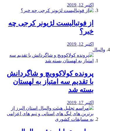
اکتبر 12, 2019
از فوتبالیست لژیونر کرجی چه
خبر؟
اکتبر 12, 2019
والیبال
پرونده کولاکوویچ و شاگردانش
با تقدیم سه امتیاز به لهستان
بسته شد
اکتبر 17, 2019