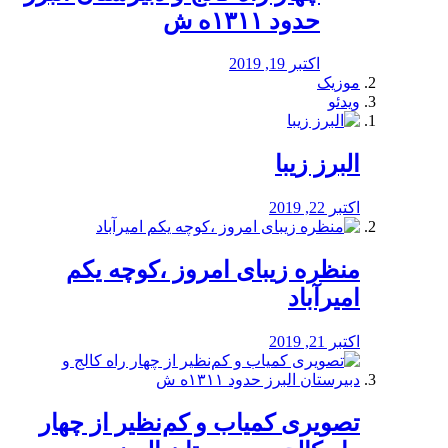
حدود ۱۳۱۱ه ش
اکتبر 19, 2019
موزیک
ویدئو
البرز زیبا
اکتبر 22, 2019
منظره‌‌ زیبای امروز ،کوچه یکم
امیرآباد
اکتبر 21, 2019
️تصویری کمیاب و کم‌نظیر از چهار