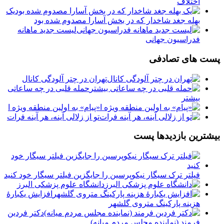
اختلاف
یک
بهله جغد شاخدار که در بخش آسارا مصدوم شده بود
لیست جدید ماهانه
فدراسیون جهانی
پست های تصادفی
تهران در چتر آلودگی کانال
حمله قلبی در چه ساعاتی
بیشتر
«پیام» به اولین منطقه ویژه ا
تو از زلالى آینه، هر آینه فرات
بیشترین بازدیدها پست
فیلتر ترک سیگار نیکوپرسین را جایگزین فیلتر سیگار خود کنید
دانشگاه علوم پزشکی البرز
افزایش یکبارۀ
هزینه پارکینگ متروی گلشهر
دكتر فردين
فرمند (نماينده مجلس مردم میانه)