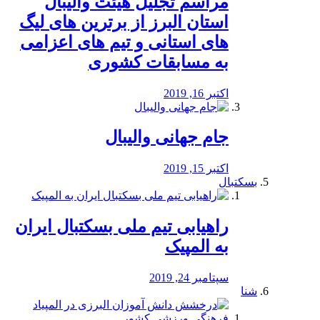
مراسم تجلیل هیئت والیبال
استان البرز از برترین های لیگ
های استانی و تیم های اعزامی
به مسابقات کشوری
اکتبر 16, 2019
جام جهانی والیبال
اکتبر 15, 2019
بسکتبال
راهیابی تیم ملی بسکتبال ایران
به المپیک
سپتامبر 24, 2019
شنا