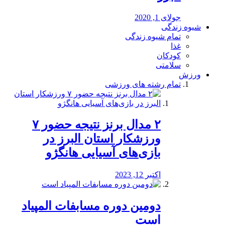
جولای 1, 2020
شیوه زندگی
تمام شیوه زندگی
غذا
کودکان
سلامتی
ورزش
تمام رشته های ورزشی
۲ مدال برنز نتیجه حضور ۷
ورزشکار استان البرز در
بازی‌های آسیایی هانگژو
اکتبر 12, 2023
دومین دوره مسابفات المپیاد
است