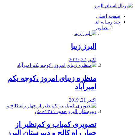
فصد
خون
صفحه اصلی
شرق
چند رسانه ای
تهران
تصاویر
خشکشویی
تصفیه
آب
البرز زیبا
طراحی
سایت
و
اکتبر 22, 2019
سئو
vip
منظره‌‌ زیبای امروز ،کوچه یکم
امیرآباد
اکتبر 21, 2019
️تصویری کمیاب و کم‌نظیر از
چهار راه كالج و دبيرستان البرز