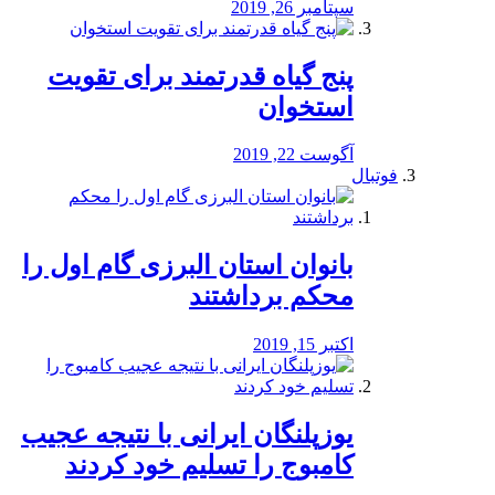
سپتامبر 26, 2019
پنج گیاه قدرتمند برای تقویت
استخوان
آگوست 22, 2019
فوتبال
بانوان استان البرزی گام اول را
محكم برداشتند
اکتبر 15, 2019
یوزپلنگان ایرانی با نتیجه عجیب
کامبوج را تسلیم خود کردند