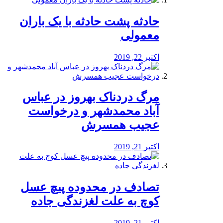
️حادثه پشت حادثه با یک باران
معمولی
اکتبر 22, 2019
مرگ دردناک بهروز در عباس
آباد محمدشهر و درخواست
عجیب همسرش
اکتبر 21, 2019
تصادف در محدوده پیچ عسل
کوچ به علت لغزندگی جاده
اکتبر 21, 2019