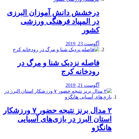
درخشش دانش آموزان البرزی
در المپیاد فرهنگی ورزشی
کشور
آگوست 23, 2019
️فاصله نزدیک شنا و مرگ در
رودخانه کرج
آگوست 21, 2019
۲ مدال برنز نتیجه حضور ۷ ورزشکار
استان البرز در بازی‌های آسیایی
هانگژو