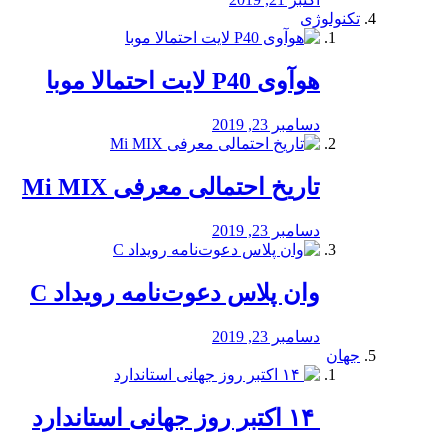
تکنولوژی
هوآوی P40 لایت احتمالا موبا
دسامبر 23, 2019
تاریخ احتمالی معرفی Mi MIX
دسامبر 23, 2019
وان پلاس دعوت‌نامه رویداد C
دسامبر 23, 2019
جهان
‏ ۱۴ اکتبر روز جهانی استاندارد