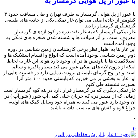
با عبور از پل هوایی گرمسار به
با عبور از پل هوایی گرمسار به طرف تهران و طی مسافت حدود ۳
کیلومتر از جاده اصلی می توان غار نمکی یکی از جاذبه های طبیعی
گردشگری گرمسار را دید
غار نمکی گرمسار که به غار نفت دره در کوه اژدهای گرمسار
معروف است، بر اثر سیلاب ها و شسته شدن صخره های نمکی به
وجود آمده است
این غار بنا به اظهار نظر برخی کارشناسان زمین شناسی در دوره
دوم زمین شناسی بوجود آمده است که انواع و اقسام استلاتیک ها و
استلاکمیت ها یا ناودیس ها در آن وجود دارد هوای این غار به لحاظ
اینکه از درون لایه های نمکی عبور می کند بسیار پاکیزه و سالم
است و در اوج گرمای تابستان برودت دمایی دارد در قسمت هایی از
این غار به بخشی بر می خوریم که بایستی حدود ۱۰۰ متر آنرا
بصورت نشسته طی کنیم
غار نمکی دیگری که در گرمسار قرار دارد در بنه کوه گرمسار است
زمانی که از مسیر دره که جریان خیلی کمی آب شور ( شورآب ) در
آن وجود دارد عبور می کنید به همراه خود وسایل کمک های اولیه،
چراغ قوه و کفش های مناسب داشته باشید
•
0