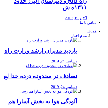
راه كالج و دبيرستان البرز حدود
۱۳۱۱ه ش
اکتبر 19, 2019
تماس با ما
خبرها
تمام اخبار
بازدید مدیران ارشد وزارت راه
دسامبر 24, 2019
تصادف در محدوده درده خدا لع
دسامبر 24, 2019
آلودگی هوا به بخش آسارا هم