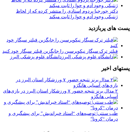
دکتر جورجیا پردوم اسنادی را منتشر کرده که از لحاظ
ژنتیکی وجود آدم و حوا را ثابت میکند
پست های پربازدید
فیلتر ترک سیگار نیکوپرسین را جایگزین فیلتر سیگار خود کنید
دانشگاه علوم پزشکی البرز
پستهای اخیر
۲ مدال برنز نتیجه حضور ۷ ورزشکار استان البرز در بازی‌های
آسیایی هانگژو
طب سنتی| توصیه‌‌های “استاد خیراندیش” برای پیشگیری و
درمان “کرونا”