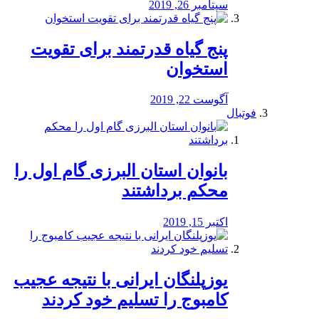
سپتامبر 26, 2019
پنج گیاه قدرتمند برای تقویت
استخوان
آگوست 22, 2019
فوتبال
بانوان استان البرزی گام اول را
محكم برداشتند
اکتبر 15, 2019
یوزپلنگان ایرانی با نتیجه عجیب
کامبوج را تسلیم خود کردند