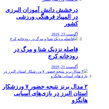
درخشش دانش آموزان البرزی
در المپیاد فرهنگی ورزشی
کشور
آگوست 23, 2019
️فاصله نزدیک شنا و مرگ در
رودخانه کرج
آگوست 21, 2019
۲ مدال برنز نتیجه حضور ۷ ورزشکار
استان البرز در بازی‌های آسیایی
هانگژو