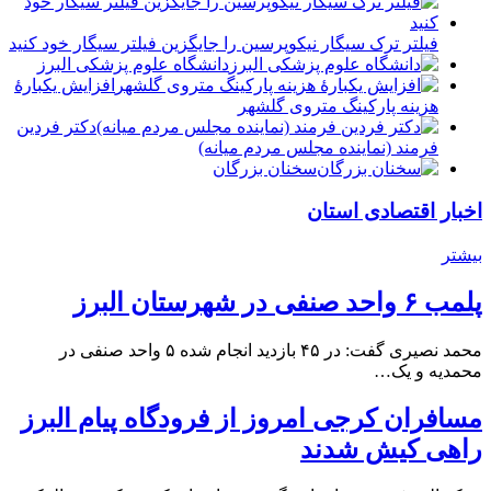
فیلتر ترک سیگار نیکوپرسین را جایگزین فیلتر سیگار خود کنید
دانشگاه علوم پزشکی البرز
افزایش یکبارۀ
هزینه پارکینگ متروی گلشهر
دكتر فردين
فرمند (نماينده مجلس مردم میانه)
سخنان بزرگان
اخبار اقتصادی استان
بیشتر
پلمب ۶ واحد صنفی در شهرستان البرز
محمد نصیری گفت: در ۴۵ بازدید انجام شده ۵ واحد صنفی در
محمدیه و یک…
مسافران کرجی امروز از فرودگاه پیام البرز
راهی کیش شدند