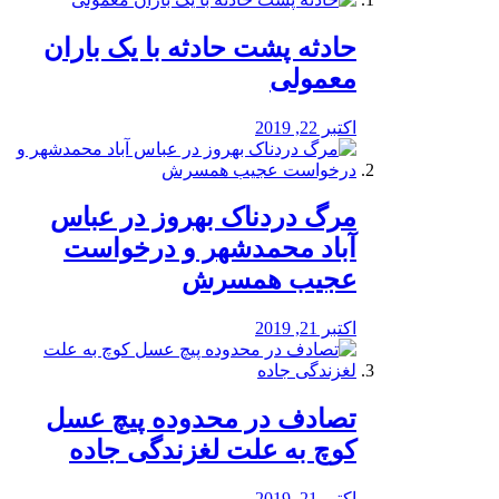
️حادثه پشت حادثه با یک باران
معمولی
اکتبر 22, 2019
مرگ دردناک بهروز در عباس
آباد محمدشهر و درخواست
عجیب همسرش
اکتبر 21, 2019
تصادف در محدوده پیچ عسل
کوچ به علت لغزندگی جاده
اکتبر 21, 2019