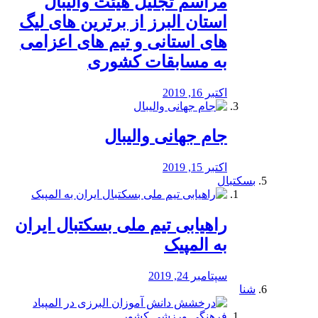
مراسم تجلیل هیئت والیبال
استان البرز از برترین های لیگ
های استانی و تیم های اعزامی
به مسابقات کشوری
اکتبر 16, 2019
جام جهانی والیبال
اکتبر 15, 2019
بسکتبال
راهیابی تیم ملی بسکتبال ایران
به المپیک
سپتامبر 24, 2019
شنا