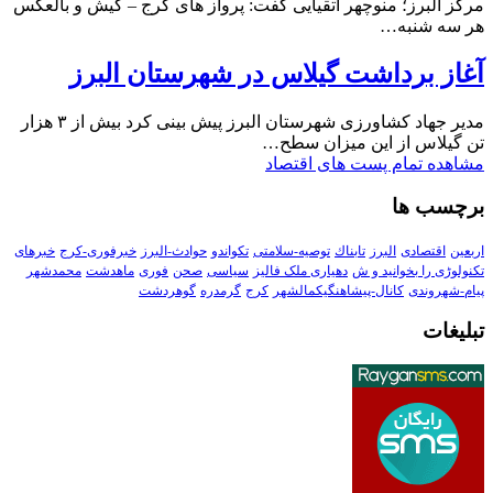
مرکز البرز؛ منوچهر اتقیایی گفت: پرواز های کرج – کیش و بالعکس
هر سه شنبه…
آغاز برداشت گیلاس در شهرستان البرز
مدیر جهاد کشاورزی شهرستان البرز پیش بینی کرد بیش از ۳ هزار
تن گیلاس از این میزان سطح…
مشاهده تمام پست های اقتصاد
برچسب ها
اربعین
اقتصادی
البرز
تابناك
توصیه-سلامتی
تکواندو
حوادث-البرز
خبرفوری-کرج
خبرهای
تکنولوڑی را بخوانید و ش
دهیاری ملک فالیز
سیاسی
صحن
فوری
ماهدشت
محمدشهر
پیام-شهروندی
کانال-پیشاهنگیکمالشهر
کرج
گرمدره
گوهردشت
تبلیغات