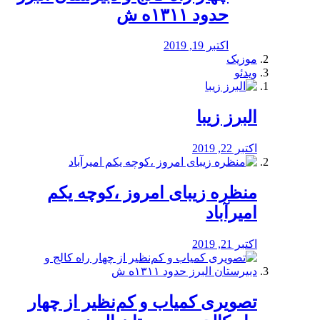
حدود ۱۳۱۱ه ش
اکتبر 19, 2019
موزیک
ویدئو
البرز زیبا
اکتبر 22, 2019
منظره‌‌ زیبای امروز ،کوچه یکم
امیرآباد
اکتبر 21, 2019
️تصویری کمیاب و کم‌نظیر از چهار