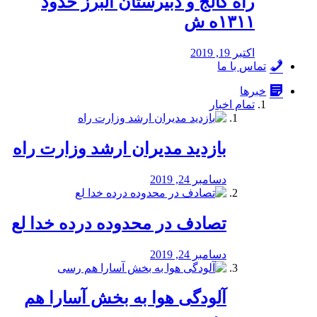
راه كالج و دبيرستان البرز حدود
۱۳۱۱ه ش
اکتبر 19, 2019
تماس با ما
خبرها
تمام اخبار
بازدید مدیران ارشد وزارت راه
دسامبر 24, 2019
تصادف در محدوده درده خدا لع
دسامبر 24, 2019
آلودگی هوا به بخش آسارا هم