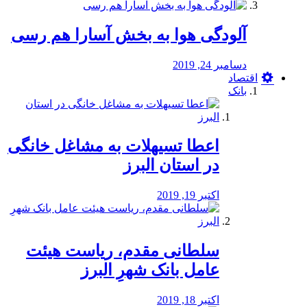
آلودگی هوا به بخش آسارا هم رسی
دسامبر 24, 2019
اقتصاد
بانک
️اعطا تسیهلات به مشاغل خانگی
در استان البرز
اکتبر 19, 2019
سلطانی مقدم، ریاست هیئت
عامل بانک شهرِ البرز
اکتبر 18, 2019