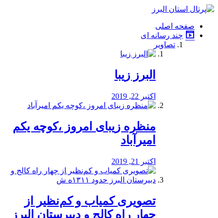
فصد
خون
صفحه اصلی
شرق
چند رسانه ای
تهران
تصاویر
خشکشویی
تصفیه
آب
البرز زیبا
طراحی
سایت
و
اکتبر 22, 2019
سئو
vip
منظره‌‌ زیبای امروز ،کوچه یکم
امیرآباد
اکتبر 21, 2019
️تصویری کمیاب و کم‌نظیر از
چهار راه كالج و دبيرستان البرز