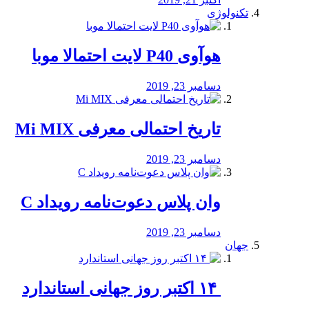
تکنولوژی
هوآوی P40 لایت احتمالا موبا
دسامبر 23, 2019
تاریخ احتمالی معرفی Mi MIX
دسامبر 23, 2019
وان پلاس دعوت‌نامه رویداد C
دسامبر 23, 2019
جهان
‏ ۱۴ اکتبر روز جهانی استاندارد