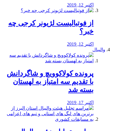
اکتبر 12, 2019
از فوتبالیست لژیونر کرجی چه
خبر؟
اکتبر 12, 2019
والیبال
پرونده کولاکوویچ و شاگردانش
با تقدیم سه امتیاز به لهستان
بسته شد
اکتبر 17, 2019