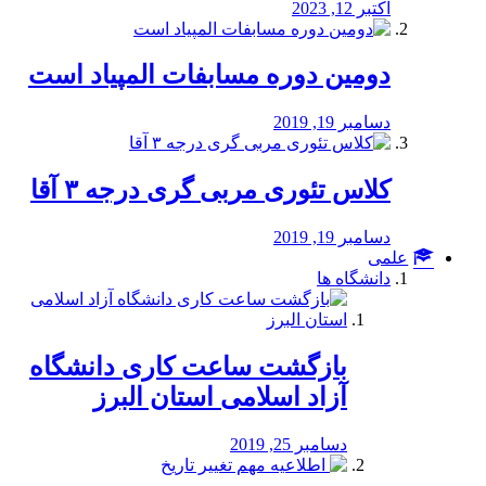
اکتبر 12, 2023
دومین دوره مسابفات المپیاد است
دسامبر 19, 2019
کلاس تئوری مربی گری درجه ۳ آقا
دسامبر 19, 2019
علمی
دانشگاه ها
بازگشت ساعت کاری دانشگاه
آزاد اسلامی استان البرز
دسامبر 25, 2019