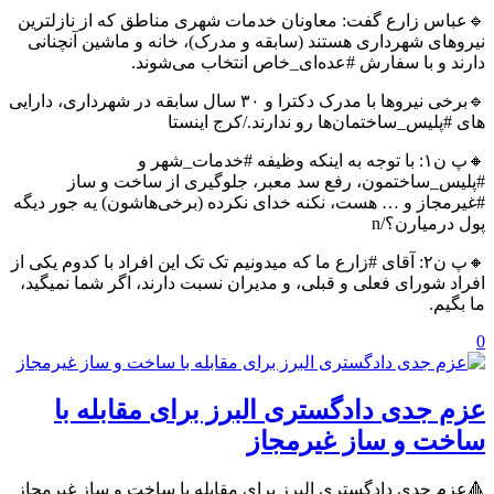
🔹عباس زارع گفت: معاونان خدمات شهری مناطق که از نازلترین
نیروهای شهرداری هستند (سابقه و مدرک)، خانه و ماشین آنچنانی
دارند و با سفارش #عده‌ای_خاص انتخاب می‌شوند.
🔹برخی نیروها با مدرک دکترا و ۳۰ سال سابقه در شهرداری، دارایی
های #پلیس_ساختمان‌ها رو ندارند./کرج اینستا
🔸پ ن۱: با توجه به اینکه وظیفه #خدمات_شهر و
#پلیس_ساختمون، رفع سد معبر، جلوگیری از ساخت و ساز
#غیرمجاز و … هست، نکنه خدای نکرده (برخی‌هاشون) یه جور دیگه
پول درمیارن؟/n
🔸پ ن۲: آقای #زارع ما که میدونیم تک تک این افراد با کدوم یکی از
افراد شورای فعلی و قبلی، و مدیران نسبت دارند، اگر شما نمیگید،
ما بگیم.
0
عزم جدی دادگستری البرز برای مقابله با
ساخت و ساز غیرمجاز
🔺عزم جدی دادگستری البرز برای مقابله با ساخت و ساز غیرمجاز