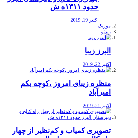
حدود ۱۳۱۱ه ش
اکتبر 19, 2019
موزیک
ویدئو
البرز زیبا
اکتبر 22, 2019
منظره‌‌ زیبای امروز ،کوچه یکم
امیرآباد
اکتبر 21, 2019
️تصویری کمیاب و کم‌نظیر از چهار