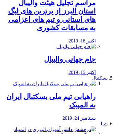
مراسم تجلیل هیئت والیبال
استان البرز از برترین های لیگ
های استانی و تیم های اعزامی
به مسابقات کشوری
اکتبر 16, 2019
جام جهانی والیبال
اکتبر 15, 2019
بسکتبال
راهیابی تیم ملی بسکتبال ایران
به المپیک
سپتامبر 24, 2019
شنا