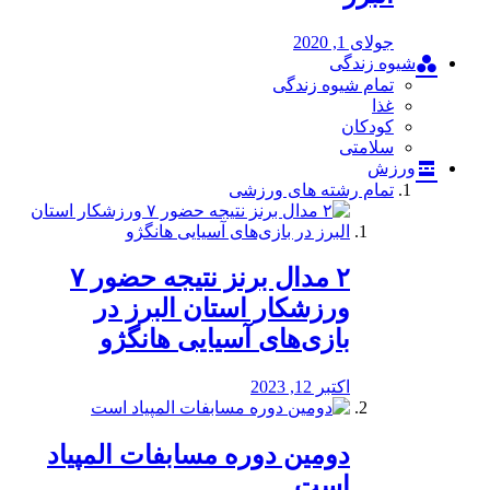
جولای 1, 2020
شیوه زندگی
تمام شیوه زندگی
غذا
کودکان
سلامتی
ورزش
تمام رشته های ورزشی
۲ مدال برنز نتیجه حضور ۷
ورزشکار استان البرز در
بازی‌های آسیایی هانگژو
اکتبر 12, 2023
دومین دوره مسابفات المپیاد
است