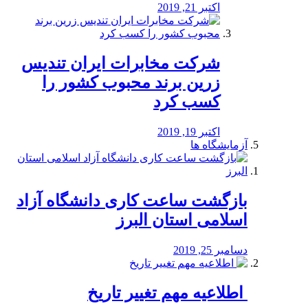
اکتبر 21, 2019
شرکت مخابرات ایران تندیس
زرین برند محبوب کشور را
کسب کرد
اکتبر 19, 2019
آزمایشگاه ها
بازگشت ساعت کاری دانشگاه آزاد
اسلامی استان البرز
دسامبر 25, 2019
️ اطلاعیه مهم تغییر تاریخ