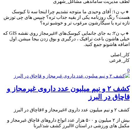
لطف مدیریت ساماندهی مشاغل_شهری
🔸پ ن۱: آقای وحیدی ما متوجه نشدیم چرا اینجا سه تا کیوسک
هست؟ رنگ روزنامه یکی از بقیه جذاب تره؟ چیپس های چی توزش
تازه تره یا سیگارشون مرغوب تر و خوشبو تره؟
🔸پ ن۲: به جای جانمایی کیوسک‌های #غیرمجاز روی نقشه GIS که
خیلی هاشون باعث ترافیک ، درگیری و بوق زدن بیجا میشن, اول
اضافه هاشونو جمع کنید.
کار_اصلی
کار_فرعی
0
کشف ۲ و نیم میلیون عدد داروی غیرمجاز و
قاچاق در البرز
کشف ۲ و نیم میلیون عدد داروی #غیرمجاز و #قاچاق در البرز
بیش از ۲ میلیون و ۵۰۰ هزار عدد انواع داروهای قاچاق غیرمجاز و
مکمل های ورزشی در استان #البرز کشف شد/ایرنا