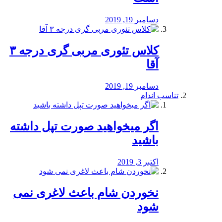
دسامبر 19, 2019
کلاس تئوری مربی گری درجه ۳
آقا
دسامبر 19, 2019
تناسب اندام
اگر میخواهید صورت تپل داشته
باشید
اکتبر 3, 2019
نخوردن شام باعث لاغری نمی
‌شود