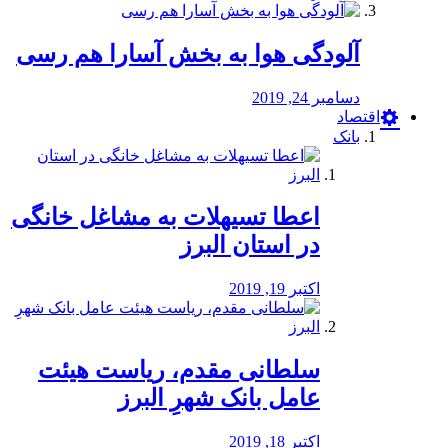
آلودگی هوا به بخش آسارا هم رسی
دسامبر 24, 2019
اقتصاد
بانک
️اعطا تسیهلات به مشاغل خانگی
در استان البرز
اکتبر 19, 2019
سلطانی مقدم، ریاست هیئت
عامل بانک شهرِ البرز
اکتبر 18, 2019