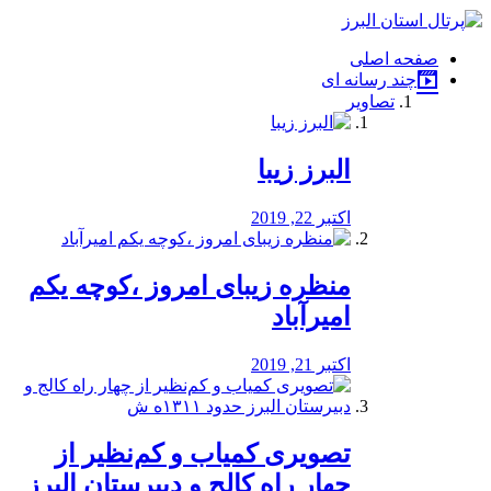
فصد
خون
صفحه اصلی
شرق
چند رسانه ای
تهران
تصاویر
خشکشویی
تصفیه
آب
البرز زیبا
طراحی
سایت
و
اکتبر 22, 2019
سئو
vip
منظره‌‌ زیبای امروز ،کوچه یکم
امیرآباد
اکتبر 21, 2019
️تصویری کمیاب و کم‌نظیر از
چهار راه كالج و دبيرستان البرز