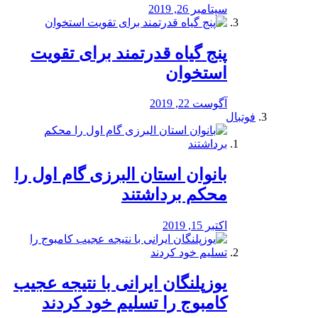
سپتامبر 26, 2019
پنج گیاه قدرتمند برای تقویت
استخوان
آگوست 22, 2019
فوتبال
بانوان استان البرزی گام اول را
محكم برداشتند
اکتبر 15, 2019
یوزپلنگان ایرانی با نتیجه عجیب
کامبوج را تسلیم خود کردند