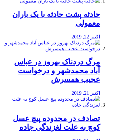
️حادثه پشت حادثه با یک باران
معمولی
اکتبر 22, 2019
مرگ دردناک بهروز در عباس
آباد محمدشهر و درخواست
عجیب همسرش
اکتبر 21, 2019
تصادف در محدوده پیچ عسل
کوچ به علت لغزندگی جاده