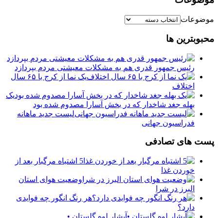
موضوعات
محبوبترین ها
رئیس جمهور قدری هم به مشکلات معیشتی مردم بپردازد
یک نما از کرج با ۶۵ سال
اختلاف
یک
بهله جغد شاخدار که در بخش آسارا مصدوم شده بود
لیست جدید ماهانه
فدراسیون جهانی
پست های تصادفی
5 اشتباه مرگبار بعد از
خوردن غذا
وضعیت هوای استان
البرز در شرا
هر رنگ انگور چه فوایدی
دارد؟
آبشار لوه گلستان •