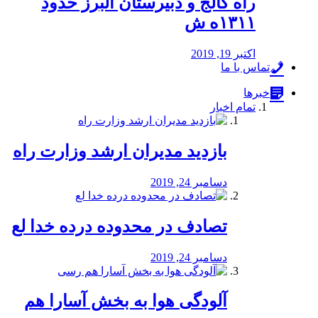
راه كالج و دبيرستان البرز حدود
۱۳۱۱ه ش
اکتبر 19, 2019
تماس با ما
خبرها
تمام اخبار
بازدید مدیران ارشد وزارت راه
دسامبر 24, 2019
تصادف در محدوده درده خدا لع
دسامبر 24, 2019
آلودگی هوا به بخش آسارا هم