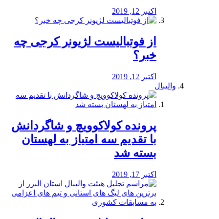
اکتبر 12, 2019
از فوتبالیست لژیونر کرجی چه
خبر؟
اکتبر 12, 2019
والیبال
پرونده کولاکوویچ و شاگردانش
با تقدیم سه امتیاز به لهستان
بسته شد
اکتبر 17, 2019