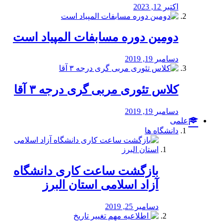
اکتبر 12, 2023
دومین دوره مسابفات المپیاد است
دسامبر 19, 2019
کلاس تئوری مربی گری درجه ۳ آقا
دسامبر 19, 2019
علمی
دانشگاه ها
بازگشت ساعت کاری دانشگاه
آزاد اسلامی استان البرز
دسامبر 25, 2019