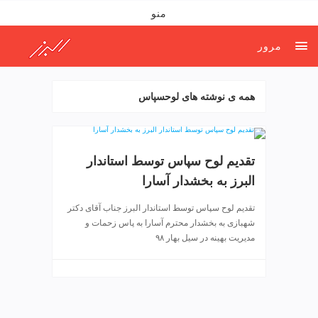
ف
منو
ص
د
مرور
خ
و
ن
همه ی نوشته های لوحسپاس
ش
ر
ق
ت
تقدیم لوح سپاس توسط استاندار
ه
البرز به بخشدار آسارا
ر
ا
تقدیم لوح سپاس توسط استاندار البرز جناب آقای دکتر
ن
شهبازی به بخشدار محترم آسارا به پاس زحمات و
خ
مدیریت بهینه در سیل بهار ۹۸
ش
ک
ش
و
ی