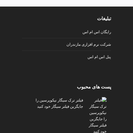
ی
ت
ص
تبلیغات
ف
ی
رایگان اس ام اس
ه
آ
شرکت نرم افزاری مازندران
ب
ط
پنل اس ام اس
ر
ا
ح
ی
پست های محبوب
س
ا
ی
فیلتر ترک سیگار نیکوپرسین را
ت
جایگزین فیلتر سیگار خود کنید
و
س
ئ
و