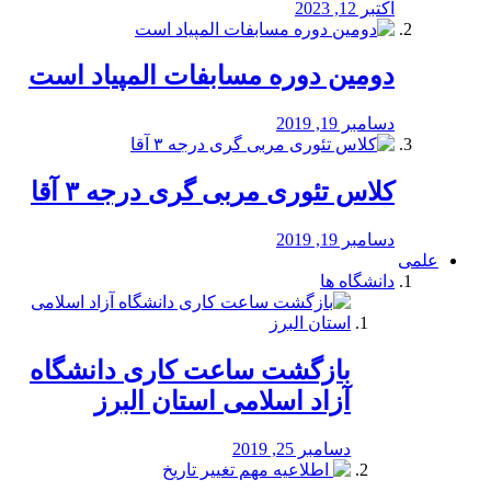
اکتبر 12, 2023
دومین دوره مسابفات المپیاد است
دسامبر 19, 2019
کلاس تئوری مربی گری درجه ۳ آقا
دسامبر 19, 2019
علمی
دانشگاه ها
بازگشت ساعت کاری دانشگاه
آزاد اسلامی استان البرز
دسامبر 25, 2019