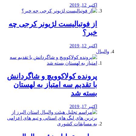
اکتبر 12, 2019
از فوتبالیست لژیونر کرجی چه
خبر؟
اکتبر 12, 2019
والیبال
پرونده کولاکوویچ و شاگردانش
با تقدیم سه امتیاز به لهستان
بسته شد
اکتبر 17, 2019