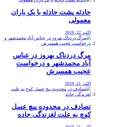
️حادثه پشت حادثه با یک باران
معمولی
اکتبر 22, 2019
مرگ دردناک بهروز در عباس
آباد محمدشهر و درخواست
عجیب همسرش
اکتبر 21, 2019
تصادف در محدوده پیچ عسل
کوچ به علت لغزندگی جاده
اکتبر 21, 2019