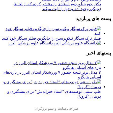
دکتر جورجیا پردوم اسنادی را منتشر کرده که از لحاظ
ژنتیکی وجود آدم و حوا را ثابت میکند
پست های پربازدید
فیلتر ترک سیگار نیکوپرسین را جایگزین فیلتر سیگار خود کنید
دانشگاه علوم پزشکی البرز
پستهای اخیر
۲ مدال برنز نتیجه حضور ۷ ورزشکار استان البرز در بازی‌های
آسیایی هانگژو
طب سنتی| توصیه‌‌های “استاد خیراندیش” برای پیشگیری و
درمان “کرونا”