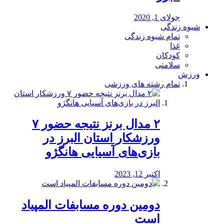
جولای 1, 2020
شیوه زندگی
تمام شیوه زندگی
غذا
کودکان
سلامتی
ورزش
تمام رشته های ورزشی
۲ مدال برنز نتیجه حضور ۷
ورزشکار استان البرز در
بازی‌های آسیایی هانگژو
اکتبر 12, 2023
دومین دوره مسابفات المپیاد
است