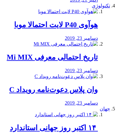
تکنولوژی
هوآوی P40 لایت احتمالا موبا
دسامبر 23, 2019
تاریخ احتمالی معرفی Mi MIX
دسامبر 23, 2019
وان پلاس دعوت‌نامه رویداد C
دسامبر 23, 2019
جهان
‏ ۱۴ اکتبر روز جهانی استاندارد