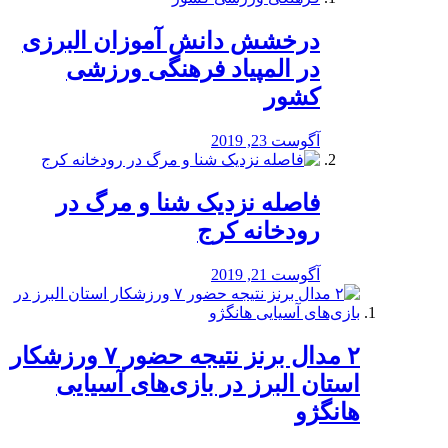
درخشش دانش آموزان البرزی
در المپیاد فرهنگی ورزشی
کشور
آگوست 23, 2019
️فاصله نزدیک شنا و مرگ در
رودخانه کرج
آگوست 21, 2019
۲ مدال برنز نتیجه حضور ۷ ورزشکار
استان البرز در بازی‌های آسیایی
هانگژو