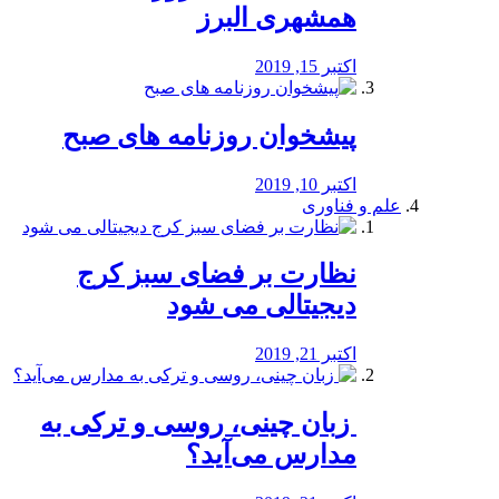
همشهری البرز
اکتبر 15, 2019
پیشخوان روزنامه های صبح
اکتبر 10, 2019
علم و فناوری
نظارت بر فضای سبز کرج
دیجیتالی می شود
اکتبر 21, 2019
️ زبان چینی، روسی و ترکی به
مدارس می‌آید؟