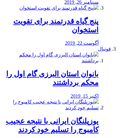
سپتامبر 26, 2019
پنج گیاه قدرتمند برای تقویت
استخوان
آگوست 22, 2019
فوتبال
بانوان استان البرزی گام اول را
محكم برداشتند
اکتبر 15, 2019
یوزپلنگان ایرانی با نتیجه عجیب
کامبوج را تسلیم خود کردند