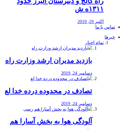
راه كالج و دبيرستان البرز حدود
۱۳۱۱ه ش
اکتبر 19, 2019
تماس با ما
خبرها
تمام اخبار
بازدید مدیران ارشد وزارت راه
دسامبر 24, 2019
تصادف در محدوده درده خدا لع
دسامبر 24, 2019
آلودگی هوا به بخش آسارا هم