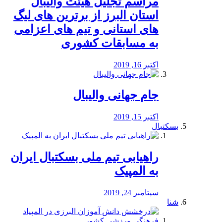
مراسم تجلیل هیئت والیبال
استان البرز از برترین های لیگ
های استانی و تیم های اعزامی
به مسابقات کشوری
اکتبر 16, 2019
جام جهانی والیبال
اکتبر 15, 2019
بسکتبال
راهیابی تیم ملی بسکتبال ایران
به المپیک
سپتامبر 24, 2019
شنا