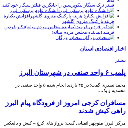
فیلتر ترک سیگار نیکوپرسین را جایگزین فیلتر سیگار خود کنید
دانشگاه علوم پزشکی البرز
افزایش یکبارۀ
هزینه پارکینگ متروی گلشهر
دكتر فردين
فرمند (نماينده مجلس مردم میانه)
سخنان بزرگان
اخبار اقتصادی استان
بیشتر
پلمب ۶ واحد صنفی در شهرستان البرز
محمد نصیری گفت: در ۴۵ بازدید انجام شده ۵ واحد صنفی در
محمدیه و یک…
مسافران کرجی امروز از فرودگاه پیام البرز
راهی کیش شدند
مرکز البرز؛ منوچهر اتقیایی گفت: پرواز های کرج – کیش و بالعکس