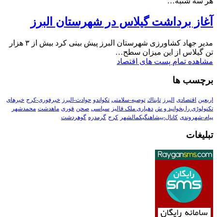
هر سه شنبه…
آغاز برداشت گیلاس در شهرستان البرز
مدیر جهاد کشاورزی شهرستان البرز پیش بینی کرد بیش از ۳ هزار
تن گیلاس از این میزان سطح…
مشاهده تمام پست های اقتصاد
برچسب ها
اربعین
اقتصادی
البرز
تابناك
توصیه-سلامتی
تکواندو
حوادث-البرز
خبرفوری-کرج
خبرهای
تکنولوڑی را بخوانید و ش
دهیاری ملک فالیز
سیاسی
صحن
فوری
ماهدشت
محمدشهر
پیام-شهروندی
کانال-پیشاهنگیکمالشهر
کرج
گرمدره
گوهردشت
تبلیغات