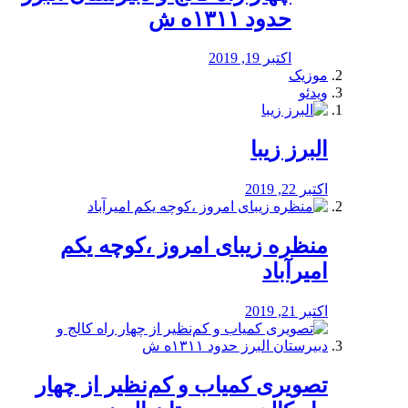
حدود ۱۳۱۱ه ش
اکتبر 19, 2019
موزیک
ویدئو
البرز زیبا
اکتبر 22, 2019
منظره‌‌ زیبای امروز ،کوچه یکم
امیرآباد
اکتبر 21, 2019
️تصویری کمیاب و کم‌نظیر از چهار