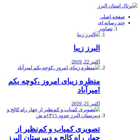
فصد
خون
صفحه اصلی
شرق
چند رسانه ای
تهران
تصاویر
خشکشویی
تصفیه
آب
البرز زیبا
طراحی
سایت
و
اکتبر 22, 2019
سئو
vip
منظره‌‌ زیبای امروز ،کوچه یکم
امیرآباد
اکتبر 21, 2019
️تصویری کمیاب و کم‌نظیر از
چهار راه كالج و دبيرستان البرز