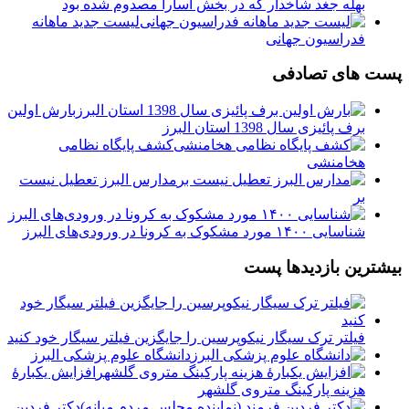
بهله جغد شاخدار که در بخش آسارا مصدوم شده بود
لیست جدید ماهانه
فدراسیون جهانی
پست های تصادفی
بارش اولین
برف پائیزی سال 1398 استان البرز
کشف پایگاه نظامی
هخامنشی
مدارس البرز تعطیل نیست
بر
شناسایی ۱۴۰۰ مورد مشکوک به کرونا در ورودی‌های البرز
بیشترین بازدیدها پست
فیلتر ترک سیگار نیکوپرسین را جایگزین فیلتر سیگار خود کنید
دانشگاه علوم پزشکی البرز
افزایش یکبارۀ
هزینه پارکینگ متروی گلشهر
دكتر فردين