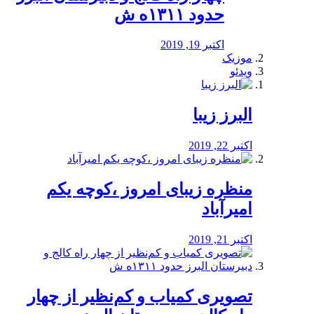
حدود ۱۳۱۱ه ش
اکتبر 19, 2019
موزیک
ویدئو
البرز زیبا
اکتبر 22, 2019
منظره‌‌ زیبای امروز ،کوچه یکم
امیرآباد
اکتبر 21, 2019
️تصویری کمیاب و کم‌نظیر از چهار