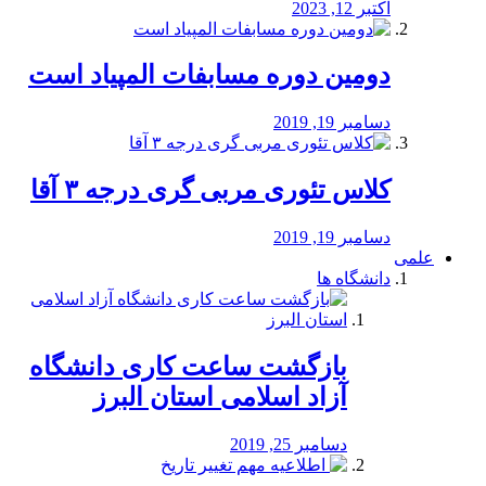
اکتبر 12, 2023
دومین دوره مسابفات المپیاد است
دسامبر 19, 2019
کلاس تئوری مربی گری درجه ۳ آقا
دسامبر 19, 2019
علمی
دانشگاه ها
بازگشت ساعت کاری دانشگاه
آزاد اسلامی استان البرز
دسامبر 25, 2019