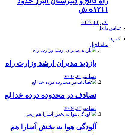
راه كالج و دبيرستان البرز حدود
۱۳۱۱ه ش
اکتبر 19, 2019
تماس با ما
خبرها
تمام اخبار
بازدید مدیران ارشد وزارت راه
دسامبر 24, 2019
تصادف در محدوده درده خدا لع
دسامبر 24, 2019
آلودگی هوا به بخش آسارا هم