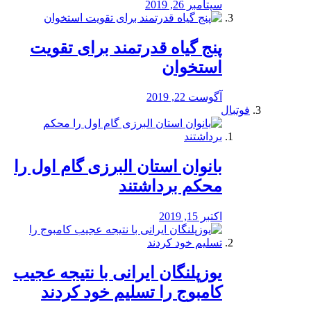
سپتامبر 26, 2019
پنج گیاه قدرتمند برای تقویت
استخوان
آگوست 22, 2019
فوتبال
بانوان استان البرزی گام اول را
محكم برداشتند
اکتبر 15, 2019
یوزپلنگان ایرانی با نتیجه عجیب
کامبوج را تسلیم خود کردند