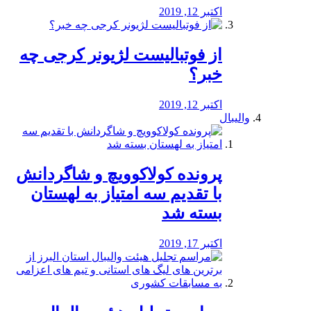
اکتبر 12, 2019
از فوتبالیست لژیونر کرجی چه
خبر؟
اکتبر 12, 2019
والیبال
پرونده کولاکوویچ و شاگردانش
با تقدیم سه امتیاز به لهستان
بسته شد
اکتبر 17, 2019