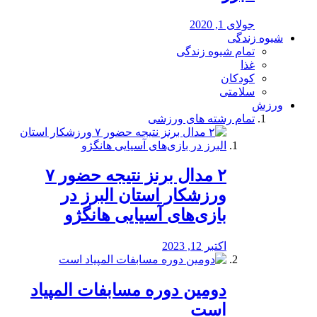
جولای 1, 2020
شیوه زندگی
تمام شیوه زندگی
غذا
کودکان
سلامتی
ورزش
تمام رشته های ورزشی
۲ مدال برنز نتیجه حضور ۷
ورزشکار استان البرز در
بازی‌های آسیایی هانگژو
اکتبر 12, 2023
دومین دوره مسابفات المپیاد
است