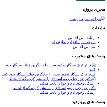
مجزی پروژه
تبلیغات
رایگان اس ام اس
شرکت نرم افزاری مازندران
پنل اس ام اس
پست های محبوب
فیلتر ترک سیگار نیکوپرسین را جایگزین فیلتر سیگار خود کنید
دکتر جورجیا پردوم اسنادی را منتشر کرده که از لحاظ
ژنتیکی وجود آدم و حوا را ثابت میکند
پست های پربازدید