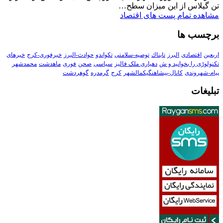
تن گیلاس از این میزان سطح…
مشاهده تمام پست های اقتصاد
برچسب ها
اربعین
اقتصادی
البرز
تابناك
توصیه-سلامتی
تکواندو
حوادث-البرز
خبرفوری-کرج
خبرهای
تکنولوڑی را بخوانید و ش
دهیاری ملک فالیز
سیاسی
صحن
فوری
ماهدشت
محمدشهر
پیام-شهروندی
کانال-پیشاهنگیکمالشهر
کرج
گرمدره
گوهردشت
تبلیغات