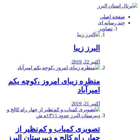
فصد
خون
صفحه اصلی
شرق
چند رسانه ای
تهران
تصاویر
خشکشویی
تصفیه
آب
البرز زیبا
طراحی
سایت
و
اکتبر 22, 2019
سئو
vip
منظره‌‌ زیبای امروز ،کوچه یکم
امیرآباد
اکتبر 21, 2019
️تصویری کمیاب و کم‌نظیر از
چهار راه كالج و دبيرستان البرز