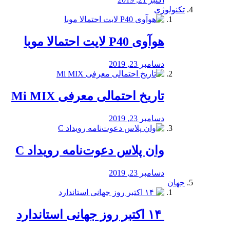
تکنولوژی
هوآوی P40 لایت احتمالا موبا
دسامبر 23, 2019
تاریخ احتمالی معرفی Mi MIX
دسامبر 23, 2019
وان پلاس دعوت‌نامه رویداد C
دسامبر 23, 2019
جهان
‏ ۱۴ اکتبر روز جهانی استاندارد