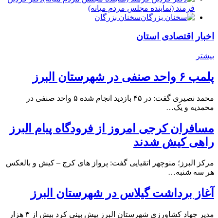
فرمند (نماينده مجلس مردم میانه)
سخنان بزرگان
اخبار اقتصادی استان
بیشتر
پلمب ۶ واحد صنفی در شهرستان البرز
محمد نصیری گفت: در ۴۵ بازدید انجام شده ۵ واحد صنفی در
محمدیه و یک…
مسافران کرجی امروز از فرودگاه پیام البرز
راهی کیش شدند
مرکز البرز؛ منوچهر اتقیایی گفت: پرواز های کرج – کیش و بالعکس
هر سه شنبه…
آغاز برداشت گیلاس در شهرستان البرز
مدیر جهاد کشاورزی شهرستان البرز پیش بینی کرد بیش از ۳ هزار