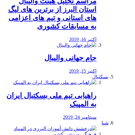
مراسم تجلیل هیئت والیبال
استان البرز از برترین های لیگ
های استانی و تیم های اعزامی
به مسابقات کشوری
اکتبر 16, 2019
جام جهانی والیبال
اکتبر 15, 2019
بسکتبال
راهیابی تیم ملی بسکتبال ایران
به المپیک
سپتامبر 24, 2019
شنا