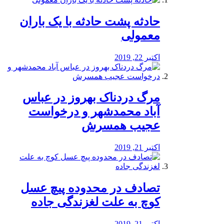
️حادثه پشت حادثه با یک باران
معمولی
اکتبر 22, 2019
مرگ دردناک بهروز در عباس
آباد محمدشهر و درخواست
عجیب همسرش
اکتبر 21, 2019
تصادف در محدوده پیچ عسل
کوچ به علت لغزندگی جاده
اکتبر 21, 2019