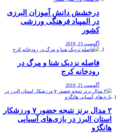
درخشش دانش آموزان البرزی
در المپیاد فرهنگی ورزشی
کشور
آگوست 23, 2019
️فاصله نزدیک شنا و مرگ در
رودخانه کرج
آگوست 21, 2019
۲ مدال برنز نتیجه حضور ۷ ورزشکار
استان البرز در بازی‌های آسیایی
هانگژو