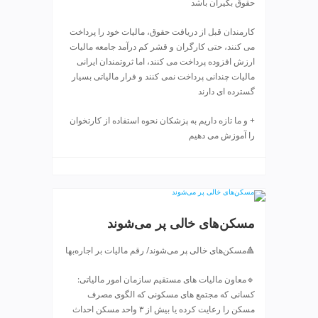
حقوق بگیران باشد
ی
ت
کارمندان قبل از دریافت حقوق، مالیات خود را پرداخت
ص
می کنند، حتی کارگران و قشر کم درآمد جامعه مالیات
ف
ارزش افزوده پرداخت می کنند، اما ثروتمندان ایرانی
ی
مالیات چندانی پرداخت نمی کنند و فرار مالیاتی بسیار
ه
گسترده ای دارند
آ
ب
+ و ما تازه داریم به پزشکان نحوه استفاده از کارتخوان
ط
را آموزش می دهیم ️
ر
ا
ح
ی
س
مسکن‌های خالی پر می‌شوند
ا
ی
🔺مسکن‌های خالی پر می‌شوند/ رقم مالیات بر اجاره‌بها
ت
و
🔹معاون مالیات های مستقیم سازمان امور مالیاتی:
س
کسانی که مجتمع های مسکونی که الگوی مصرف
ئ
مسکن را رعایت کرده یا بیش از ۳ واحد مسکن احداث
و