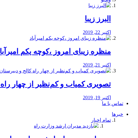
البرز زیبا
اکتبر 22, 2019
منظره‌‌ زیبای امروز ،کوچه یکم امیرآبا
اکتبر 21, 2019
️تصویری کمیاب و کم‌نظیر از چهار راه كالج
اکتبر 19, 2019
تماس با ما
خبرها
تمام اخبار