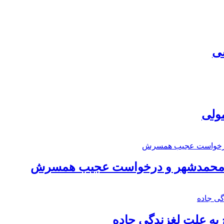
سی
مولی
اد محمدشهر و درخواست عجیب همسرش
به علت لغزندگی جاده