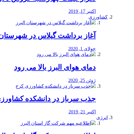
اکتبر 17, 2019
کشاورزی
آغاز برداشت گیلاس در شهرستان 
جولای 1, 2020
دمای هوای البرز بالا می رود
ژوئن 25, 2020
جذب سرباز در دانشکده کشاورز
اکتبر 21, 2019
انرژی