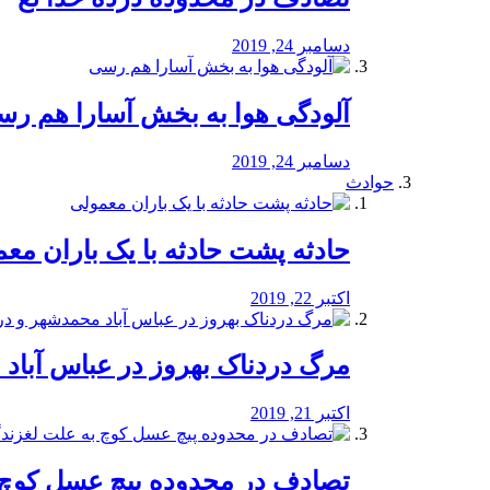
دسامبر 24, 2019
آلودگی هوا به بخش آسارا هم ر
دسامبر 24, 2019
حوادث
️حادثه پشت حادثه با یک باران مع
اکتبر 22, 2019
مرگ دردناک بهروز در عباس آب
اکتبر 21, 2019
تصادف در محدوده پیچ عسل کوچ 