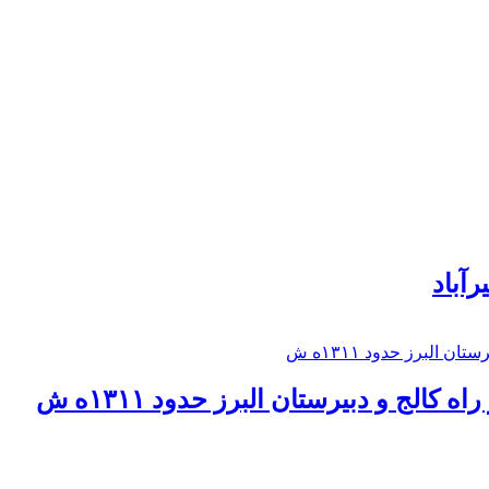
رآباد
كالج و دبيرستان البرز حدود ۱۳۱۱ه ش