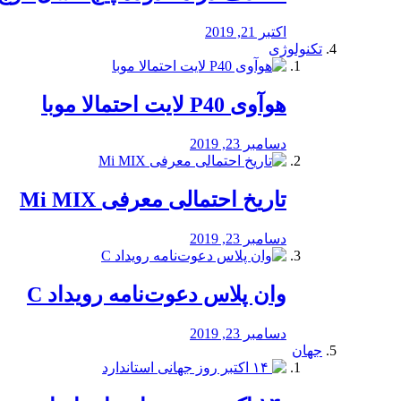
اکتبر 21, 2019
تکنولوژی
هوآوی P40 لایت احتمالا موبا
دسامبر 23, 2019
تاریخ احتمالی معرفی Mi MIX
دسامبر 23, 2019
وان پلاس دعوت‌نامه رویداد C
دسامبر 23, 2019
جهان