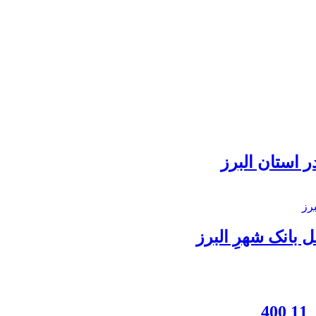
 استان البرز
بانک شهرِ البرز
4