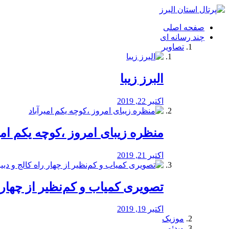
فصد
خون
صفحه اصلی
شرق
چند رسانه ای
تهران
تصاویر
خشکشویی
تصفیه
آب
البرز زیبا
طراحی
سایت
و
اکتبر 22, 2019
سئو
vip
منظره‌‌ زیبای امروز ،کوچه یکم امی
اکتبر 21, 2019
️تصویری کمیاب و کم‌نظیر از چهار راه 
اکتبر 19, 2019
موزیک
ویدئو