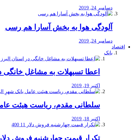
دسامبر 24, 2019
آلودگی هوا به بخش آسارا هم رسی
دسامبر 24, 2019
اقتصاد
بانک
️اعطا تسیهلات به مشاغل خانگی در
اکتبر 19, 2019
سلطانی مقدم، ریاست هیئت عامل 
اکتبر 18, 2019
تکرار قیمت چهارشنبه فروش دلار 11 00