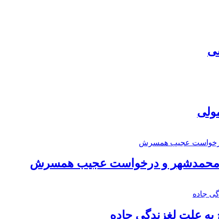
سی
مولی
اد محمدشهر و درخواست عجیب همسرش
به علت لغزندگی جاده