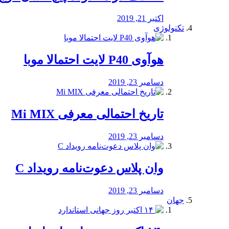
اکتبر 21, 2019
تکنولوژی
هوآوی P40 لایت احتمالا موبا
دسامبر 23, 2019
تاریخ احتمالی معرفی Mi MIX
دسامبر 23, 2019
وان پلاس دعوت‌نامه رویداد C
دسامبر 23, 2019
جهان