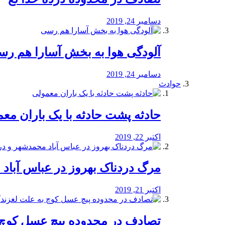
دسامبر 24, 2019
آلودگی هوا به بخش آسارا هم ر
دسامبر 24, 2019
حوادث
️حادثه پشت حادثه با یک باران مع
اکتبر 22, 2019
مرگ دردناک بهروز در عباس آب
اکتبر 21, 2019
تصادف در محدوده پیچ عسل کوچ 