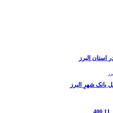
 استان البرز
بانک شهرِ البرز
4