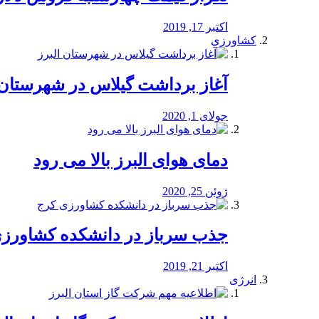
اکتبر 17, 2019
کشاورزی
آغاز برداشت گیلاس در شهرستان 
جولای 1, 2020
دمای هوای البرز بالا می رود
ژوئن 25, 2020
جذب سرباز در دانشکده کشاورز
اکتبر 21, 2019
انرژی