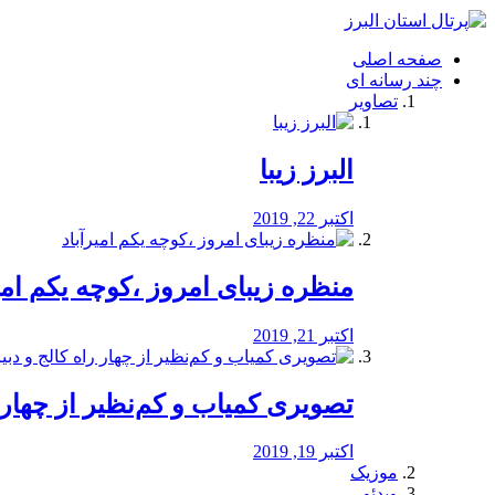
فصد
خون
صفحه اصلی
شرق
چند رسانه ای
تهران
تصاویر
خشکشویی
تصفیه
آب
البرز زیبا
طراحی
سایت
و
اکتبر 22, 2019
سئو
vip
منظره‌‌ زیبای امروز ،کوچه یکم امی
اکتبر 21, 2019
️تصویری کمیاب و کم‌نظیر از چهار راه 
اکتبر 19, 2019
موزیک
ویدئو