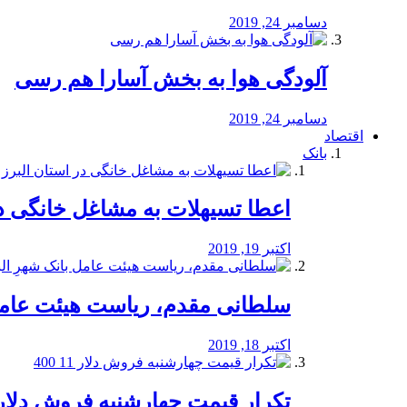
دسامبر 24, 2019
آلودگی هوا به بخش آسارا هم رسی
دسامبر 24, 2019
اقتصاد
بانک
️اعطا تسیهلات به مشاغل خانگی در
اکتبر 19, 2019
سلطانی مقدم، ریاست هیئت عامل 
اکتبر 18, 2019
تکرار قیمت چهارشنبه فروش دلار 11 00