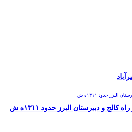
رآباد
كالج و دبيرستان البرز حدود ۱۳۱۱ه ش