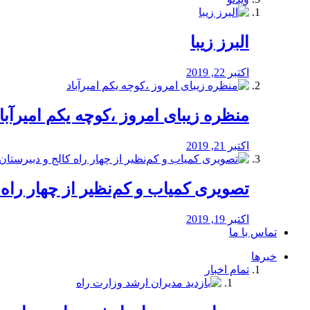
البرز زیبا
اکتبر 22, 2019
منظره‌‌ زیبای امروز ،کوچه یکم امیرآبا
اکتبر 21, 2019
️تصویری کمیاب و کم‌نظیر از چهار راه كالج
اکتبر 19, 2019
تماس با ما
خبرها
تمام اخبار