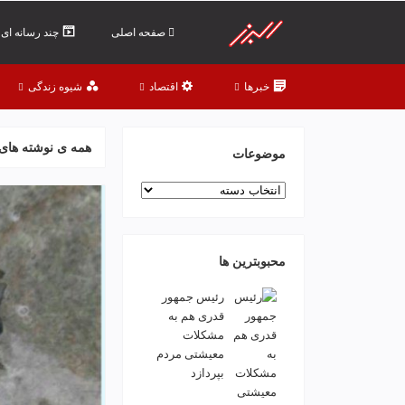
ف
ص
صفحه اصلی
چند رسانه ای
د
خ
خبرها
اقتصاد
شیوه زندگی
و
ن
ش
همه ی نوشته ها
ر
موضوعات
ق
موضوعات
ت
ه
ر
ا
محبوبترین ها
ن
خ
رئیس جمهور
ش
قدری هم به
ک
مشکلات
ش
معیشتی مردم
و
بپردازد
ی