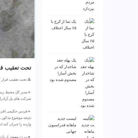
ی
ت
ص
ف
یک نما از کرج با
۶۵ سال اختلاف
ی
ه
آ
ب
ط
یک بهله جغد
ر
تحت تعقیب قرا
شاخدار که در
ا
بخش آسارا
ح
🔺 تحت تعقیب قرار گر
مصدوم شده بود
ی
س
🔹مدیر کل محیط زیست
ا
شرکت های پل آزادراه 
ی
ت
🔹فردین حکیمی افزود
و
نتیجه موضوع مذکور ر
لیست جدید
س
وارده را جبران کند./ت
ماهانه فدراسیون
ئ
جهانی
و