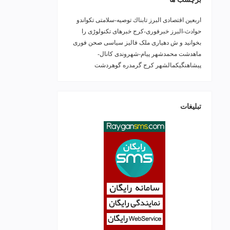
اربعین
اقتصادی
البرز
تابناك
توصیه-سلامتی
تکواندو
حوادث-البرز
خبرفوری-کرج
خبرهای تکنولوڑی را
بخوانید و ش
دهیاری ملک فالیز
سیاسی
صحن
فوری
ماهدشت
محمدشهر
پیام-شهروندی
کانال-
پیشاهنگیکمالشهر
کرج
گرمدره
گوهردشت
تبلیغات