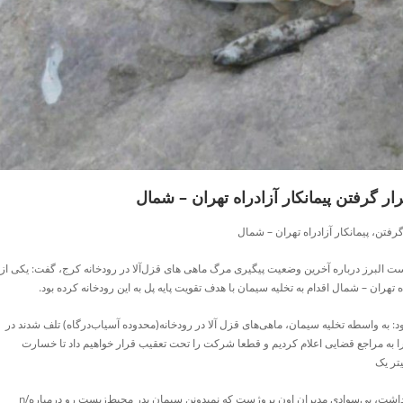
ر گرفتن پیمانکار آزادراه تهران – شمال
فتن، پیمانکار آزادراه تهران – شمال
 البرز درباره آخرین وضعیت پیگیری مرگ ماهی های قزل‌آلا در رودخانه کرج، گفت: یکی از
تهران – شمال اقدام به تخلیه سیمان با هدف تقویت پایه پل به این رودخانه کرده بود.
: به واسطه تخلیه سیمان، ماهی‌های قزل آلا در رودخانه(محدوده آسیاب‌درگاه) تلف شدند در
ا به مراجع قضایی اعلام کردیم و قطعا شرکت را تحت تعقیب قرار خواهیم داد تا خسارت
یتر یک
🔸پ ن: مهمتر از بازداشت، بی‌سوادی مدیران اون پروژست که نمیدونن سیمان پدر محیط‌زیست رو درمیاره/n