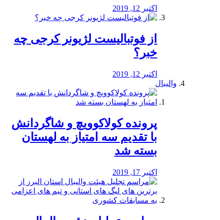
اکتبر 12, 2019
از فوتبالیست لژیونر کرجی چه
خبر؟
اکتبر 12, 2019
والیبال
پرونده کولاکوویچ و شاگردانش
با تقدیم سه امتیاز به لهستان
بسته شد
اکتبر 17, 2019