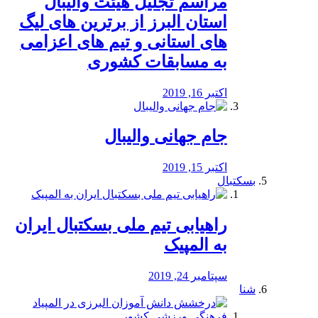
مراسم تجلیل هیئت والیبال
استان البرز از برترین های لیگ
های استانی و تیم های اعزامی
به مسابقات کشوری
اکتبر 16, 2019
جام جهانی والیبال
اکتبر 15, 2019
بسکتبال
راهیابی تیم ملی بسکتبال ایران
به المپیک
سپتامبر 24, 2019
شنا