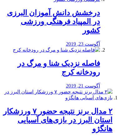
درخشش دانش آموزان البرزی
در المپیاد فرهنگی ورزشی
کشور
آگوست 23, 2019
️فاصله نزدیک شنا و مرگ در
رودخانه کرج
آگوست 21, 2019
۲ مدال برنز نتیجه حضور ۷ ورزشکار
استان البرز در بازی‌های آسیایی
هانگژو