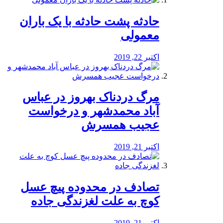
️حادثه پشت حادثه با یک باران
معمولی
اکتبر 22, 2019
مرگ دردناک بهروز در عباس
آباد محمدشهر و درخواست
عجیب همسرش
اکتبر 21, 2019
تصادف در محدوده پیچ عسل
کوچ به علت لغزندگی جاده
اکتبر 21, 2019