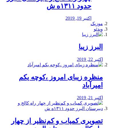
حدود ۱۳۱۱ه ش
اکتبر 19, 2019
موزیک
ویدئو
البرز زیبا
اکتبر 22, 2019
منظره‌‌ زیبای امروز ،کوچه یکم
امیرآباد
اکتبر 21, 2019
️تصویری کمیاب و کم‌نظیر از چهار