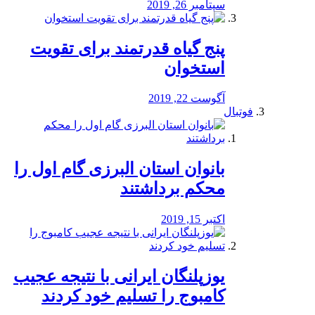
سپتامبر 26, 2019
پنج گیاه قدرتمند برای تقویت
استخوان
آگوست 22, 2019
فوتبال
بانوان استان البرزی گام اول را
محكم برداشتند
اکتبر 15, 2019
یوزپلنگان ایرانی با نتیجه عجیب
کامبوج را تسلیم خود کردند