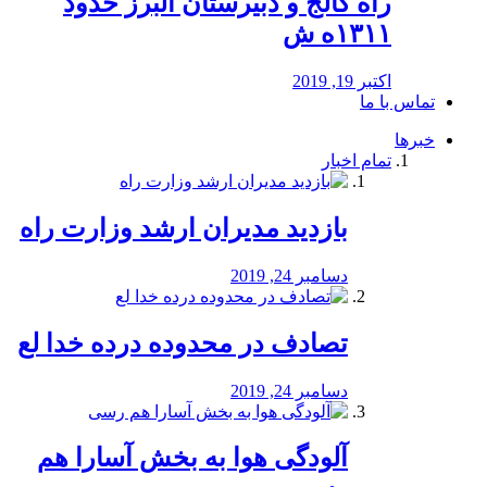
راه كالج و دبيرستان البرز حدود
۱۳۱۱ه ش
اکتبر 19, 2019
تماس با ما
خبرها
تمام اخبار
بازدید مدیران ارشد وزارت راه
دسامبر 24, 2019
تصادف در محدوده درده خدا لع
دسامبر 24, 2019
آلودگی هوا به بخش آسارا هم