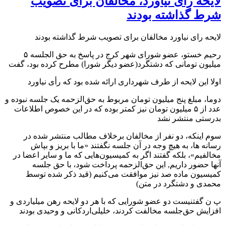
لایحه رای نیاورد، مخالفان برای تصویب
شرط گذاشته بودند
لایحه رای نیاورد مخالفان برای تصویب شرط گذاشته بودند
رحیم خستو، عضو شورای شهر کرج در پاسخ به حق الجلسه ۵
میلیون تومانی که دشتگرد(عضو دیگر شورا) مطرح کرده بود، گفت
اولا این لایحه از طرف شهرداری ارائه شده بود که رأی نیاورد
دوما، مبلغ پنج میلیون تومان مربوط به حق‌‌الزحمه یک جلسه نبوده و
عدد از ۵ میلیون تومان نیز کمتر بوده که در این خصوص اطلاعات
بدرستی منتشر نشد
سوم اینکه، دو نفر از مخالفان برخلاف مطالب منتشر شده در
رسانه ها، به هیچ وجه در آن جلسه نگفتند «ما با بریز و بپاش
مخالفیم»، بلکه گفتند اگر به کمیسیون‌هایی که ما و سایر اعضا در
آنها حضور داریم, این حق‌الزحمه پرداخت شود، با حق جلسه
کمیسیون ماده صد نیز موافقت می‌کنیم (قید ذکر شده توسط
محمدی و دشتگرد در متن)
پ ن گفتنیست دو عضو شورایی که با هر دو لایحه رهن میلیاردی و
افزایش‌ حق‌جلسه مخالفت کردند، خلیلی‌اردکانی و وحیدی بودند