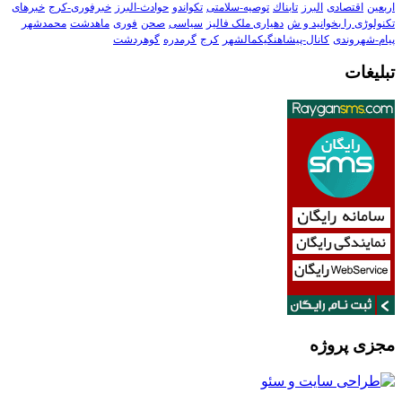
اربعین
اقتصادی
البرز
تابناك
توصیه-سلامتی
تکواندو
حوادث-البرز
خبرفوری-کرج
خبرهای
تکنولوڑی را بخوانید و ش
دهیاری ملک فالیز
سیاسی
صحن
فوری
ماهدشت
محمدشهر
پیام-شهروندی
کانال-پیشاهنگیکمالشهر
کرج
گرمدره
گوهردشت
تبلیغات
مجزی پروژه