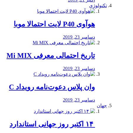
تکنولوژی
هوآوی P40 لایت احتمالا موبا
دسامبر 23, 2019
تاریخ احتمالی معرفی Mi MIX
دسامبر 23, 2019
وان پلاس دعوت‌نامه رویداد C
دسامبر 23, 2019
جهان
‏ ۱۴ اکتبر روز جهانی استاندارد