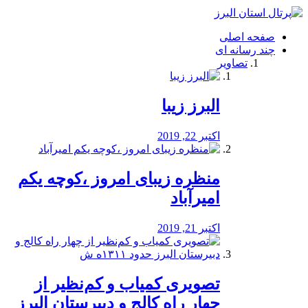
فصد
خون
صفحه اصلی
شرق
چند رسانه ای
تهران
تصاویر
خشکشویی
تصفیه
آب
البرز زیبا
طراحی
سایت
و
اکتبر 22, 2019
سئو
vip
منظره‌‌ زیبای امروز ،کوچه یکم
امیرآباد
اکتبر 21, 2019
️تصویری کمیاب و کم‌نظیر از
چهار راه كالج و دبيرستان البرز