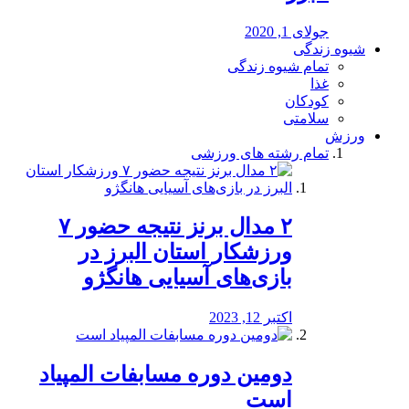
جولای 1, 2020
شیوه زندگی
تمام شیوه زندگی
غذا
کودکان
سلامتی
ورزش
تمام رشته های ورزشی
۲ مدال برنز نتیجه حضور ۷
ورزشکار استان البرز در
بازی‌های آسیایی هانگژو
اکتبر 12, 2023
دومین دوره مسابفات المپیاد
است