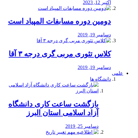
اکتبر 12, 2023
دومین دوره مسابفات المپیاد است
دسامبر 19, 2019
کلاس تئوری مربی گری درجه ۳ آقا
دسامبر 19, 2019
علمی
دانشگاه ها
بازگشت ساعت کاری دانشگاه
آزاد اسلامی استان البرز
دسامبر 25, 2019