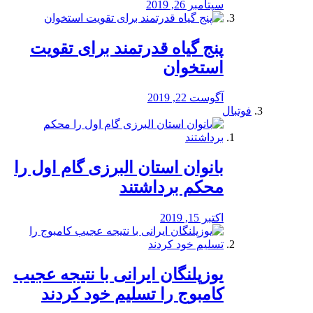
سپتامبر 26, 2019
پنج گیاه قدرتمند برای تقویت
استخوان
آگوست 22, 2019
فوتبال
بانوان استان البرزی گام اول را
محكم برداشتند
اکتبر 15, 2019
یوزپلنگان ایرانی با نتیجه عجیب
کامبوج را تسلیم خود کردند