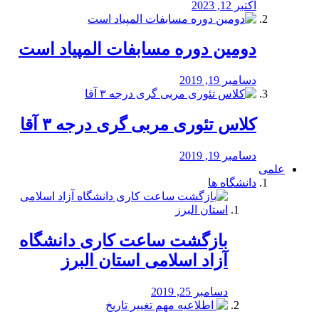
اکتبر 12, 2023
دومین دوره مسابفات المپیاد است
دسامبر 19, 2019
کلاس تئوری مربی گری درجه ۳ آقا
دسامبر 19, 2019
علمی
دانشگاه ها
بازگشت ساعت کاری دانشگاه
آزاد اسلامی استان البرز
دسامبر 25, 2019