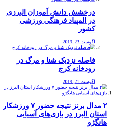
درخشش دانش آموزان البرزی
در المپیاد فرهنگی ورزشی
کشور
آگوست 23, 2019
️فاصله نزدیک شنا و مرگ در
رودخانه کرج
آگوست 21, 2019
۲ مدال برنز نتیجه حضور ۷ ورزشکار
استان البرز در بازی‌های آسیایی
هانگژو