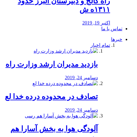
راه كالج و دبيرستان البرز حدود
۱۳۱۱ه ش
اکتبر 19, 2019
تماس با ما
خبرها
تمام اخبار
بازدید مدیران ارشد وزارت راه
دسامبر 24, 2019
تصادف در محدوده درده خدا لع
دسامبر 24, 2019
آلودگی هوا به بخش آسارا هم