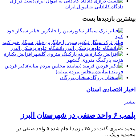
دست درازی
دادگاه کانادایی به اموال ایران
بیشترین بازدیدها پست
فیلتر ترک سیگار نیکوپرسین را جایگزین فیلتر سیگار خود کنید
دانشگاه علوم پزشکی البرز
افزایش یکبارۀ
هزینه پارکینگ متروی گلشهر
دكتر فردين
فرمند (نماينده مجلس مردم میانه)
سخنان بزرگان
اخبار اقتصادی استان
بیشتر
پلمب ۶ واحد صنفی در شهرستان البرز
محمد نصیری گفت: در ۴۵ بازدید انجام شده ۵ واحد صنفی در
محمدیه و یک…