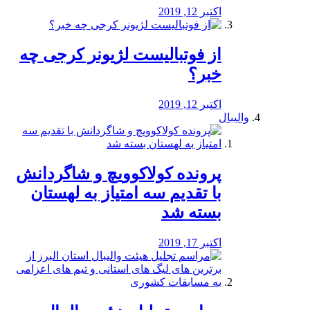
اکتبر 12, 2019
از فوتبالیست لژیونر کرجی چه
خبر؟
اکتبر 12, 2019
والیبال
پرونده کولاکوویچ و شاگردانش
با تقدیم سه امتیاز به لهستان
بسته شد
اکتبر 17, 2019