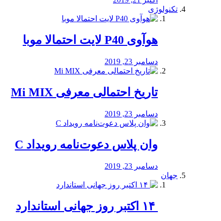
تکنولوژی
هوآوی P40 لایت احتمالا موبا
دسامبر 23, 2019
تاریخ احتمالی معرفی Mi MIX
دسامبر 23, 2019
وان پلاس دعوت‌نامه رویداد C
دسامبر 23, 2019
جهان
‏ ۱۴ اکتبر روز جهانی استاندارد