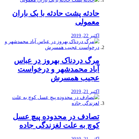
️حادثه پشت حادثه با یک باران
معمولی
اکتبر 22, 2019
مرگ دردناک بهروز در عباس
آباد محمدشهر و درخواست
عجیب همسرش
اکتبر 21, 2019
تصادف در محدوده پیچ عسل
کوچ به علت لغزندگی جاده
اکتبر 21, 2019