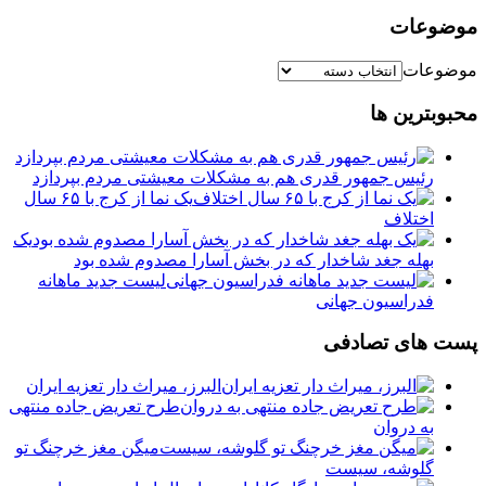
موضوعات
موضوعات
محبوبترین ها
رئیس جمهور قدری هم به مشکلات معیشتی مردم بپردازد
یک نما از کرج با ۶۵ سال
اختلاف
یک
بهله جغد شاخدار که در بخش آسارا مصدوم شده بود
لیست جدید ماهانه
فدراسیون جهانی
پست های تصادفی
البرز، میراث دار تعزیه ایران
طرح تعریض جاده منتهی
به دروان
میگن مغز خرچنگ تو
گلوشه، سيست