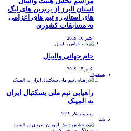
مراسم تجلیل هیئت والیبال
استان البرز از برترین های لیگ
های استانی و تیم های اعزامی
به مسابقات کشوری
اکتبر 16, 2019
جام جهانی والیبال
اکتبر 15, 2019
بسکتبال
راهیابی تیم ملی بسکتبال ایران
به المپیک
سپتامبر 24, 2019
شنا