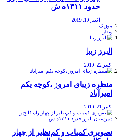
حدود ۱۳۱۱ه ش
اکتبر 19, 2019
موزیک
ویدئو
البرز زیبا
اکتبر 22, 2019
منظره‌‌ زیبای امروز ،کوچه یکم
امیرآباد
اکتبر 21, 2019
️تصویری کمیاب و کم‌نظیر از چهار