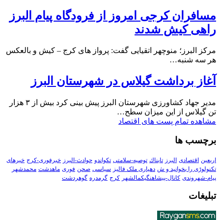
مسافران کرجی امروز از فرودگاه پیام البرز
راهی کیش شدند
مرکز البرز؛ منوچهر اتقیایی گفت: پرواز های کرج – کیش و بالعکس
هر سه شنبه…
آغاز برداشت گیلاس در شهرستان البرز
مدیر جهاد کشاورزی شهرستان البرز پیش بینی کرد بیش از ۳ هزار
تن گیلاس از این میزان سطح…
مشاهده تمام پست های اقتصاد
برچسب ها
اربعین
اقتصادی
البرز
تابناك
توصیه-سلامتی
تکواندو
حوادث-البرز
خبرفوری-کرج
خبرهای
تکنولوڑی را بخوانید و ش
دهیاری ملک فالیز
سیاسی
صحن
فوری
ماهدشت
محمدشهر
پیام-شهروندی
کانال-پیشاهنگیکمالشهر
کرج
گرمدره
گوهردشت
تبلیغات