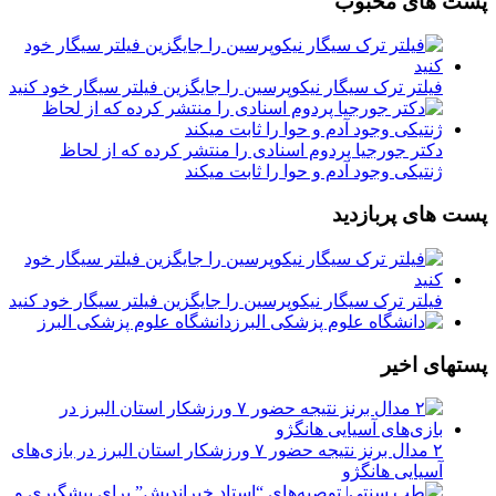
پست های محبوب
فیلتر ترک سیگار نیکوپرسین را جایگزین فیلتر سیگار خود کنید
دکتر جورجیا پردوم اسنادی را منتشر کرده که از لحاظ
ژنتیکی وجود آدم و حوا را ثابت میکند
پست های پربازدید
فیلتر ترک سیگار نیکوپرسین را جایگزین فیلتر سیگار خود کنید
دانشگاه علوم پزشکی البرز
پستهای اخیر
۲ مدال برنز نتیجه حضور ۷ ورزشکار استان البرز در بازی‌های
آسیایی هانگژو