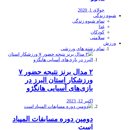
جولای 1, 2020
شیوه زندگی
تمام شیوه زندگی
غذا
کودکان
سلامتی
ورزش
تمام رشته های ورزشی
۲ مدال برنز نتیجه حضور ۷
ورزشکار استان البرز در
بازی‌های آسیایی هانگژو
اکتبر 12, 2023
دومین دوره مسابفات المپیاد
است