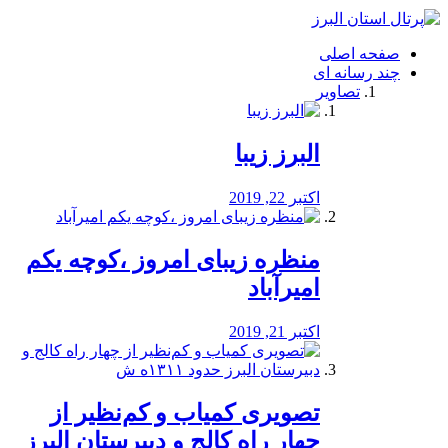
فصد
خون
صفحه اصلی
شرق
چند رسانه ای
تهران
تصاویر
خشکشویی
تصفیه
آب
البرز زیبا
طراحی
سایت
و
اکتبر 22, 2019
سئو
vip
منظره‌‌ زیبای امروز ،کوچه یکم
امیرآباد
اکتبر 21, 2019
️تصویری کمیاب و کم‌نظیر از
چهار راه كالج و دبيرستان البرز