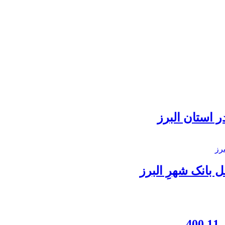
 استان البرز
بانک شهرِ البرز
4