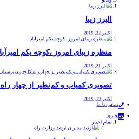
البرز زیبا
اکتبر 22, 2019
منظره‌‌ زیبای امروز ،کوچه یکم امیرآبا
اکتبر 21, 2019
️تصویری کمیاب و کم‌نظیر از چهار راه كالج
اکتبر 19, 2019
تماس با ما
خبرها
تمام اخبار