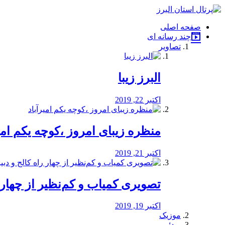
فصد
خون
صفحه اصلی
شرق
چند رسانه ای
تهران
تصاویر
خشکشویی
تصفیه
آب
البرز زیبا
طراحی
سایت
و
اکتبر 22, 2019
سئو
vip
منظره‌‌ زیبای امروز ،کوچه یکم امی
اکتبر 21, 2019
️تصویری کمیاب و کم‌نظیر از چهار راه 
اکتبر 19, 2019
موزیک
ویدئو