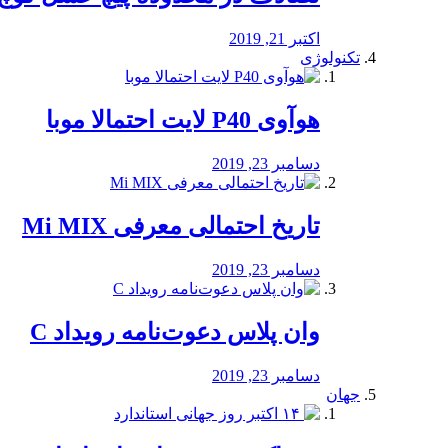
اکتبر 21, 2019
تکنولوژی
هوآوی P40 لایت احتمالا موبا
دسامبر 23, 2019
تاریخ احتمالی معرفی Mi MIX
دسامبر 23, 2019
وان پلاس دعوت‌نامه رویداد C
دسامبر 23, 2019
جهان