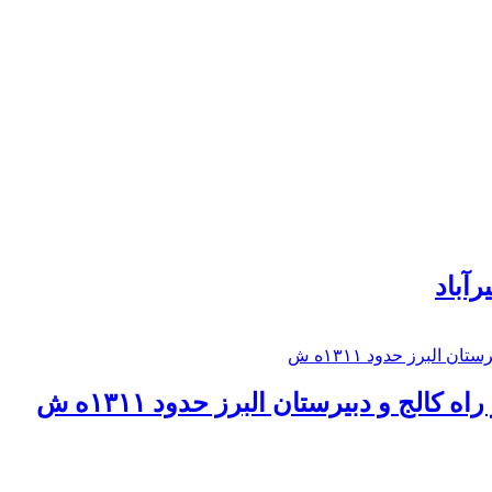
رآباد
كالج و دبيرستان البرز حدود ۱۳۱۱ه ش