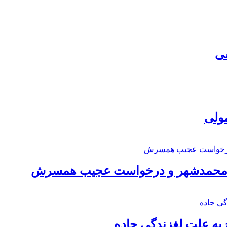
سی
مولی
اد محمدشهر و درخواست عجیب همسرش
به علت لغزندگی جاده