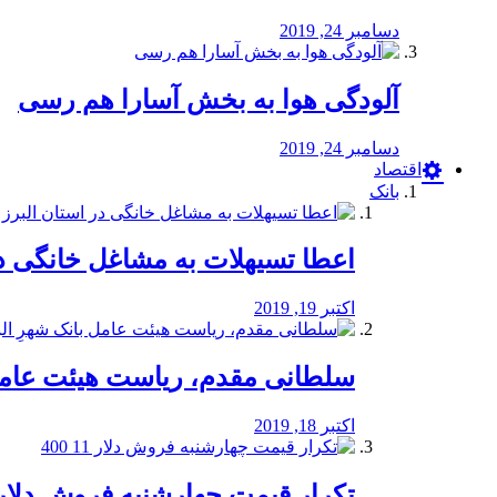
دسامبر 24, 2019
آلودگی هوا به بخش آسارا هم رسی
دسامبر 24, 2019
اقتصاد
بانک
️اعطا تسیهلات به مشاغل خانگی در
اکتبر 19, 2019
سلطانی مقدم، ریاست هیئت عامل 
اکتبر 18, 2019
تکرار قیمت چهارشنبه فروش دلار 11 00