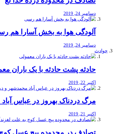
تصادف در محدوده درده خدا لع
دسامبر 24, 2019
آلودگی هوا به بخش آسارا هم ر
دسامبر 24, 2019
حوادث
️حادثه پشت حادثه با یک باران مع
اکتبر 22, 2019
مرگ دردناک بهروز در عباس آب
اکتبر 21, 2019
تصادف در محدوده پیچ عسل کوچ 