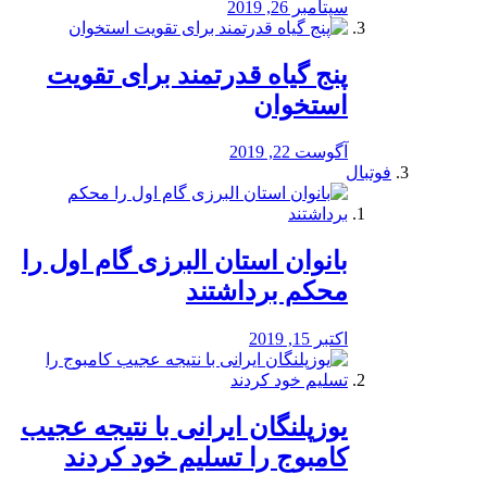
سپتامبر 26, 2019
پنج گیاه قدرتمند برای تقویت
استخوان
آگوست 22, 2019
فوتبال
بانوان استان البرزی گام اول را
محكم برداشتند
اکتبر 15, 2019
یوزپلنگان ایرانی با نتیجه عجیب
کامبوج را تسلیم خود کردند