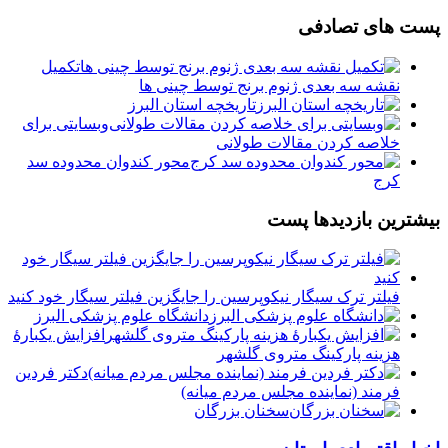
پست های تصادفی
تکمیل
نقشه‌ سه بعدی ژنوم برنج توسط چینی ها
تاریخچه استان البرز
وبسایتی برای
خلاصه کردن مقالات طولانی
محور کندوان محدوده سد
کرج
بیشترین بازدیدها پست
فیلتر ترک سیگار نیکوپرسین را جایگزین فیلتر سیگار خود کنید
دانشگاه علوم پزشکی البرز
افزایش یکبارۀ
هزینه پارکینگ متروی گلشهر
دكتر فردين
فرمند (نماينده مجلس مردم میانه)
سخنان بزرگان