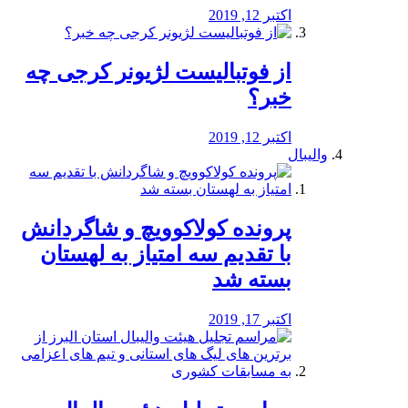
اکتبر 12, 2019
از فوتبالیست لژیونر کرجی چه
خبر؟
اکتبر 12, 2019
والیبال
پرونده کولاکوویچ و شاگردانش
با تقدیم سه امتیاز به لهستان
بسته شد
اکتبر 17, 2019