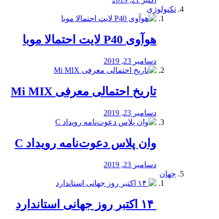
تکنولوژی
هوآوی P40 لایت احتمالا موبا
دسامبر 23, 2019
تاریخ احتمالی معرفی Mi MIX
دسامبر 23, 2019
وان پلاس دعوت‌نامه رویداد C
دسامبر 23, 2019
جهان
‏ ۱۴ اکتبر روز جهانی استاندارد