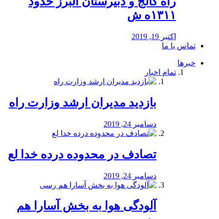
راه كالج و دبيرستان البرز حدود
۱۳۱۱ه ش
اکتبر 19, 2019
تماس با ما
خبرها
تمام اخبار
بازدید مدیران ارشد وزارت راه
دسامبر 24, 2019
تصادف در محدوده درده خدا لع
دسامبر 24, 2019
آلودگی هوا به بخش آسارا هم