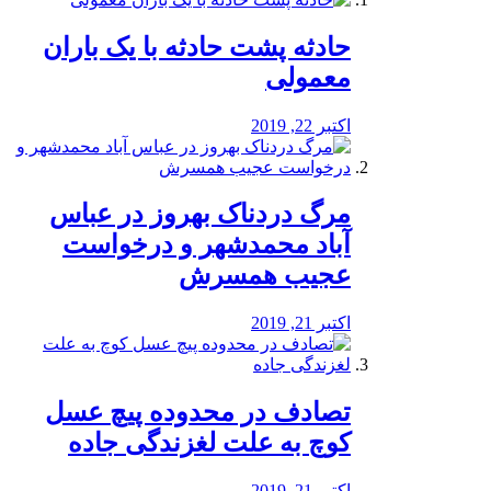
️حادثه پشت حادثه با یک باران
معمولی
اکتبر 22, 2019
مرگ دردناک بهروز در عباس
آباد محمدشهر و درخواست
عجیب همسرش
اکتبر 21, 2019
تصادف در محدوده پیچ عسل
کوچ به علت لغزندگی جاده
اکتبر 21, 2019