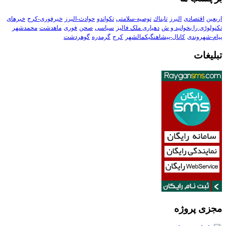
اربعین
اقتصادی
البرز
تابناك
توصیه-سلامتی
تکواندو
حوادث-البرز
خبرفوری-کرج
خبرهای
تکنولوڑی را بخوانید و ش
دهیاری ملک فالیز
سیاسی
صحن
فوری
ماهدشت
محمدشهر
پیام-شهروندی
کانال-پیشاهنگیکمالشهر
کرج
گرمدره
گوهردشت
تبلیغات
مجزی پروژه