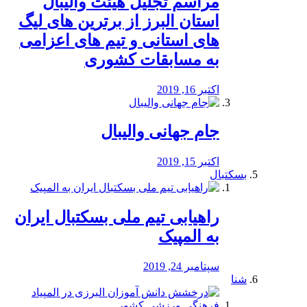
مراسم تجلیل هیئت والیبال
استان البرز از برترین های لیگ
های استانی و تیم های اعزامی
به مسابقات کشوری
اکتبر 16, 2019
جام جهانی والیبال
اکتبر 15, 2019
بسکتبال
راهیابی تیم ملی بسکتبال ایران
به المپیک
سپتامبر 24, 2019
شنا