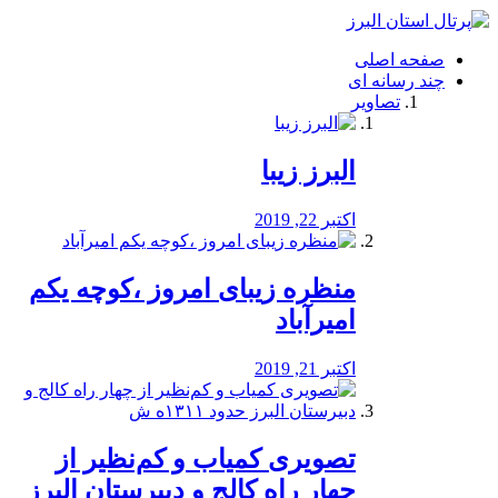
فصد
خون
صفحه اصلی
شرق
چند رسانه ای
تهران
تصاویر
خشکشویی
تصفیه
آب
البرز زیبا
طراحی
سایت
و
اکتبر 22, 2019
سئو
vip
منظره‌‌ زیبای امروز ،کوچه یکم
امیرآباد
اکتبر 21, 2019
️تصویری کمیاب و کم‌نظیر از
چهار راه كالج و دبيرستان البرز