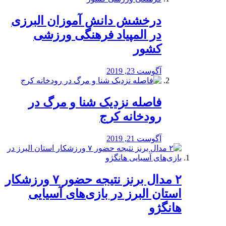
درخشش دانش آموزان البرزی
در المپیاد فرهنگی ورزشی
کشور
آگوست 23, 2019
️فاصله نزدیک شنا و مرگ در
رودخانه کرج
آگوست 21, 2019
۲ مدال برنز نتیجه حضور ۷ ورزشکار
استان البرز در بازی‌های آسیایی
هانگژو