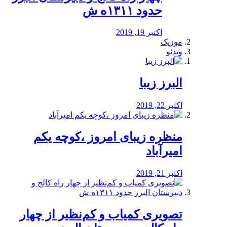
حدود ۱۳۱۱ه ش
اکتبر 19, 2019
موزیک
ویدئو
البرز زیبا
اکتبر 22, 2019
منظره‌‌ زیبای امروز ،کوچه یکم
امیرآباد
اکتبر 21, 2019
️تصویری کمیاب و کم‌نظیر از چهار