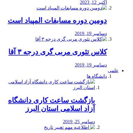
اکتبر 12, 2023
دومین دوره مسابفات المپیاد است
دسامبر 19, 2019
کلاس تئوری مربی گری درجه ۳ آقا
دسامبر 19, 2019
علمی
دانشگاه ها
بازگشت ساعت کاری دانشگاه
آزاد اسلامی استان البرز
دسامبر 25, 2019