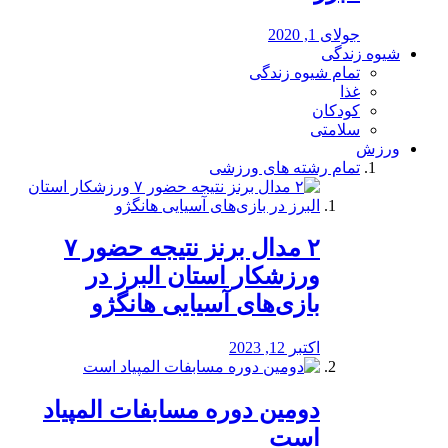
جولای 1, 2020
شیوه زندگی
تمام شیوه زندگی
غذا
کودکان
سلامتی
ورزش
تمام رشته های ورزشی
۲ مدال برنز نتیجه حضور ۷
ورزشکار استان البرز در
بازی‌های آسیایی هانگژو
اکتبر 12, 2023
دومین دوره مسابفات المپیاد
است