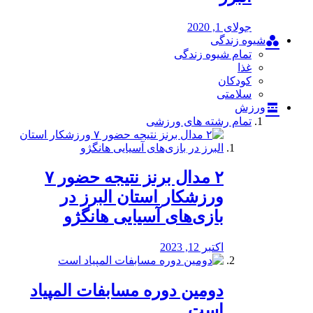
جولای 1, 2020
شیوه زندگی
تمام شیوه زندگی
غذا
کودکان
سلامتی
ورزش
تمام رشته های ورزشی
۲ مدال برنز نتیجه حضور ۷
ورزشکار استان البرز در
بازی‌های آسیایی هانگژو
اکتبر 12, 2023
دومین دوره مسابفات المپیاد
است