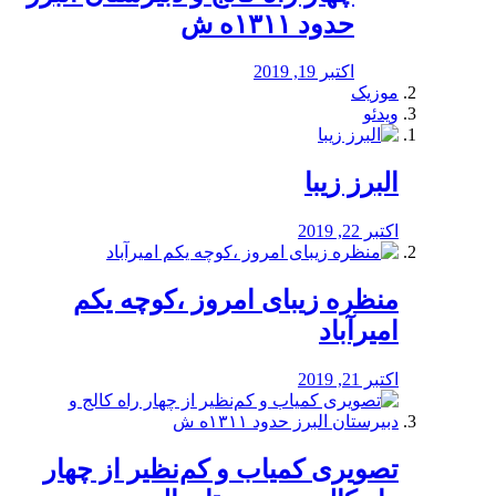
حدود ۱۳۱۱ه ش
اکتبر 19, 2019
موزیک
ویدئو
البرز زیبا
اکتبر 22, 2019
منظره‌‌ زیبای امروز ،کوچه یکم
امیرآباد
اکتبر 21, 2019
️تصویری کمیاب و کم‌نظیر از چهار