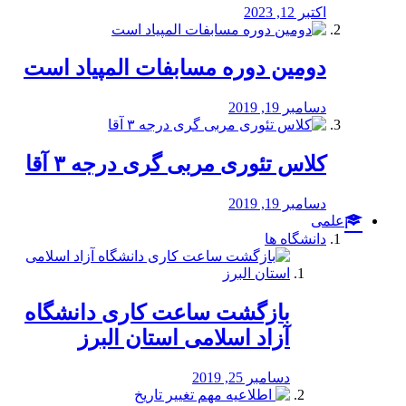
اکتبر 12, 2023
دومین دوره مسابفات المپیاد است
دسامبر 19, 2019
کلاس تئوری مربی گری درجه ۳ آقا
دسامبر 19, 2019
علمی
دانشگاه ها
بازگشت ساعت کاری دانشگاه
آزاد اسلامی استان البرز
دسامبر 25, 2019