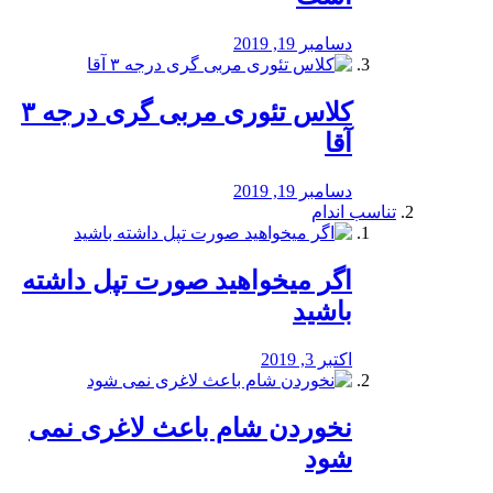
دسامبر 19, 2019
کلاس تئوری مربی گری درجه ۳
آقا
دسامبر 19, 2019
تناسب اندام
اگر میخواهید صورت تپل داشته
باشید
اکتبر 3, 2019
نخوردن شام باعث لاغری نمی
‌شود