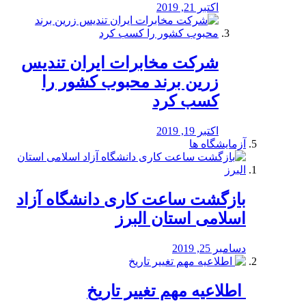
اکتبر 21, 2019
شرکت مخابرات ایران تندیس
زرین برند محبوب کشور را
کسب کرد
اکتبر 19, 2019
آزمایشگاه ها
بازگشت ساعت کاری دانشگاه آزاد
اسلامی استان البرز
دسامبر 25, 2019
️ اطلاعیه مهم تغییر تاریخ