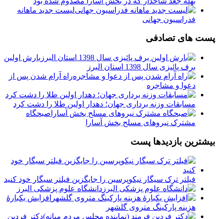
بهله جغد شاخدار که در بخش آسارا مصدوم شده بود
لیست جدید ماهانه
فدراسیون جهانی
پست های تصادفی
بارش اولین
برف پائیزی سال 1398 استان البرز
راه آرام شدن پس از
دعوا و مشاجره
مسابقات وزنه برداری جهان؛ دهدار اولین طلا را دشت کرد
صبحگاه
مشترک نیروهای مسلح بخش آسارا
بیشترین بازدیدها پست
فیلتر ترک سیگار نیکوپرسین را جایگزین فیلتر سیگار خود کنید
دانشگاه علوم پزشکی البرز
افزایش یکبارۀ
هزینه پارکینگ متروی گلشهر
دكتر فردين