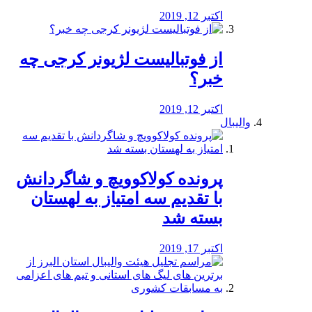
اکتبر 12, 2019
از فوتبالیست لژیونر کرجی چه
خبر؟
اکتبر 12, 2019
والیبال
پرونده کولاکوویچ و شاگردانش
با تقدیم سه امتیاز به لهستان
بسته شد
اکتبر 17, 2019