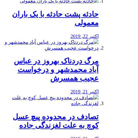
️حادثه پشت حادثه با یک باران
معمولی
اکتبر 22, 2019
مرگ دردناک بهروز در عباس
آباد محمدشهر و درخواست
عجیب همسرش
اکتبر 21, 2019
تصادف در محدوده پیچ عسل
کوچ به علت لغزندگی جاده