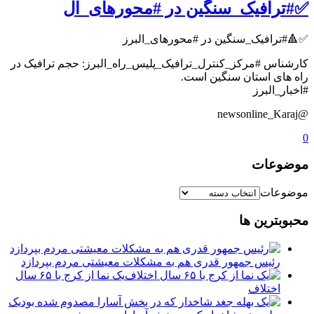
✅#ترافیک_سنگین در #محورهای_ال
✅🔺#ترافیک_سنگین در #محورهای_البرز
کارشناس #مرکز_کنترل_ترافیک_پلیس_راه_البرز: حجم ترافیک در
راه های استان سنگین است.
#اخبار_البرز
@newsonline_Karaj
0
موضوعات
موضوعات
محبوبترین ها
رئیس جمهور قدری هم به مشکلات معیشتی مردم بپردازد
یک نما از کرج با ۶۵ سال
اختلاف
یک