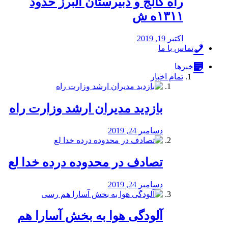
راه كالج و دبيرستان البرز حدود
۱۳۱۱ه ش
اکتبر 19, 2019
تماس با ما
خبرها
تمام اخبار
بازدید مدیران ارشد وزارت راه
دسامبر 24, 2019
تصادف در محدوده درده خدا لع
دسامبر 24, 2019
آلودگی هوا به بخش آسارا هم