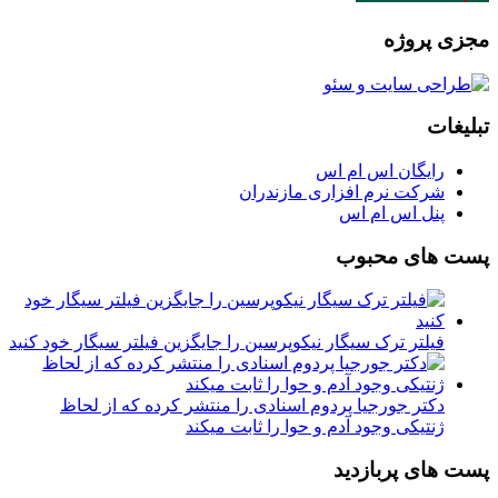
مجزی پروژه
تبلیغات
رایگان اس ام اس
شرکت نرم افزاری مازندران
پنل اس ام اس
پست های محبوب
فیلتر ترک سیگار نیکوپرسین را جایگزین فیلتر سیگار خود کنید
دکتر جورجیا پردوم اسنادی را منتشر کرده که از لحاظ
ژنتیکی وجود آدم و حوا را ثابت میکند
پست های پربازدید