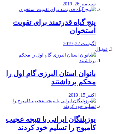
سپتامبر 26, 2019
پنج گیاه قدرتمند برای تقویت
استخوان
آگوست 22, 2019
فوتبال
بانوان استان البرزی گام اول را
محكم برداشتند
اکتبر 15, 2019
یوزپلنگان ایرانی با نتیجه عجیب
کامبوج را تسلیم خود کردند