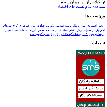
تن گیلاس از این میزان سطح…
مشاهده تمام پست های اقتصاد
برچسب ها
اربعین
اقتصادی
البرز
تابناك
توصیه-سلامتی
تکواندو
حوادث-البرز
خبرفوری-کرج
خبرهای
تکنولوڑی را بخوانید و ش
دهیاری ملک فالیز
سیاسی
صحن
فوری
ماهدشت
محمدشهر
پیام-شهروندی
کانال-پیشاهنگیکمالشهر
کرج
گرمدره
گوهردشت
تبلیغات