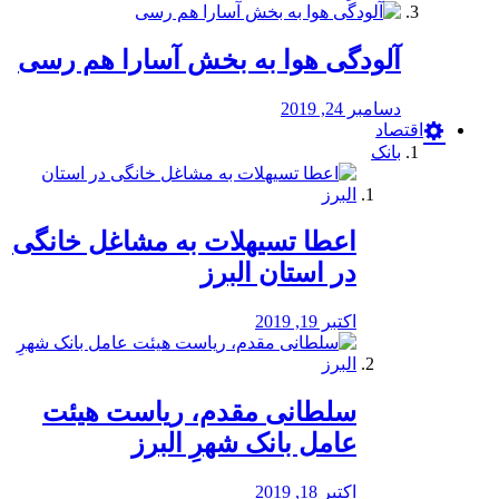
آلودگی هوا به بخش آسارا هم رسی
دسامبر 24, 2019
اقتصاد
بانک
️اعطا تسیهلات به مشاغل خانگی
در استان البرز
اکتبر 19, 2019
سلطانی مقدم، ریاست هیئت
عامل بانک شهرِ البرز
اکتبر 18, 2019