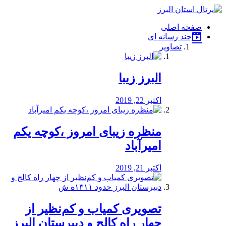
فصد
خون
صفحه اصلی
شرق
چند رسانه ای
تهران
تصاویر
خشکشویی
تصفیه
آب
البرز زیبا
طراحی
سایت
و
اکتبر 22, 2019
سئو
vip
منظره‌‌ زیبای امروز ،کوچه یکم
امیرآباد
اکتبر 21, 2019
️تصویری کمیاب و کم‌نظیر از
چهار راه كالج و دبيرستان البرز