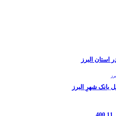
 استان البرز
بانک شهرِ البرز
4