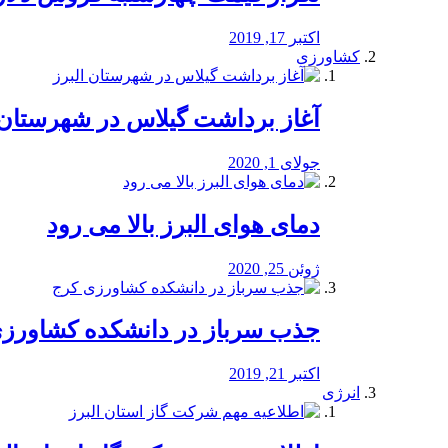
اکتبر 17, 2019
کشاورزی
آغاز برداشت گیلاس در شهرستان 
جولای 1, 2020
دمای هوای البرز بالا می رود
ژوئن 25, 2020
جذب سرباز در دانشکده کشاورز
اکتبر 21, 2019
انرژی