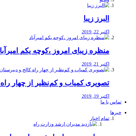
البرز زیبا
اکتبر 22, 2019
منظره‌‌ زیبای امروز ،کوچه یکم امیرآبا
اکتبر 21, 2019
️تصویری کمیاب و کم‌نظیر از چهار راه كالج
اکتبر 19, 2019
تماس با ما
خبرها
تمام اخبار