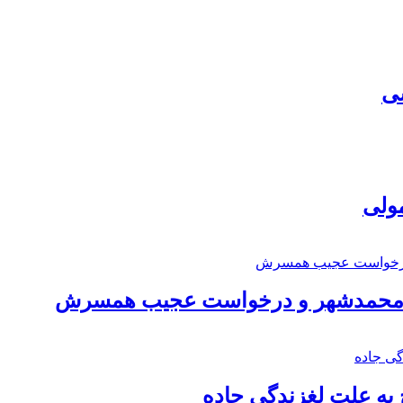
سی
مولی
اد محمدشهر و درخواست عجیب همسرش
به علت لغزندگی جاده