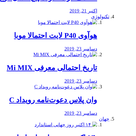
اکتبر 21, 2019
تکنولوژی
هوآوی P40 لایت احتمالا موبا
دسامبر 23, 2019
تاریخ احتمالی معرفی Mi MIX
دسامبر 23, 2019
وان پلاس دعوت‌نامه رویداد C
دسامبر 23, 2019
جهان