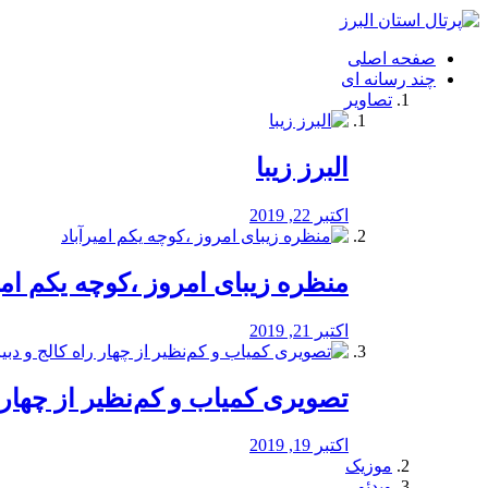
فصد
خون
صفحه اصلی
شرق
چند رسانه ای
تهران
تصاویر
خشکشویی
تصفیه
آب
البرز زیبا
طراحی
سایت
و
اکتبر 22, 2019
سئو
vip
منظره‌‌ زیبای امروز ،کوچه یکم امی
اکتبر 21, 2019
️تصویری کمیاب و کم‌نظیر از چهار راه 
اکتبر 19, 2019
موزیک
ویدئو