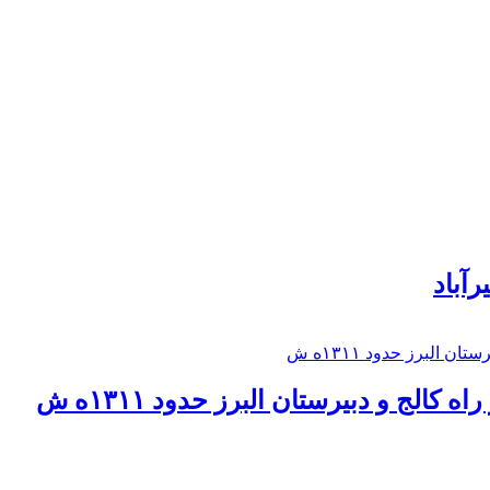
رآباد
كالج و دبيرستان البرز حدود ۱۳۱۱ه ش