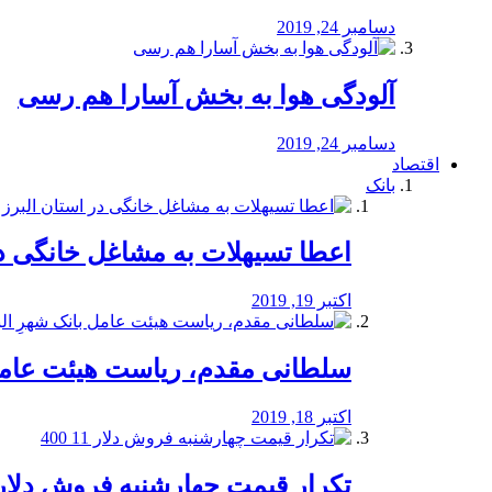
دسامبر 24, 2019
آلودگی هوا به بخش آسارا هم رسی
دسامبر 24, 2019
اقتصاد
بانک
️اعطا تسیهلات به مشاغل خانگی در
اکتبر 19, 2019
سلطانی مقدم، ریاست هیئت عامل 
اکتبر 18, 2019
تکرار قیمت چهارشنبه فروش دلار 11 00