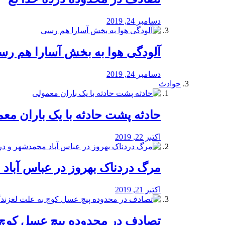
دسامبر 24, 2019
آلودگی هوا به بخش آسارا هم ر
دسامبر 24, 2019
حوادث
️حادثه پشت حادثه با یک باران مع
اکتبر 22, 2019
مرگ دردناک بهروز در عباس آب
اکتبر 21, 2019
تصادف در محدوده پیچ عسل کوچ 