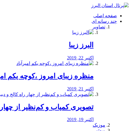
فصد
خون
صفحه اصلی
شرق
چند رسانه ای
تهران
تصاویر
خشکشویی
تصفیه
آب
البرز زیبا
طراحی
سایت
و
اکتبر 22, 2019
سئو
vip
منظره‌‌ زیبای امروز ،کوچه یکم امی
اکتبر 21, 2019
️تصویری کمیاب و کم‌نظیر از چهار راه 
اکتبر 19, 2019
موزیک
ویدئو