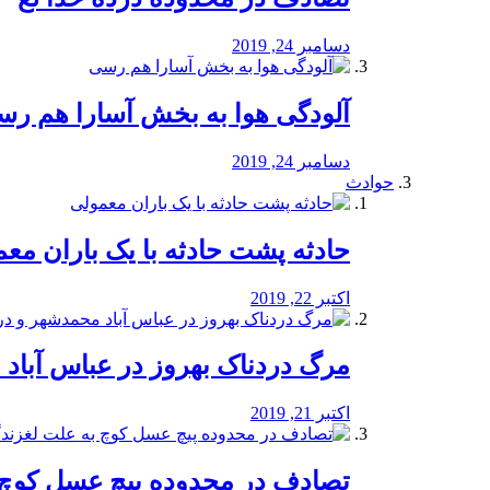
دسامبر 24, 2019
آلودگی هوا به بخش آسارا هم ر
دسامبر 24, 2019
حوادث
️حادثه پشت حادثه با یک باران مع
اکتبر 22, 2019
مرگ دردناک بهروز در عباس آب
اکتبر 21, 2019
تصادف در محدوده پیچ عسل کوچ 