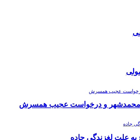
سی
مولی
اد محمدشهر و درخواست عجیب همسرش
به علت لغزندگی جاده