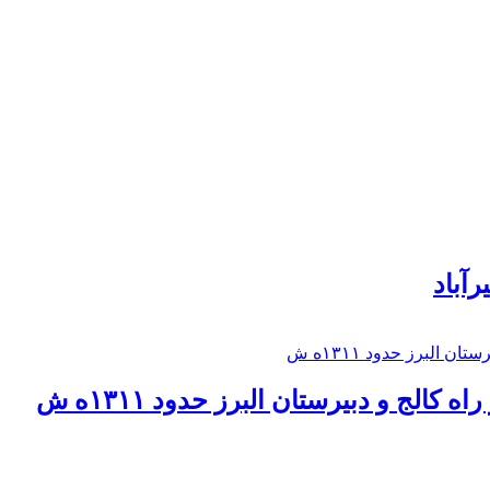
رآباد
كالج و دبيرستان البرز حدود ۱۳۱۱ه ش