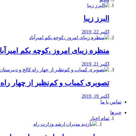
البرز زیبا
اکتبر 22, 2019
منظره‌‌ زیبای امروز ،کوچه یکم امیرآبا
اکتبر 21, 2019
️تصویری کمیاب و کم‌نظیر از چهار راه كالج
اکتبر 19, 2019
تماس با ما
خبرها
تمام اخبار