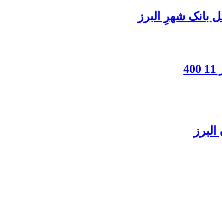
بانک شهرِ البرز
4
البرز