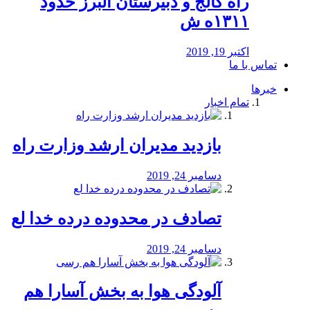
راه كالج و دبيرستان البرز حدود
۱۳۱۱ه ش
اکتبر 19, 2019
تماس با ما
خبرها
تمام اخبار
بازدید مدیران ارشد وزارت راه
دسامبر 24, 2019
تصادف در محدوده درده خدا لع
دسامبر 24, 2019
آلودگی هوا به بخش آسارا هم