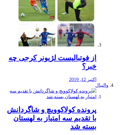
از فوتبالیست لژیونر کرجی چه
خبر؟
اکتبر 12, 2019
والیبال
پرونده کولاکوویچ و شاگردانش
با تقدیم سه امتیاز به لهستان
بسته شد