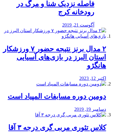
️فاصله نزدیک شنا و مرگ در
رودخانه کرج
آگوست 21, 2019
۲ مدال برنز نتیجه حضور ۷ ورزشکار
استان البرز در بازی‌های آسیایی
هانگژو
اکتبر 12, 2023
دومین دوره مسابفات المپیاد است
دسامبر 19, 2019
کلاس تئوری مربی گری درجه ۳ آقا