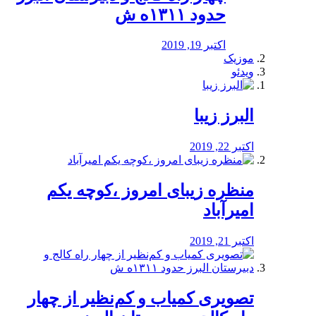
حدود ۱۳۱۱ه ش
اکتبر 19, 2019
موزیک
ویدئو
البرز زیبا
اکتبر 22, 2019
منظره‌‌ زیبای امروز ،کوچه یکم
امیرآباد
اکتبر 21, 2019
️تصویری کمیاب و کم‌نظیر از چهار