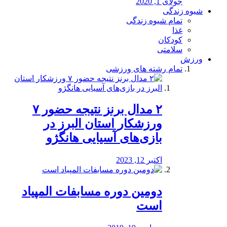
جولای 1, 2020
شیوه زندگی
تمام شیوه زندگی
غذا
کودکان
سلامتی
ورزش
تمام رشته های ورزشی
۲ مدال برنز نتیجه حضور ۷
ورزشکار استان البرز در
بازی‌های آسیایی هانگژو
اکتبر 12, 2023
دومین دوره مسابفات المپیاد
است