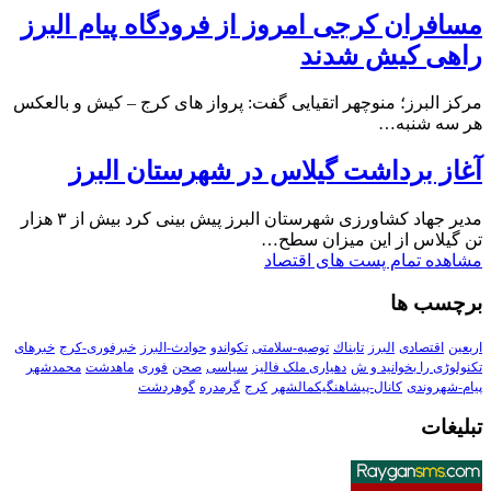
مسافران کرجی امروز از فرودگاه پیام البرز
راهی کیش شدند
مرکز البرز؛ منوچهر اتقیایی گفت: پرواز های کرج – کیش و بالعکس
هر سه شنبه…
آغاز برداشت گیلاس در شهرستان البرز
مدیر جهاد کشاورزی شهرستان البرز پیش بینی کرد بیش از ۳ هزار
تن گیلاس از این میزان سطح…
مشاهده تمام پست های اقتصاد
برچسب ها
اربعین
اقتصادی
البرز
تابناك
توصیه-سلامتی
تکواندو
حوادث-البرز
خبرفوری-کرج
خبرهای
تکنولوڑی را بخوانید و ش
دهیاری ملک فالیز
سیاسی
صحن
فوری
ماهدشت
محمدشهر
پیام-شهروندی
کانال-پیشاهنگیکمالشهر
کرج
گرمدره
گوهردشت
تبلیغات