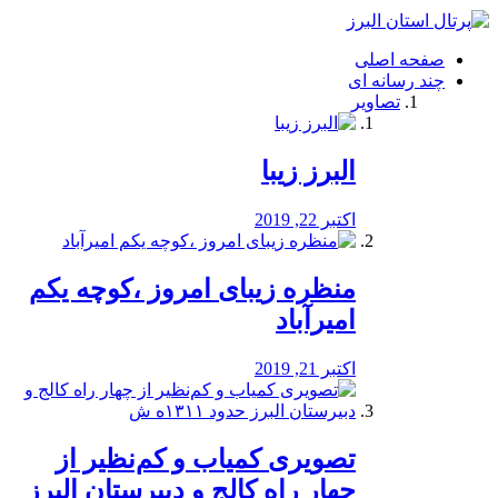
فصد
خون
صفحه اصلی
شرق
چند رسانه ای
تهران
تصاویر
خشکشویی
تصفیه
آب
البرز زیبا
طراحی
سایت
و
اکتبر 22, 2019
سئو
vip
منظره‌‌ زیبای امروز ،کوچه یکم
امیرآباد
اکتبر 21, 2019
️تصویری کمیاب و کم‌نظیر از
چهار راه كالج و دبيرستان البرز