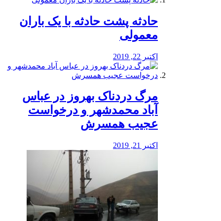
️حادثه پشت حادثه با یک باران
معمولی
اکتبر 22, 2019
مرگ دردناک بهروز در عباس
آباد محمدشهر و درخواست
عجیب همسرش
اکتبر 21, 2019