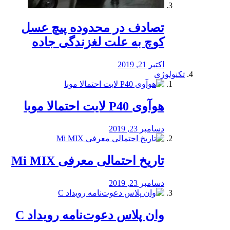
تصادف در محدوده پیچ عسل
کوچ به علت لغزندگی جاده
اکتبر 21, 2019
تکنولوژی
هوآوی P40 لایت احتمالا موبا
دسامبر 23, 2019
تاریخ احتمالی معرفی Mi MIX
دسامبر 23, 2019
وان پلاس دعوت‌نامه رویداد C