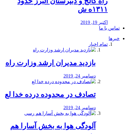
راه كالج و دبيرستان البرز حدود
۱۳۱۱ه ش
اکتبر 19, 2019
تماس با ما
خبرها
تمام اخبار
بازدید مدیران ارشد وزارت راه
دسامبر 24, 2019
تصادف در محدوده درده خدا لع
دسامبر 24, 2019
آلودگی هوا به بخش آسارا هم