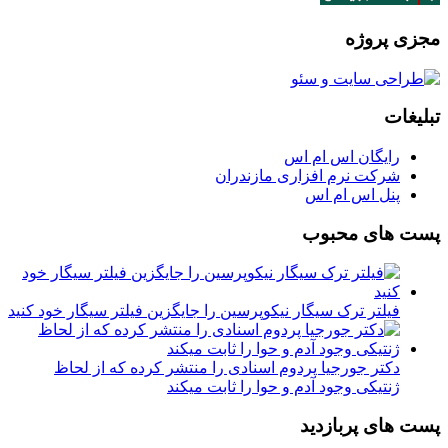
مجزی پروژه
تبلیغات
رایگان اس ام اس
شرکت نرم افزاری مازندران
پنل اس ام اس
پست های محبوب
فیلتر ترک سیگار نیکوپرسین را جایگزین فیلتر سیگار خود کنید
دکتر جورجیا پردوم اسنادی را منتشر کرده که از لحاظ
ژنتیکی وجود آدم و حوا را ثابت میکند
پست های پربازدید