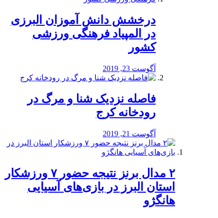
درخشش دانش آموزان البرزی
در المپیاد فرهنگی ورزشی
کشور
آگوست 23, 2019
️فاصله نزدیک شنا و مرگ در
رودخانه کرج
آگوست 21, 2019
۲ مدال برنز نتیجه حضور ۷ ورزشکار
استان البرز در بازی‌های آسیایی
هانگژو