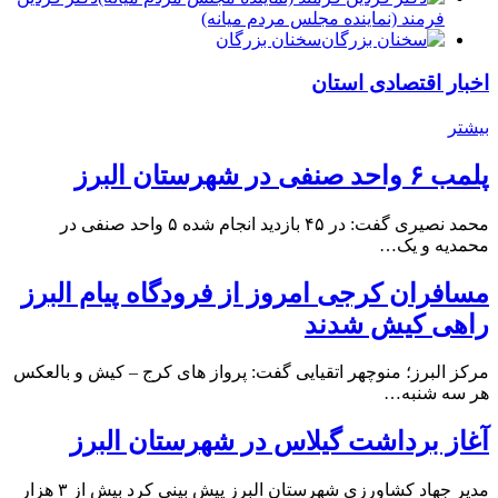
فرمند (نماينده مجلس مردم میانه)
سخنان بزرگان
اخبار اقتصادی استان
بیشتر
پلمب ۶ واحد صنفی در شهرستان البرز
محمد نصیری گفت: در ۴۵ بازدید انجام شده ۵ واحد صنفی در
محمدیه و یک…
مسافران کرجی امروز از فرودگاه پیام البرز
راهی کیش شدند
مرکز البرز؛ منوچهر اتقیایی گفت: پرواز های کرج – کیش و بالعکس
هر سه شنبه…
آغاز برداشت گیلاس در شهرستان البرز
مدیر جهاد کشاورزی شهرستان البرز پیش بینی کرد بیش از ۳ هزار