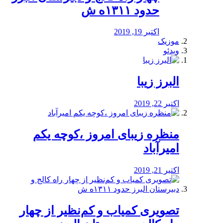
حدود ۱۳۱۱ه ش
اکتبر 19, 2019
موزیک
ویدئو
البرز زیبا
اکتبر 22, 2019
منظره‌‌ زیبای امروز ،کوچه یکم
امیرآباد
اکتبر 21, 2019
️تصویری کمیاب و کم‌نظیر از چهار