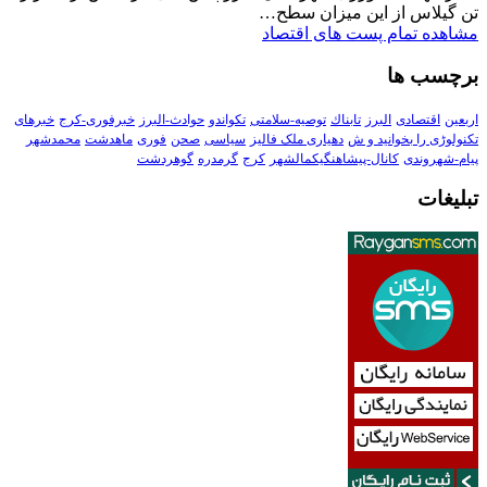
تن گیلاس از این میزان سطح…
مشاهده تمام پست های اقتصاد
برچسب ها
اربعین
اقتصادی
البرز
تابناك
توصیه-سلامتی
تکواندو
حوادث-البرز
خبرفوری-کرج
خبرهای
تکنولوڑی را بخوانید و ش
دهیاری ملک فالیز
سیاسی
صحن
فوری
ماهدشت
محمدشهر
پیام-شهروندی
کانال-پیشاهنگیکمالشهر
کرج
گرمدره
گوهردشت
تبلیغات