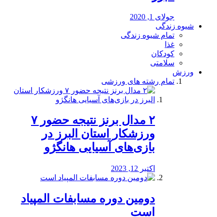
جولای 1, 2020
شیوه زندگی
تمام شیوه زندگی
غذا
کودکان
سلامتی
ورزش
تمام رشته های ورزشی
۲ مدال برنز نتیجه حضور ۷
ورزشکار استان البرز در
بازی‌های آسیایی هانگژو
اکتبر 12, 2023
دومین دوره مسابفات المپیاد
است