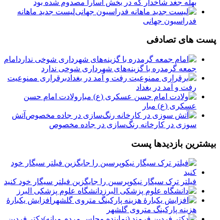
بهله جغد شاخدار که در بخش آسارا مصدوم شده بود
لیست جدید ماهانه
فدراسیون جهانی
پست های تصادفی
امام
جمعه گرمدره با گزینه‌های شهرداری شوخی ندارد
برقراری ممنوعیت
رفت و آمد در بغداد
ولادت امام حسن
عسکری (ع) مبار
️آتش
سوزی در کارخانه رنگ‌سازی در جاده مخصوص
بیشترین بازدیدها پست
فیلتر ترک سیگار نیکوپرسین را جایگزین فیلتر سیگار خود کنید
دانشگاه علوم پزشکی البرز
افزایش یکبارۀ
هزینه پارکینگ متروی گلشهر
دكتر فردين