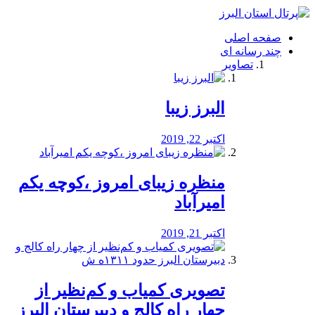
فصد
خون
صفحه اصلی
شرق
چند رسانه ای
تهران
تصاویر
خشکشویی
تصفیه
آب
البرز زیبا
طراحی
سایت
و
اکتبر 22, 2019
سئو
vip
منظره‌‌ زیبای امروز ،کوچه یکم
امیرآباد
اکتبر 21, 2019
️تصویری کمیاب و کم‌نظیر از
چهار راه كالج و دبيرستان البرز