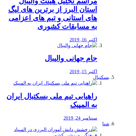
مراسم تجلیل هیئت والیبال
استان البرز از برترین های لیگ
های استانی و تیم های اعزامی
به مسابقات کشوری
اکتبر 16, 2019
جام جهانی والیبال
اکتبر 15, 2019
بسکتبال
راهیابی تیم ملی بسکتبال ایران
به المپیک
سپتامبر 24, 2019
شنا