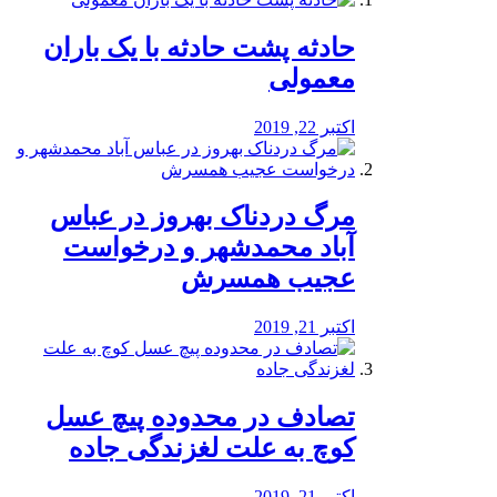
️حادثه پشت حادثه با یک باران
معمولی
اکتبر 22, 2019
مرگ دردناک بهروز در عباس
آباد محمدشهر و درخواست
عجیب همسرش
اکتبر 21, 2019
تصادف در محدوده پیچ عسل
کوچ به علت لغزندگی جاده
اکتبر 21, 2019