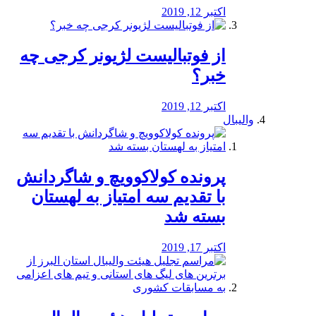
اکتبر 12, 2019
از فوتبالیست لژیونر کرجی چه
خبر؟
اکتبر 12, 2019
والیبال
پرونده کولاکوویچ و شاگردانش
با تقدیم سه امتیاز به لهستان
بسته شد
اکتبر 17, 2019