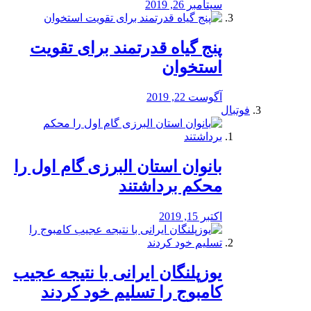
سپتامبر 26, 2019
پنج گیاه قدرتمند برای تقویت
استخوان
آگوست 22, 2019
فوتبال
بانوان استان البرزی گام اول را
محكم برداشتند
اکتبر 15, 2019
یوزپلنگان ایرانی با نتیجه عجیب
کامبوج را تسلیم خود کردند