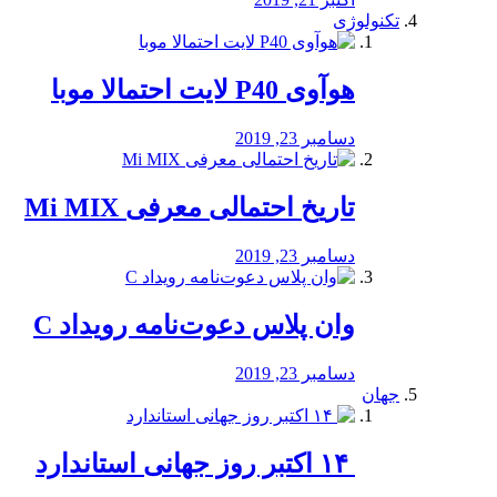
تکنولوژی
هوآوی P40 لایت احتمالا موبا
دسامبر 23, 2019
تاریخ احتمالی معرفی Mi MIX
دسامبر 23, 2019
وان پلاس دعوت‌نامه رویداد C
دسامبر 23, 2019
جهان
‏ ۱۴ اکتبر روز جهانی استاندارد