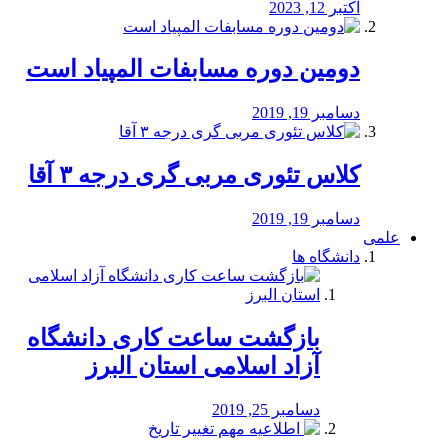
اکتبر 12, 2023
دومین دوره مسابفات المپیاد است
دسامبر 19, 2019
کلاس تئوری مربی گری درجه ۳ آقا
دسامبر 19, 2019
علمی
دانشگاه ها
بازگشت ساعت کاری دانشگاه
آزاد اسلامی استان البرز
دسامبر 25, 2019