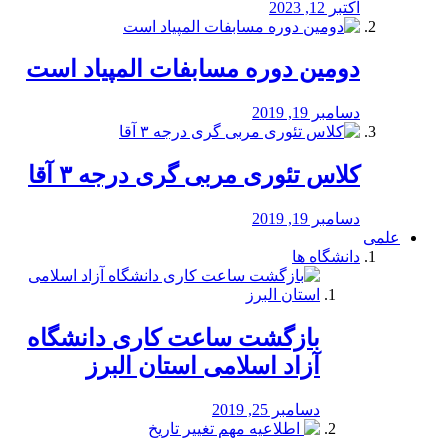
اکتبر 12, 2023
دومین دوره مسابفات المپیاد است
دسامبر 19, 2019
کلاس تئوری مربی گری درجه ۳ آقا
دسامبر 19, 2019
علمی
دانشگاه ها
بازگشت ساعت کاری دانشگاه
آزاد اسلامی استان البرز
دسامبر 25, 2019