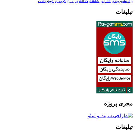
پیام-شهروندی
کانال-پیشاهنگیکمالشهر
کرج
گرمدره
گوهردشت
تبلیغات
مجزی پروژه
تبلیغات