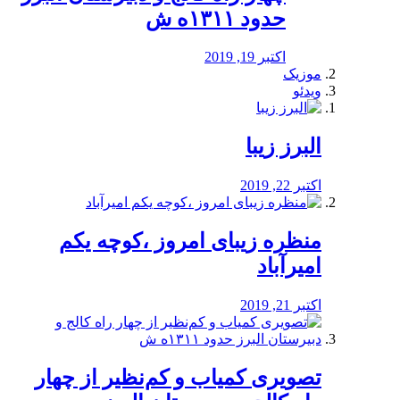
حدود ۱۳۱۱ه ش
اکتبر 19, 2019
موزیک
ویدئو
البرز زیبا
اکتبر 22, 2019
منظره‌‌ زیبای امروز ،کوچه یکم
امیرآباد
اکتبر 21, 2019
️تصویری کمیاب و کم‌نظیر از چهار