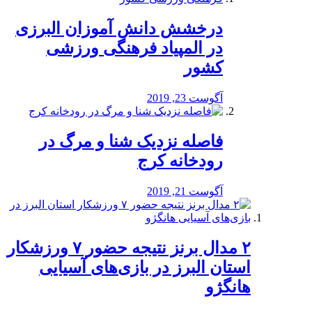
درخشش دانش آموزان البرزی
در المپیاد فرهنگی ورزشی
کشور
آگوست 23, 2019
️فاصله نزدیک شنا و مرگ در
رودخانه کرج
آگوست 21, 2019
۲ مدال برنز نتیجه حضور ۷ ورزشکار
استان البرز در بازی‌های آسیایی
هانگژو