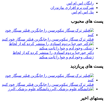
رایگان اس ام اس
شرکت نرم افزاری مازندران
پنل اس ام اس
پست های محبوب
فیلتر ترک سیگار نیکوپرسین را جایگزین فیلتر سیگار خود کنید
دکتر جورجیا پردوم اسنادی را منتشر کرده که از لحاظ
ژنتیکی وجود آدم و حوا را ثابت میکند
پست های پربازدید
فیلتر ترک سیگار نیکوپرسین را جایگزین فیلتر سیگار خود کنید
دانشگاه علوم پزشکی البرز
پستهای اخیر