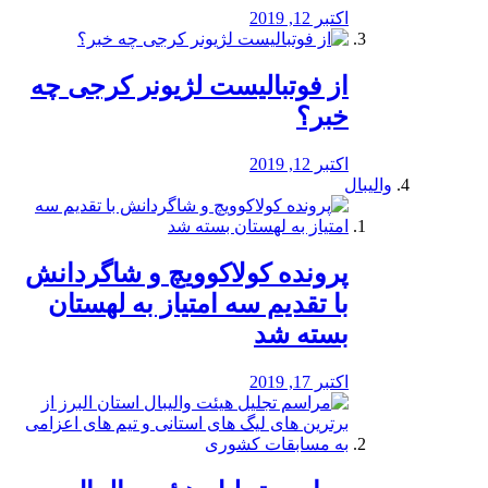
اکتبر 12, 2019
از فوتبالیست لژیونر کرجی چه
خبر؟
اکتبر 12, 2019
والیبال
پرونده کولاکوویچ و شاگردانش
با تقدیم سه امتیاز به لهستان
بسته شد
اکتبر 17, 2019