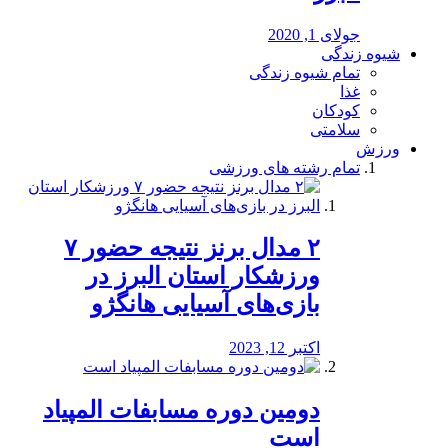
جولای 1, 2020
شیوه زندگی
تمام شیوه زندگی
غذا
کودکان
سلامتی
ورزش
تمام رشته های ورزشی
۲ مدال برنز نتیجه حضور ۷
ورزشکار استان البرز در
بازی‌های آسیایی هانگژو
اکتبر 12, 2023
دومین دوره مسابفات المپیاد
است