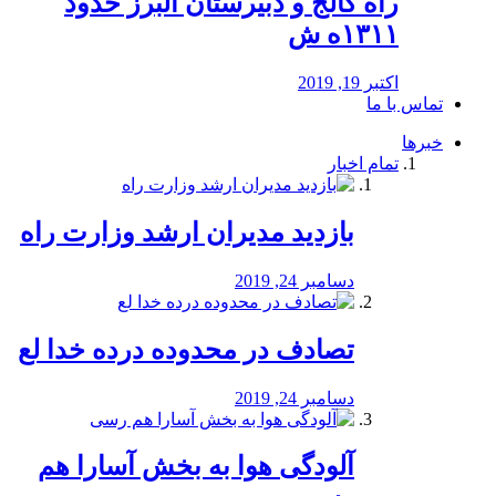
راه كالج و دبيرستان البرز حدود
۱۳۱۱ه ش
اکتبر 19, 2019
تماس با ما
خبرها
تمام اخبار
بازدید مدیران ارشد وزارت راه
دسامبر 24, 2019
تصادف در محدوده درده خدا لع
دسامبر 24, 2019
آلودگی هوا به بخش آسارا هم