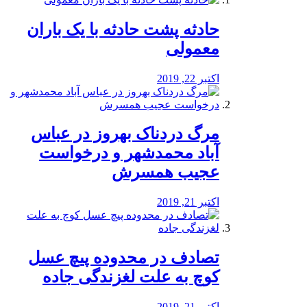
️حادثه پشت حادثه با یک باران
معمولی
اکتبر 22, 2019
مرگ دردناک بهروز در عباس
آباد محمدشهر و درخواست
عجیب همسرش
اکتبر 21, 2019
تصادف در محدوده پیچ عسل
کوچ به علت لغزندگی جاده
اکتبر 21, 2019