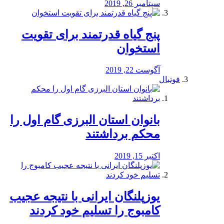
سپتامبر 26, 2019
پنج گیاه قدرتمند برای تقویت
استخوان
آگوست 22, 2019
فوتبال
بانوان استان البرزی گام اول را
محكم برداشتند
اکتبر 15, 2019
یوزپلنگان ایرانی با نتیجه عجیب
کامبوج را تسلیم خود کردند