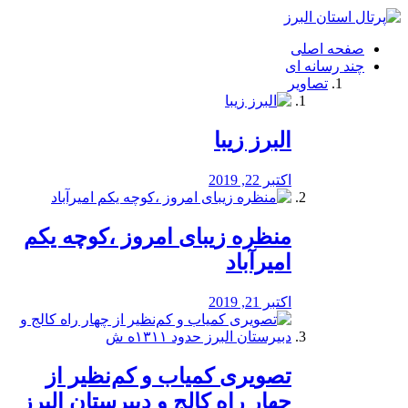
فصد
خون
صفحه اصلی
شرق
چند رسانه ای
تهران
تصاویر
خشکشویی
تصفیه
آب
البرز زیبا
طراحی
سایت
و
اکتبر 22, 2019
سئو
vip
منظره‌‌ زیبای امروز ،کوچه یکم
امیرآباد
اکتبر 21, 2019
️تصویری کمیاب و کم‌نظیر از
چهار راه كالج و دبيرستان البرز