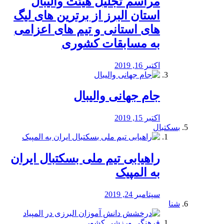
مراسم تجلیل هیئت والیبال
استان البرز از برترین های لیگ
های استانی و تیم های اعزامی
به مسابقات کشوری
اکتبر 16, 2019
جام جهانی والیبال
اکتبر 15, 2019
بسکتبال
راهیابی تیم ملی بسکتبال ایران
به المپیک
سپتامبر 24, 2019
شنا