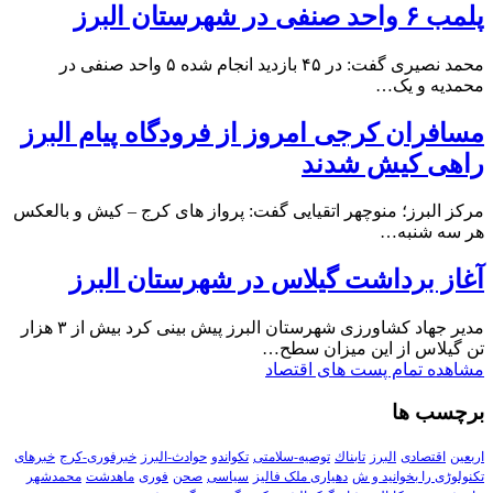
پلمب ۶ واحد صنفی در شهرستان البرز
محمد نصیری گفت: در ۴۵ بازدید انجام شده ۵ واحد صنفی در
محمدیه و یک…
مسافران کرجی امروز از فرودگاه پیام البرز
راهی کیش شدند
مرکز البرز؛ منوچهر اتقیایی گفت: پرواز های کرج – کیش و بالعکس
هر سه شنبه…
آغاز برداشت گیلاس در شهرستان البرز
مدیر جهاد کشاورزی شهرستان البرز پیش بینی کرد بیش از ۳ هزار
تن گیلاس از این میزان سطح…
مشاهده تمام پست های اقتصاد
برچسب ها
اربعین
اقتصادی
البرز
تابناك
توصیه-سلامتی
تکواندو
حوادث-البرز
خبرفوری-کرج
خبرهای
تکنولوڑی را بخوانید و ش
دهیاری ملک فالیز
سیاسی
صحن
فوری
ماهدشت
محمدشهر