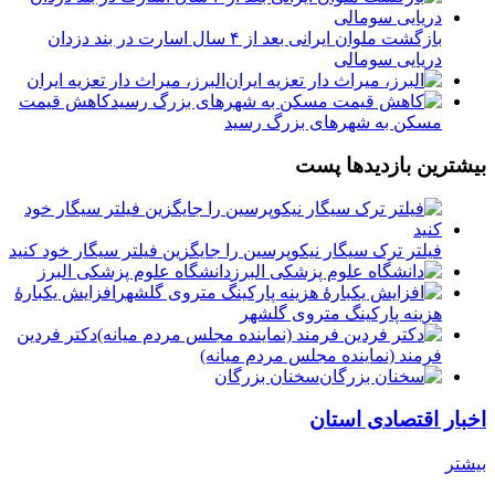
بازگشت ملوان ایرانی بعد از ۴ سال اسارت در بند دزدان
دریایی سومالی
البرز، میراث دار تعزیه ایران
کاهش قیمت
مسکن به شهرهای بزرگ رسید
بیشترین بازدیدها پست
فیلتر ترک سیگار نیکوپرسین را جایگزین فیلتر سیگار خود کنید
دانشگاه علوم پزشکی البرز
افزایش یکبارۀ
هزینه پارکینگ متروی گلشهر
دكتر فردين
فرمند (نماينده مجلس مردم میانه)
سخنان بزرگان
اخبار اقتصادی استان
بیشتر