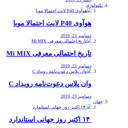
تکنولوژی
هوآوی P40 لایت احتمالا موبا
دسامبر 23, 2019
تاریخ احتمالی معرفی Mi MIX
دسامبر 23, 2019
وان پلاس دعوت‌نامه رویداد C
دسامبر 23, 2019
جهان
‏ ۱۴ اکتبر روز جهانی استاندارد