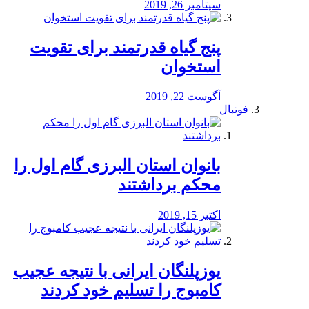
سپتامبر 26, 2019
پنج گیاه قدرتمند برای تقویت
استخوان
آگوست 22, 2019
فوتبال
بانوان استان البرزی گام اول را
محكم برداشتند
اکتبر 15, 2019
یوزپلنگان ایرانی با نتیجه عجیب
کامبوج را تسلیم خود کردند