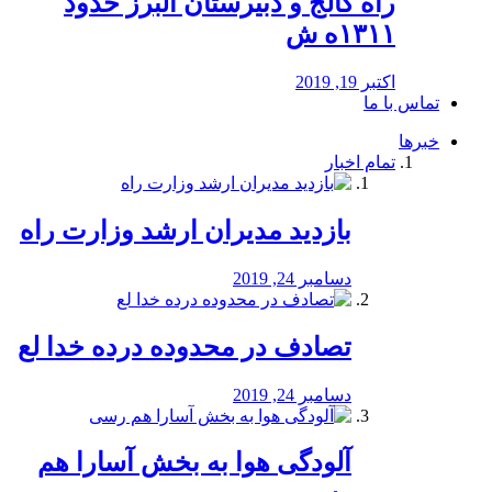
راه كالج و دبيرستان البرز حدود
۱۳۱۱ه ش
اکتبر 19, 2019
تماس با ما
خبرها
تمام اخبار
بازدید مدیران ارشد وزارت راه
دسامبر 24, 2019
تصادف در محدوده درده خدا لع
دسامبر 24, 2019
آلودگی هوا به بخش آسارا هم