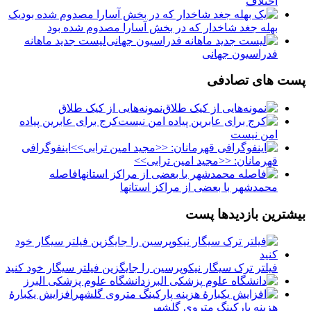
اختلاف
یک
بهله جغد شاخدار که در بخش آسارا مصدوم شده بود
لیست جدید ماهانه
فدراسیون جهانی
پست های تصادفی
نمونه‌هایی از کیک طلاق
کرج برای عابرین پیاده
امن نیست
اینفوگرافی
قهرمانان: <<مجید امین ترابی>>
فاصله
محمدشهر با بعضی از مراکز استانها
بیشترین بازدیدها پست
فیلتر ترک سیگار نیکوپرسین را جایگزین فیلتر سیگار خود کنید
دانشگاه علوم پزشکی البرز
افزایش یکبارۀ
هزینه پارکینگ متروی گلشهر