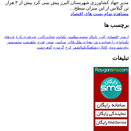
مدیر جهاد کشاورزی شهرستان البرز پیش بینی کرد بیش از ۳ هزار
تن گیلاس از این میزان سطح…
مشاهده تمام پست های اقتصاد
برچسب ها
اربعین
اقتصادی
البرز
تابناك
توصیه-سلامتی
تکواندو
حوادث-البرز
خبرفوری-کرج
خبرهای
تکنولوڑی را بخوانید و ش
دهیاری ملک فالیز
سیاسی
صحن
فوری
ماهدشت
محمدشهر
پیام-شهروندی
کانال-پیشاهنگیکمالشهر
کرج
گرمدره
گوهردشت
تبلیغات