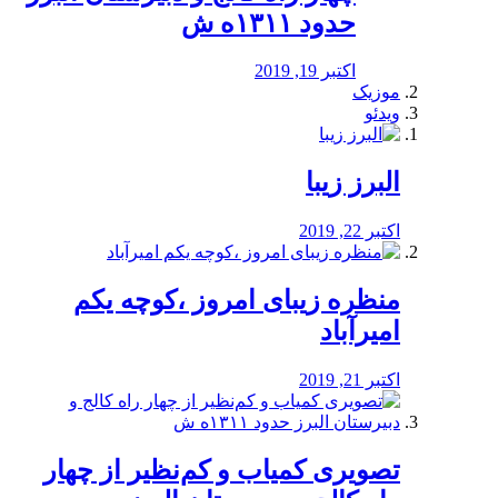
حدود ۱۳۱۱ه ش
اکتبر 19, 2019
موزیک
ویدئو
البرز زیبا
اکتبر 22, 2019
منظره‌‌ زیبای امروز ،کوچه یکم
امیرآباد
اکتبر 21, 2019
️تصویری کمیاب و کم‌نظیر از چهار