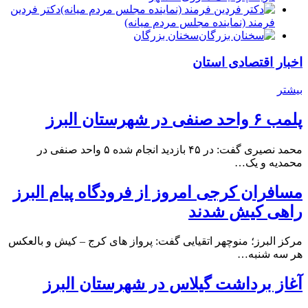
دكتر فردين
فرمند (نماينده مجلس مردم میانه)
سخنان بزرگان
اخبار اقتصادی استان
بیشتر
پلمب ۶ واحد صنفی در شهرستان البرز
محمد نصیری گفت: در ۴۵ بازدید انجام شده ۵ واحد صنفی در
محمدیه و یک…
مسافران کرجی امروز از فرودگاه پیام البرز
راهی کیش شدند
مرکز البرز؛ منوچهر اتقیایی گفت: پرواز های کرج – کیش و بالعکس
هر سه شنبه…
آغاز برداشت گیلاس در شهرستان البرز