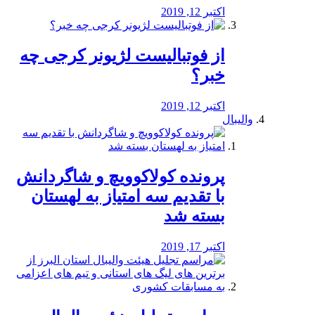
اکتبر 12, 2019
از فوتبالیست لژیونر کرجی چه
خبر؟
اکتبر 12, 2019
والیبال
پرونده کولاکوویچ و شاگردانش
با تقدیم سه امتیاز به لهستان
بسته شد
اکتبر 17, 2019