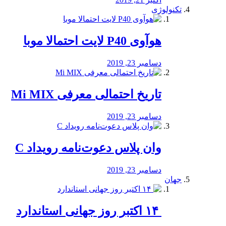
تکنولوژی
هوآوی P40 لایت احتمالا موبا
دسامبر 23, 2019
تاریخ احتمالی معرفی Mi MIX
دسامبر 23, 2019
وان پلاس دعوت‌نامه رویداد C
دسامبر 23, 2019
جهان
‏ ۱۴ اکتبر روز جهانی استاندارد