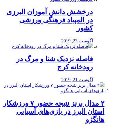
درخشش دانش آموزان البرزی
در المپیاد فرهنگی ورزشی
کشور
آگوست 23, 2019
️فاصله نزدیک شنا و مرگ در
رودخانه کرج
آگوست 21, 2019
۲ مدال برنز نتیجه حضور ۷ ورزشکار
استان البرز در بازی‌های آسیایی
هانگژو