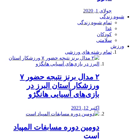
جولای 1, 2020
شیوه زندگی
تمام شیوه زندگی
غذا
کودکان
سلامتی
ورزش
تمام رشته های ورزشی
۲ مدال برنز نتیجه حضور ۷
ورزشکار استان البرز در
بازی‌های آسیایی هانگژو
اکتبر 12, 2023
دومین دوره مسابفات المپیاد
است