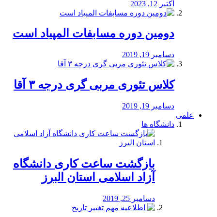
اکتبر 12, 2023
دومین دوره مسابفات المپیاد است
دسامبر 19, 2019
کلاس تئوری مربی گری درجه ۳ آقا
دسامبر 19, 2019
علمی
دانشگاه ها
بازگشت ساعت کاری دانشگاه
آزاد اسلامی استان البرز
دسامبر 25, 2019