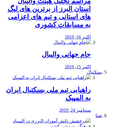
مراسم تجلیل هیئت والیبال
استان البرز از برترین های لیگ
های استانی و تیم های اعزامی
به مسابقات کشوری
اکتبر 16, 2019
جام جهانی والیبال
اکتبر 15, 2019
بسکتبال
راهیابی تیم ملی بسکتبال ایران
به المپیک
سپتامبر 24, 2019
شنا