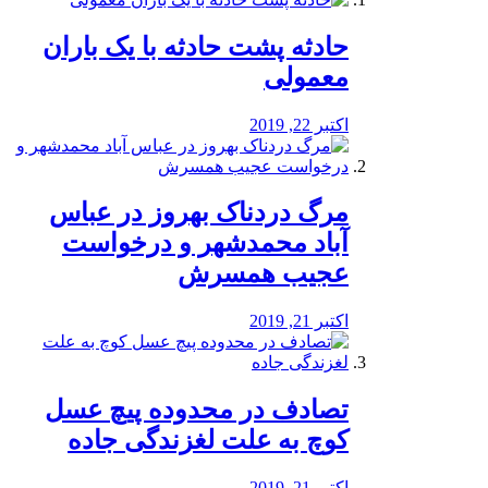
️حادثه پشت حادثه با یک باران
معمولی
اکتبر 22, 2019
مرگ دردناک بهروز در عباس
آباد محمدشهر و درخواست
عجیب همسرش
اکتبر 21, 2019
تصادف در محدوده پیچ عسل
کوچ به علت لغزندگی جاده
اکتبر 21, 2019