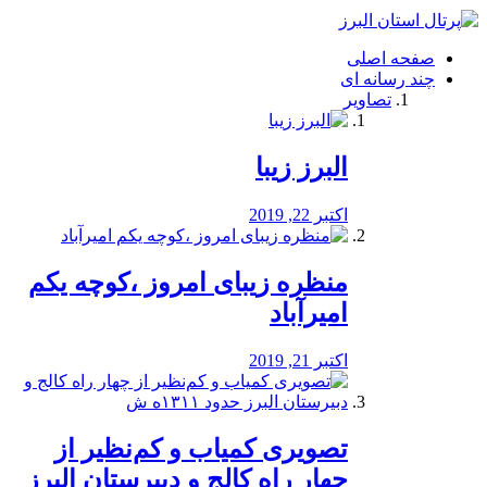
فصد
خون
صفحه اصلی
شرق
چند رسانه ای
تهران
تصاویر
خشکشویی
تصفیه
آب
البرز زیبا
طراحی
سایت
و
اکتبر 22, 2019
سئو
vip
منظره‌‌ زیبای امروز ،کوچه یکم
امیرآباد
اکتبر 21, 2019
️تصویری کمیاب و کم‌نظیر از
چهار راه كالج و دبيرستان البرز