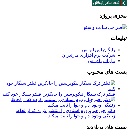
مجزی پروژه
تبلیغات
رایگان اس ام اس
شرکت نرم افزاری مازندران
پنل اس ام اس
پست های محبوب
فیلتر ترک سیگار نیکوپرسین را جایگزین فیلتر سیگار خود کنید
دکتر جورجیا پردوم اسنادی را منتشر کرده که از لحاظ
ژنتیکی وجود آدم و حوا را ثابت میکند
پست های پربازدید