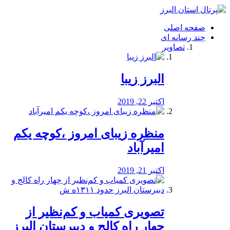
فصد
خون
صفحه اصلی
شرق
چند رسانه ای
تهران
تصاویر
خشکشویی
تصفیه
آب
البرز زیبا
طراحی
سایت
و
اکتبر 22, 2019
سئو
vip
منظره‌‌ زیبای امروز ،کوچه یکم
امیرآباد
اکتبر 21, 2019
️تصویری کمیاب و کم‌نظیر از
چهار راه كالج و دبيرستان البرز