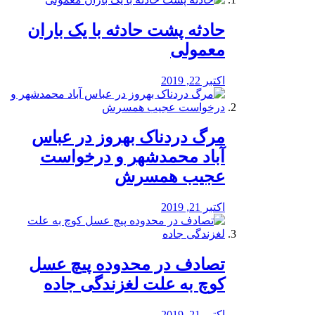
️حادثه پشت حادثه با یک باران
معمولی
اکتبر 22, 2019
مرگ دردناک بهروز در عباس
آباد محمدشهر و درخواست
عجیب همسرش
اکتبر 21, 2019
تصادف در محدوده پیچ عسل
کوچ به علت لغزندگی جاده
اکتبر 21, 2019