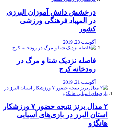
درخشش دانش آموزان البرزی
در المپیاد فرهنگی ورزشی
کشور
آگوست 23, 2019
️فاصله نزدیک شنا و مرگ در
رودخانه کرج
آگوست 21, 2019
۲ مدال برنز نتیجه حضور ۷ ورزشکار
استان البرز در بازی‌های آسیایی
هانگژو