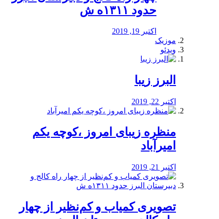
حدود ۱۳۱۱ه ش
اکتبر 19, 2019
موزیک
ویدئو
البرز زیبا
اکتبر 22, 2019
منظره‌‌ زیبای امروز ،کوچه یکم
امیرآباد
اکتبر 21, 2019
️تصویری کمیاب و کم‌نظیر از چهار