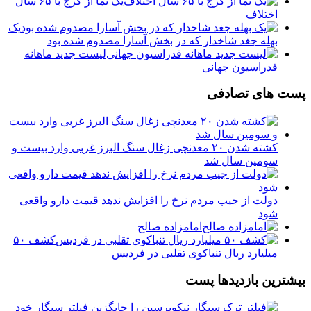
یک نما از کرج با ۶۵ سال
اختلاف
یک
بهله جغد شاخدار که در بخش آسارا مصدوم شده بود
لیست جدید ماهانه
فدراسیون جهانی
پست های تصادفی
کشته شدن ۲۰ معدنچی زغال سنگ البرز غربی وارد بیست و
سومین سال شد
دولت از جیب مردم نرخ را افزایش ندهد قیمت دارو واقعی
شود
امامزاده صالح
کشف ۵۰
میلیارد ریال تنباکوی تقلبی در فردیس
بیشترین بازدیدها پست