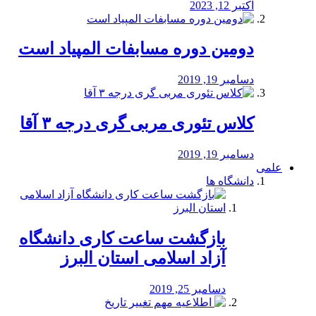
اکتبر 12, 2023
دومین دوره مسابفات المپیاد است
دسامبر 19, 2019
کلاس تئوری مربی گری درجه ۳ آقا
دسامبر 19, 2019
علمی
دانشگاه ها
بازگشت ساعت کاری دانشگاه
آزاد اسلامی استان البرز
دسامبر 25, 2019