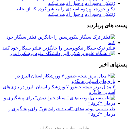
دکتر جورجیا پردوم اسنادی را منتشر کرده که از لحاظ
ژنتیکی وجود آدم و حوا را ثابت میکند
پست های پربازدید
فیلتر ترک سیگار نیکوپرسین را جایگزین فیلتر سیگار خود کنید
دانشگاه علوم پزشکی البرز
پستهای اخیر
۲ مدال برنز نتیجه حضور ۷ ورزشکار استان البرز در بازی‌های
آسیایی هانگژو
طب سنتی| توصیه‌‌های “استاد خیراندیش” برای پیشگیری و
درمان “کرونا”