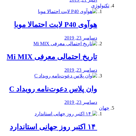
تکنولوژی
هوآوی P40 لایت احتمالا موبا
دسامبر 23, 2019
تاریخ احتمالی معرفی Mi MIX
دسامبر 23, 2019
وان پلاس دعوت‌نامه رویداد C
دسامبر 23, 2019
جهان
‏ ۱۴ اکتبر روز جهانی استاندارد