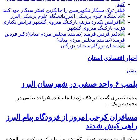
فیلتر ترک سیگار نیکوپرسین را جایگزین فیلتر سیگار خود کنید
دانشگاه علوم پزشکی البرز
افزایش یکبارۀ
هزینه پارکینگ متروی گلشهر
دكتر فردين
فرمند (نماينده مجلس مردم میانه)
سخنان بزرگان
اخبار اقتصادی استان
بیشتر
پلمب ۶ واحد صنفی در شهرستان البرز
محمد نصیری گفت: در ۴۵ بازدید انجام شده ۵ واحد صنفی در
محمدیه و یک…
مسافران کرجی امروز از فرودگاه پیام البرز
راهی کیش شدند
مرکز البرز؛ منوچهر اتقیایی گفت: پرواز های کرج – کیش و بالعکس