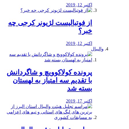
اکتبر 12, 2019
از فوتبالیست لژیونر کرجی چه
خبر؟
اکتبر 12, 2019
والیبال
پرونده کولاکوویچ و شاگردانش
با تقدیم سه امتیاز به لهستان
بسته شد
اکتبر 17, 2019