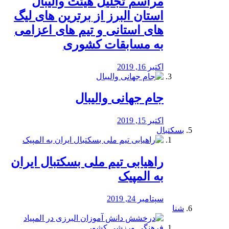
مراسم تجلیل هیئت والیبال
استان البرز از برترین های لیگ
های استانی و تیم های اعزامی
به مسابقات کشوری
اکتبر 16, 2019
جام جهانی والیبال
اکتبر 15, 2019
بسکتبال
راهیابی تیم ملی بسکتبال ایران
به المپیک
سپتامبر 24, 2019
شنا