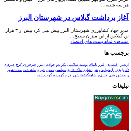
هر سه شنبه…
آغاز برداشت گیلاس در شهرستان البرز
مدیر جهاد کشاورزی شهرستان البرز پیش بینی کرد بیش از ۳ هزار
تن گیلاس از این میزان سطح…
مشاهده تمام پست های اقتصاد
برچسب ها
اربعین
اقتصادی
البرز
تابناك
توصیه-سلامتی
تکواندو
حوادث-البرز
خبرفوری-کرج
خبرهای
تکنولوڑی را بخوانید و ش
دهیاری ملک فالیز
سیاسی
صحن
فوری
ماهدشت
محمدشهر
پیام-شهروندی
کانال-پیشاهنگیکمالشهر
کرج
گرمدره
گوهردشت
تبلیغات