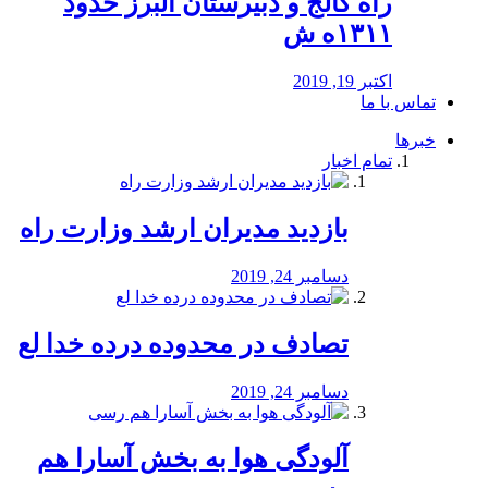
راه كالج و دبيرستان البرز حدود
۱۳۱۱ه ش
اکتبر 19, 2019
تماس با ما
خبرها
تمام اخبار
بازدید مدیران ارشد وزارت راه
دسامبر 24, 2019
تصادف در محدوده درده خدا لع
دسامبر 24, 2019
آلودگی هوا به بخش آسارا هم