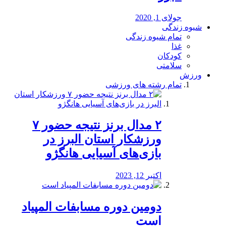
جولای 1, 2020
شیوه زندگی
تمام شیوه زندگی
غذا
کودکان
سلامتی
ورزش
تمام رشته های ورزشی
۲ مدال برنز نتیجه حضور ۷
ورزشکار استان البرز در
بازی‌های آسیایی هانگژو
اکتبر 12, 2023
دومین دوره مسابفات المپیاد
است