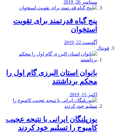
سپتامبر 26, 2019
پنج گیاه قدرتمند برای تقویت
استخوان
آگوست 22, 2019
فوتبال
بانوان استان البرزی گام اول را
محكم برداشتند
اکتبر 15, 2019
یوزپلنگان ایرانی با نتیجه عجیب
کامبوج را تسلیم خود کردند