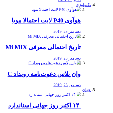
تکنولوژی
هوآوی P40 لایت احتمالا موبا
دسامبر 23, 2019
تاریخ احتمالی معرفی Mi MIX
دسامبر 23, 2019
وان پلاس دعوت‌نامه رویداد C
دسامبر 23, 2019
جهان
‏ ۱۴ اکتبر روز جهانی استاندارد