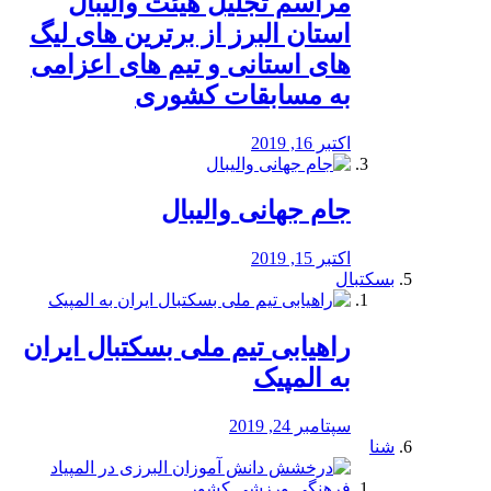
مراسم تجلیل هیئت والیبال
استان البرز از برترین های لیگ
های استانی و تیم های اعزامی
به مسابقات کشوری
اکتبر 16, 2019
جام جهانی والیبال
اکتبر 15, 2019
بسکتبال
راهیابی تیم ملی بسکتبال ایران
به المپیک
سپتامبر 24, 2019
شنا