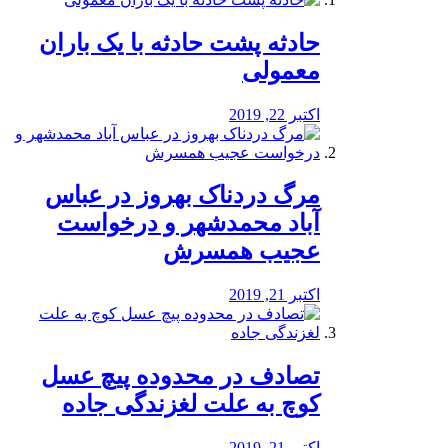
️حادثه پشت حادثه با یک باران
معمولی
اکتبر 22, 2019
مرگ دردناک بهروز در عباس
آباد محمدشهر و درخواست
عجیب همسرش
اکتبر 21, 2019
تصادف در محدوده پیچ عسل
کوچ به علت لغزندگی جاده
اکتبر 21, 2019