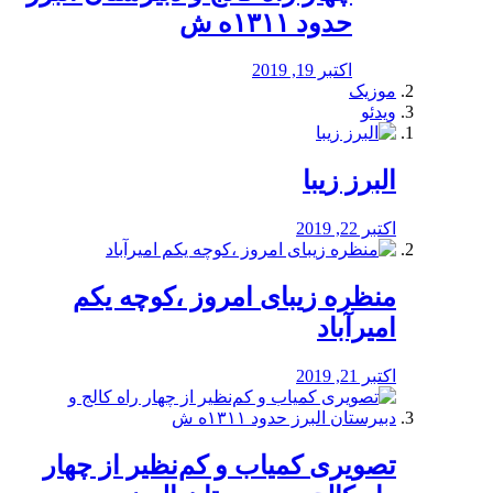
حدود ۱۳۱۱ه ش
اکتبر 19, 2019
موزیک
ویدئو
البرز زیبا
اکتبر 22, 2019
منظره‌‌ زیبای امروز ،کوچه یکم
امیرآباد
اکتبر 21, 2019
️تصویری کمیاب و کم‌نظیر از چهار