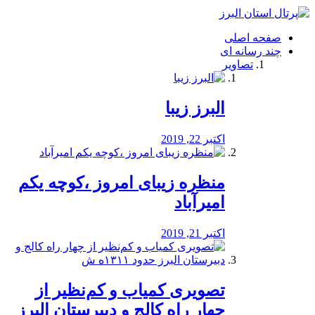
فصد
خون
صفحه اصلی
شرق
چند رسانه ای
تهران
تصاویر
خشکشویی
تصفیه
آب
البرز زیبا
طراحی
سایت
و
اکتبر 22, 2019
سئو
vip
منظره‌‌ زیبای امروز ،کوچه یکم
امیرآباد
اکتبر 21, 2019
️تصویری کمیاب و کم‌نظیر از
چهار راه كالج و دبيرستان البرز