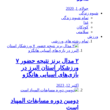
جولای 1, 2020
شیوه زندگی
تمام شیوه زندگی
غذا
کودکان
سلامتی
ورزش
تمام رشته های ورزشی
۲ مدال برنز نتیجه حضور ۷
ورزشکار استان البرز در
بازی‌های آسیایی هانگژو
اکتبر 12, 2023
دومین دوره مسابفات المپیاد
است