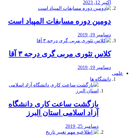
اکتبر 12, 2023
دومین دوره مسابفات المپیاد است
دسامبر 19, 2019
کلاس تئوری مربی گری درجه ۳ آقا
دسامبر 19, 2019
علمی
دانشگاه ها
بازگشت ساعت کاری دانشگاه
آزاد اسلامی استان البرز
دسامبر 25, 2019