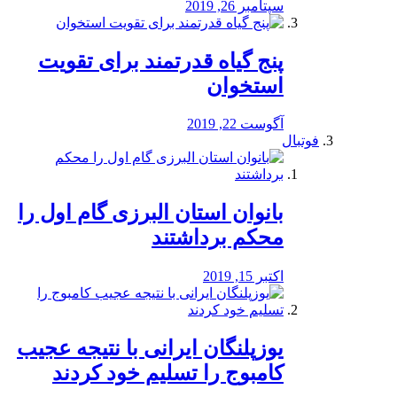
سپتامبر 26, 2019
پنج گیاه قدرتمند برای تقویت
استخوان
آگوست 22, 2019
فوتبال
بانوان استان البرزی گام اول را
محكم برداشتند
اکتبر 15, 2019
یوزپلنگان ایرانی با نتیجه عجیب
کامبوج را تسلیم خود کردند