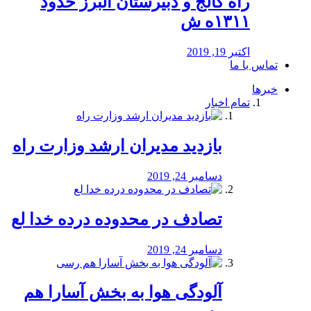
راه كالج و دبيرستان البرز حدود
۱۳۱۱ه ش
اکتبر 19, 2019
تماس با ما
خبرها
تمام اخبار
بازدید مدیران ارشد وزارت راه
دسامبر 24, 2019
تصادف در محدوده درده خدا لع
دسامبر 24, 2019
آلودگی هوا به بخش آسارا هم