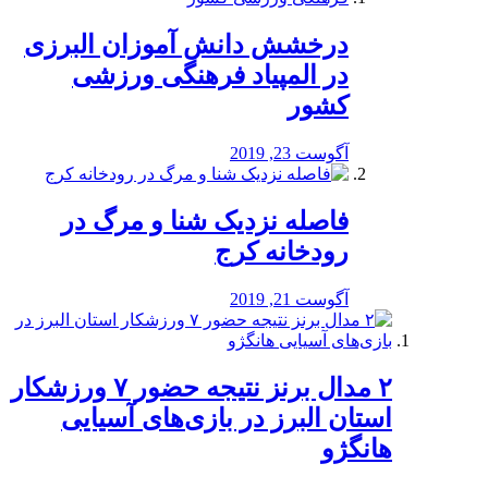
درخشش دانش آموزان البرزی
در المپیاد فرهنگی ورزشی
کشور
آگوست 23, 2019
️فاصله نزدیک شنا و مرگ در
رودخانه کرج
آگوست 21, 2019
۲ مدال برنز نتیجه حضور ۷ ورزشکار
استان البرز در بازی‌های آسیایی
هانگژو