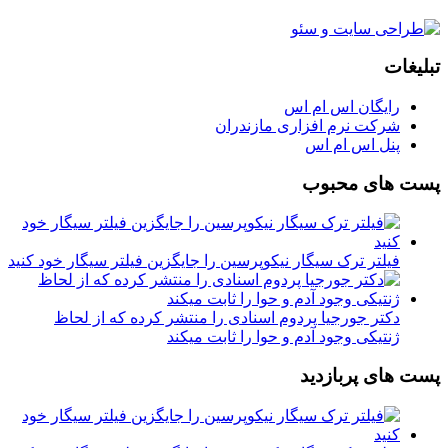
تبلیغات
رایگان اس ام اس
شرکت نرم افزاری مازندران
پنل اس ام اس
پست های محبوب
فیلتر ترک سیگار نیکوپرسین را جایگزین فیلتر سیگار خود کنید
دکتر جورجیا پردوم اسنادی را منتشر کرده که از لحاظ
ژنتیکی وجود آدم و حوا را ثابت میکند
پست های پربازدید