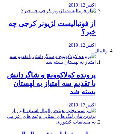
اکتبر 12, 2019
از فوتبالیست لژیونر کرجی چه
خبر؟
اکتبر 12, 2019
والیبال
پرونده کولاکوویچ و شاگردانش
با تقدیم سه امتیاز به لهستان
بسته شد
اکتبر 17, 2019