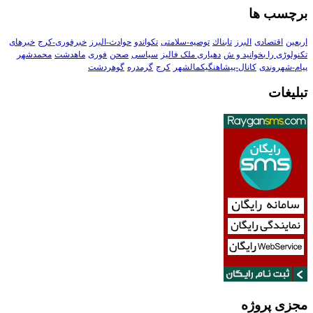
برچسب ها
اربعین
اقتصادی
البرز
تابناك
توصیه-سلامتی
تکواندو
حوادث-البرز
خبرفوری-کرج
خبرهای
تکنولوڑی را بخوانید و ش
دهیاری ملک فالیز
سیاسی
صحن
فوری
ماهدشت
محمدشهر
پیام-شهروندی
کانال-پیشاهنگیکمالشهر
کرج
گرمدره
گوهردشت
تبلیغات
مجزی پروژه