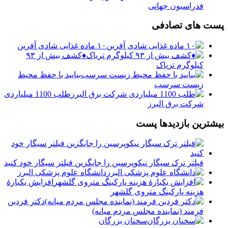
فدراسیون جهانی
پست های تصادفی
۱۰ ماده غذایی شادی آفرین
♦️کشف بیش از ۹۳
کیلوگرم تریاک
بیایید با حفظ محیط
زیست سرسب
طلب 1100 میلیاردی
شرکت برق البرز
بیشترین بازدیدها پست
فیلتر ترک سیگار نیکوپرسین را جایگزین فیلتر سیگار خود کنید
دانشگاه علوم پزشکی البرز
افزایش یکبارۀ
هزینه پارکینگ متروی گلشهر
دكتر فردين
فرمند (نماينده مجلس مردم میانه)
سخنان بزرگان